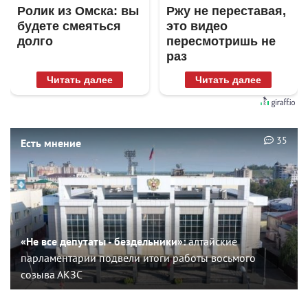
Ролик из Омска: вы
Ржу не переставая,
будете смеяться
это видео
долго
пересмотришь не
раз
Читать далее
Читать далее
35
Есть мнение
«Не все депутаты - бездельники»:
алтайские
парламентарии подвели итоги работы восьмого
созыва АКЗС