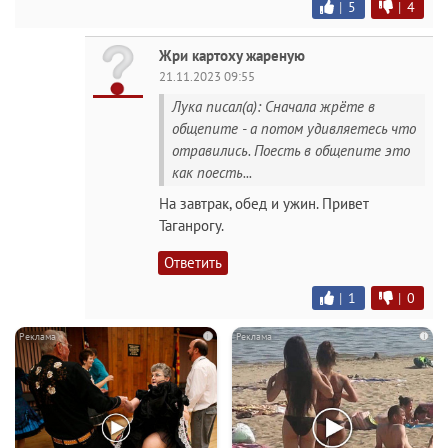
|
5
|
4
Жри картоху жареную
21.11.2023 09:55
Лука писал(а): Сначала жрёте в
общепите - а потом удивляетесь что
отравились. Поесть в общепите это
как поесть...
На завтрак, обед и ужин. Привет
Таганрогу.
Ответить
|
1
|
0
i
i