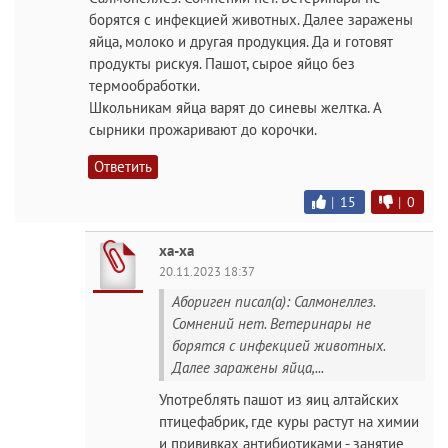
борятся с инфекцией животных. Далее заражены
яйца, молоко и другая продукция. Да и готовят
продукты рискуя. Пашот, сырое яйцо без
термообработки.
Школьникам яйца варят до синевы желтка. А
сырники прожаривают до корочки.
Ответить
|
15
|
0
ха-ха
20.11.2023 18:37
Абориген писал(а): Салмонеллез.
Сомнений нет. Ветеринары не
борятся с инфекцией животных.
Далее заражены яйца,...
Употреблять пашот из яиц алтайских
птицефабрик, где куры растут на химии
и прививках антибиотиками - занятие