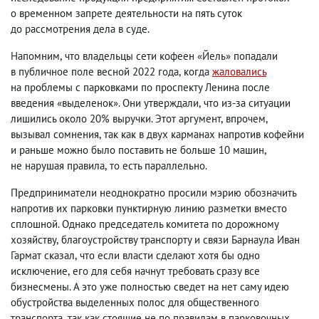
о временном запрете деятельности на пять суток
до рассмотрения дела в суде.
Напомним
,
что владельцы сети кофеен «Йель» попадали
в публичное поле весной 2022 года
,
когда
жаловались
на проблемы с парковками по проспекту Ленина после
введения «выделенок». Они утверждали
,
что из-за ситуации
лишились около 20% выручки. Этот аргумент
,
впрочем
,
вызывал сомнения
,
так как в двух карманах напротив кофейни
и раньше можно было поставить не больше 10 машин
,
не нарушая правила
,
то есть параллельно.
Предприниматели неоднократно просили мэрию обозначить
напротив их парковки пунктирную линию разметки вместо
сплошной. Однако председатель комитета по дорожному
хозяйству
,
благоустройству транспорту и связи Барнаула Иван
Гармат сказал
,
что если власти сделают хотя бы одно
исключение
,
его для себя начнут требовать сразу все
бизнесмены. А это уже полностью сведет на нет саму идею
обустройства выделенных полос для общественного
транспорта
,
так как стоящие не по правилам в парковочных