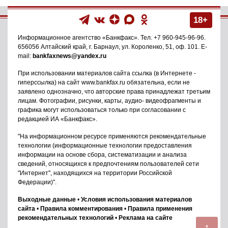
18+
Информационное агентство
«Банкфакс»
. Тел.
+7 960-945-96-96
.
656056
Алтайский край, г. Барнаул
,
ул. Короленко, 51, оф. 101
. E-
mail:
bankfaxnews@yandex.ru
При использовании материалов сайта ссылка (в Интернете -
гиперссылка) на сайт www.bankfax.ru обязательна, если не
заявлено однозначно, что авторские права принадлежат третьим
лицам. Фотографии, рисунки, карты, аудио- видеофрагменты и
графика могут использоваться только при согласовании с
редакцией ИА «Банкфакс».
"На информационном ресурсе применяются рекомендательные
технологии (информационные технологии предоставления
информации на основе сбора, систематизации и анализа
сведений, относящихся к предпочтениям пользователей сети
"Интернет", находящихся на территории Российской
Федерации)".
Выходные данные
•
Условия использования материалов
сайта
•
Правила комментирования
•
Правила применения
рекомендательных технологий
•
Реклама на сайте
↑