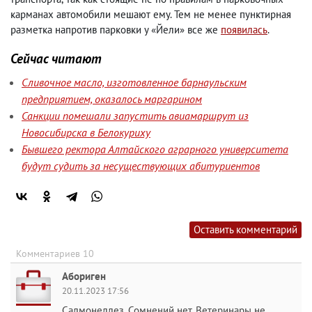
карманах автомобили мешают ему. Тем не менее пунктирная
разметка напротив парковки у «Йели» все же
появилась
.
Сейчас читают
Сливочное масло, изготовленное барнаульским
предприятием, оказалось маргарином
Санкции помешали запустить авиамаршрут из
Новосибирска в Белокуриху
Бывшего ректора Алтайского аграрного университета
будут судить за несуществующих абитуриентов
Оставить комментарий
Комментариев 10
Абориген
20.11.2023 17:56
Салмонеллез. Сомнений нет. Ветеринары не