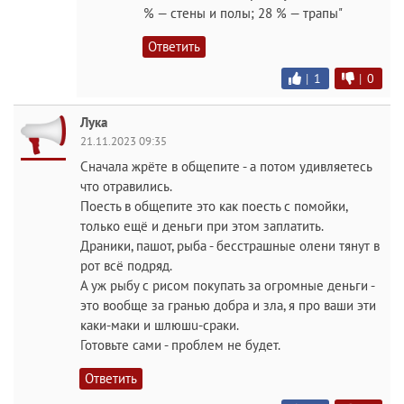
% — стены и полы; 28 % — трапы"
Ответить
|
1
|
0
Лука
21.11.2023 09:35
Сначала жрёте в общепите - а потом удивляетесь
что отравились.
Поесть в общепите это как поесть с помойки,
только ещё и деньги при этом заплатить.
Драники, пашот, рыба - бесстрашные олени тянут в
рот всё подряд.
А уж рыбу с рисом покупать за огромные деньги -
это вообще за гранью добра и зла, я про ваши эти
каки-маки и шлюшu-cpaки.
Готовьте сами - проблем не будет.
Ответить