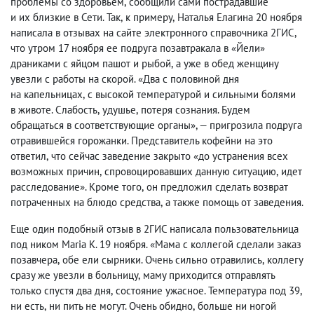
проблемы со здоровьем
,
сообщили сами пострадавшие
и их близкие в Сети. Так
,
к примеру
,
Наталья Елагина 20 ноября
написала в отзывах на сайте электронного справочника 2ГИС
,
что утром 17 ноября ее подруга позавтракала в «Йели»
драниками с яйцом пашот и рыбой
,
а уже в обед женщину
увезли с работы на скорой. «Два с половиной дня
на капельницах
,
с высокой температурой и сильными болями
в животе. Слабость
,
удушье
,
потеря сознания. Будем
обращаться в соответствующие органы», — пригрозила подруга
отравившейся горожанки. Представитель кофейни на это
ответил
,
что сейчас заведение закрыто «до устранения всех
возможных причин
,
спровоцировавших данную ситуацию
,
идет
расследование». Кроме того
,
он предложил сделать возврат
потраченных на блюдо средства
,
а также помощь от заведения.
Еще один подобный отзыв в 2ГИС написала пользовательница
под ником Maria К. 19 ноября. «Мама с коллегой сделали заказ
позавчера
,
обе ели сырники. Очень сильно отравились
,
коллегу
сразу же увезли в больницу
,
маму приходится отправлять
только спустя два дня
,
состояние ужасное. Температура под 39
,
ни есть
,
ни пить не могут. Очень обидно
,
больше ни ногой