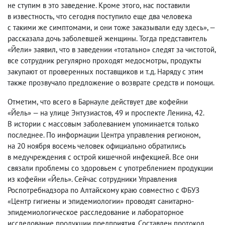
не ступим в это заведение. Кроме этого
,
нас поставили
в известность
,
что сегодня поступило еще два человека
с такими же симптомами
,
и они тоже заказывали еду здесь», —
рассказала дочь заболевшей женщины. Тогда представитель
«Йели» заявил
,
что в заведении «тотально» следят за чистотой
,
все сотрудник регулярно проходят медосмотры
,
продукты
закупают от проверенных поставщиков и т.д. Наряду с этим
также прозвучало предложение о возврате средств и помощи.
Отметим
,
что всего в Барнауле действует две кофейни
«Йель» — на улице Энтузиастов
,
49 и проспекте Ленина
,
42.
В истории с массовым заболеванием упоминается только
последнее.
По информации Центра управления регионом
,
на 20 ноября восемь человек официально обратились
в медучреждения с острой кишечной инфекцией. Все они
связали проблемы со здоровьем с употреблением продукции
из кофейни «Йель».
Сейчас сотрудники Управления
Роспотребнадзора по Алтайскому краю совместно с ФБУЗ
«Центр гигиены и эпидемиологии» проводят санитарно-
эпидемиологическое расследование и лабораторное
исследование продукции предприятия. Составлен протокол