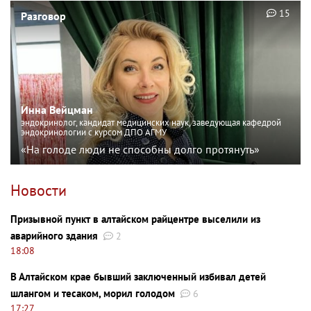
15
Разговор
Инна Вейцман
эндокринолог, кандидат медицинских наук, заведующая кафедрой
эндокринологии с курсом ДПО АГМУ
«На голоде люди не способны долго протянуть»
Новости
Призывной пункт в алтайском райцентре выселили из
аварийного здания
2
18:08
В Алтайском крае бывший заключенный избивал детей
шлангом и тесаком, морил голодом
6
17:27