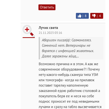
Ответить
|
8
|
4
Лучик света
21.11.2023 03:16
Абориген писал(а): Салмонеллез.
Сомнений нет. Ветеринары не
борятся с инфекцией животных.
Далее заражены яйца,...
Возможно причина и в этом. А как же
современное оборудование?! Почему
нету какого-нибудь сканера типа УЗИ
или томографа - когда на прилавок
поставит тарелку наполненную
заказанной едою работник столовой а
покупатель беря ее и неся на себе
поднос проносит ее под невидимыми
лучами и сразу на табло высвечивается