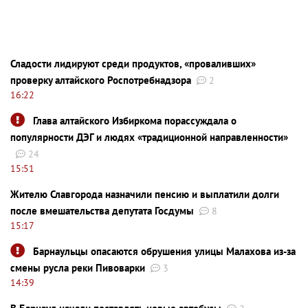
Сладости лидируют среди продуктов, «проваливших»
проверку алтайского Роспотребнадзора
2
16:22
Глава алтайского Избиркома порассуждала о
популярности ДЭГ и людях «традиционной направленности»
24
15:51
Жителю Славгорода назначили пенсию и выплатили долги
после вмешательства депутата Госдумы
8
15:17
Барнаульцы опасаются обрушения улицы Малахова из-за
смены русла реки Пивоварки
3
14:39