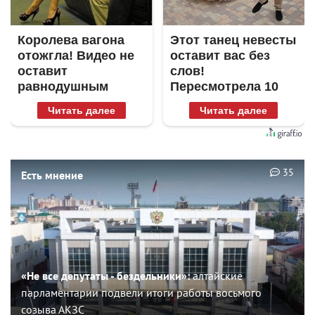
Королева вагона
Этот танец невесты
отожгла! Видео не
оставит вас без
оставит
слов!
равнодушным
Пересмотрела 10
раз
Читать далее
Читать далее
35
Есть мнение
«Не все депутаты - бездельники»:
алтайские
парламентарии подвели итоги работы восьмого
созыва АКЗС