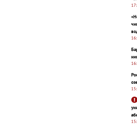
17
«Н
чи
во
16
Ба
ни
16
Ро
оз
15
ун
аб
15