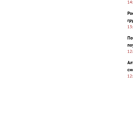
14
Ро
гр
13
По
по
12
Ал
см
12