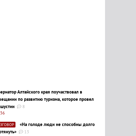
бернатор Алтайского края поучаствовал в
вещании по развитию туризма, которое провел
шустин
8
:36
«На голоде люди не способны долго
АЗГОВОР
отянуть»
13