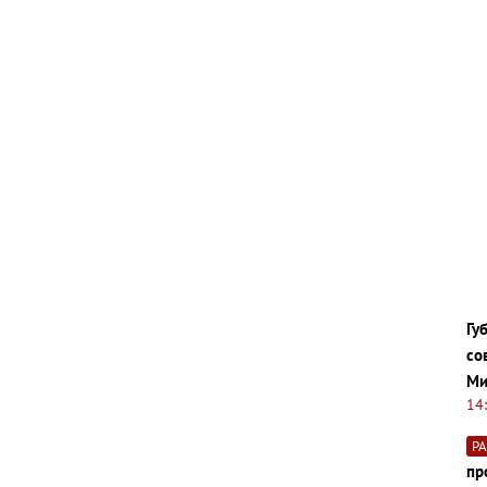
Гу
со
Ми
14
Р
пр