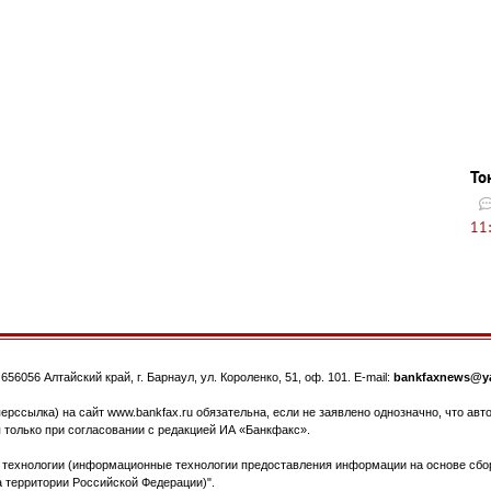
То
11
.
656056
Алтайский край, г. Барнаул
,
ул. Короленко, 51, оф. 101
. E-mail:
bankfaxnews@ya
ерссылка) на сайт www.bankfax.ru обязательна, если не заявлено однозначно, что ав
 только при согласовании с редакцией ИА «Банкфакс».
ехнологии (информационные технологии предоставления информации на основе сбора
 территории Российской Федерации)".