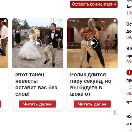
Оставить комментарий
Ал
10
i
i
i
Ос
до
09
В 
ор
09
Этот танец
Ролик длится
пр
невесты
пару секунд, но
оставит вас без
вы будете в
08
слов!
шоке от
Пересмотрела
увиденного
Читать далее
Читать далее
10 раз
Жи
и 