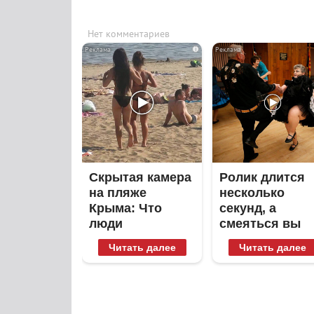
Нет комментариев
i
Скрытая камера
Ролик длится
на пляже
несколько
Крыма: Что
секунд, а
люди
смеяться вы
вытворяют,
будете долго
Читать далее
Читать далее
когда их не
видят...