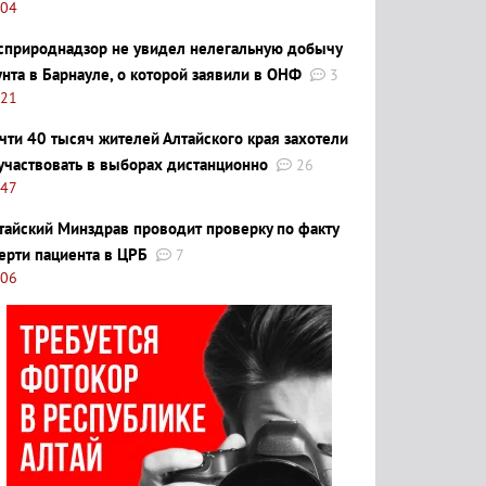
:04
сприроднадзор не увидел нелегальную добычу
унта в Барнауле, о которой заявили в ОНФ
3
:21
чти 40 тысяч жителей Алтайского края захотели
участвовать в выборах дистанционно
26
:47
тайский Минздрав проводит проверку по факту
ерти пациента в ЦРБ
7
:06