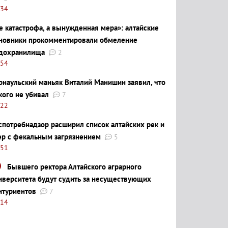
:34
е катастрофа, а вынужденная мера»: алтайские
новники прокомментировали обмеление
дохранилища
2
:54
рнаульский маньяк Виталий Манишин заявил, что
кого не убивал
7
:22
спотребнадзор расширил список алтайских рек и
ер с фекальным загрязнением
5
:51
Бывшего ректора Алтайского аграрного
иверситета будут судить за несуществующих
итуриентов
7
:14