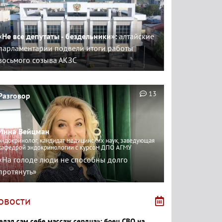
«Не все депутаты - бездельники»:
алтайские
парламентарии подвели итоги работы
восьмого созыва АКЗС
13
Разговор
Инна Вейцман
эндокринолог, кандидат медицинских наук, заведующая
кафедрой эндокринологии с курсом ДПО АГМУ
«На голоде люди не способны долго
протянуть»
овости
елал сам себе массаж сердца»: боец СВО на