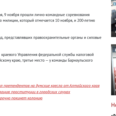
ая
,
9 ноября прошли лично-командные соревнования
ю милиции
,
который отмечается 10 ноября
,
и 200-летию
нд
,
представлявших правоохранительные органы и силовые
и краевого Управления федеральной службы налоговой
йскому краю
,
третье место — у команды Барнаульского
л претендентов на думские кресла от Алтайского края
изацию проституции в городских саунах
срочно покинет колонию
Н
«Д