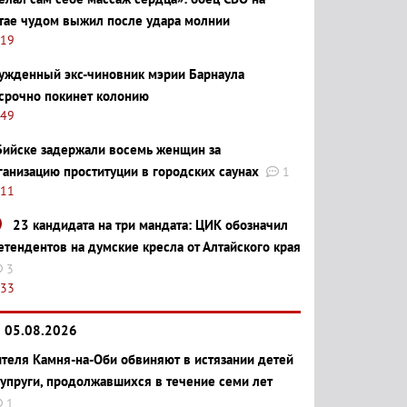
тае чудом выжил после удара молнии
:19
ужденный экс-чиновник мэрии Барнаула
срочно покинет колонию
:49
Бийске задержали восемь женщин за
ганизацию проституции в городских саунах
1
:11
23 кандидата на три мандата: ЦИК обозначил
етендентов на думские кресла от Алтайского края
3
:33
05.08.2026
теля Камня-на-Оби обвиняют в истязании детей
супруги, продолжавшихся в течение семи лет
1