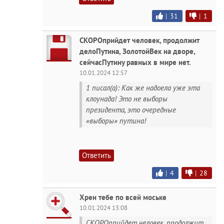
|
31
|
1
СКОРОприйдет человек, продолжит
делоПутина, ЗолотойВек на дворе,
сейчасПутину равных в мире нет.
10.01.2024 12:57
1 писал(а): Как же надоела уже эта
клоунада! Это не выборы
президента, это очередные
«выборы» путина!
Ответить
|
4
|
28
Хрен тебе по всей моське
10.01.2024 13:08
СКОРОприйдет человек, продолжит