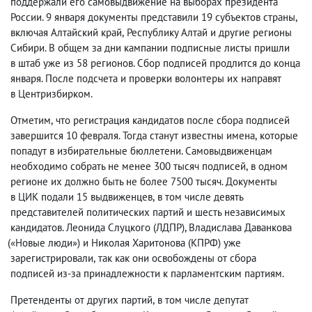
поддержали его самовыдвижение на выборах президента
России. 9 января документы представили 19 субъектов страны
,
включая Алтайский край
,
Республику Алтай и другие регионы
Сибири. В общем за дни кампании подписные листы пришли
в штаб уже из 58 регионов. Сбор подписей продлится до конца
января. После подсчета и проверки волонтеры их направят
в Центризбирком.
Отметим
,
что регистрация кандидатов после сбора подписей
завершится 10 февраля. Тогда станут известны имена
,
которые
попадут в избирательные бюллетени. Самовыдвиженцам
необходимо собрать не менее 300 тысяч подписей
,
в одном
регионе их должно быть не более 7500 тысяч. Документы
в ЦИК подали 15 выдвиженцев
,
в том числе девять
представителей политических партий и шесть независимых
кандидатов. Леонида Слуцкого
(
ЛДПР), Владислава Даванкова
(
«Новые люди») и Николая Харитонова
(
КПРФ) уже
зарегистрировали
,
так как они освобождены от сбора
подписей из-за принадлежности к парламентским партиям.
Претенденты от других партий
,
в том числе депутат