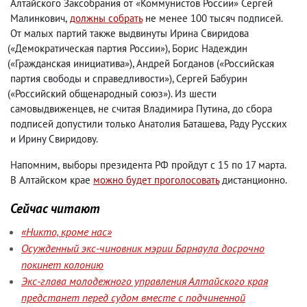
Алтайского Заксобрания от «Коммунистов России» Сергей
Малинкович
,
должны собрать
не менее 100 тысяч подписей.
От малых партий также выдвинуты Ирина Свиридова
(
«Демократическая партия России»), Борис Надеждин
(
«Гражданская инициатива»), Андрей Богданов
(
«Российская
партия свободы и справедливости»), Сергей Бабурин
(
«Российский общенародный союз»). Из шести
самовыдвиженцев
,
не считая Владимира Путина
,
до сбора
подписей допустили только Анатолия Баташева
,
Раду Русских
и Ирину Свиридову.
Напомним
,
выборы президента РФ пройдут с 15 по 17 марта.
В Алтайском крае
можно будет проголосовать
дистанционно.
Сейчас читают
«Никто, кроме нас»
Осужденный экс-чиновник мэрии Барнаула досрочно
покинет колонию
Экс-глава молодежного управления Алтайского края
предстанет перед судом вместе с подчиненной