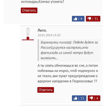
ихтеандры,Кличко утонеть?
Ответить
|
4
|
31
Лысэ,
10.01.2024 13:10
Боранаулец писал(а): Победа будет за
Россией,усрутся кастрюли,это
факт,когда из ихней метро будут
вылазить...
А ты опять обмочишься во сне, а потом
побежишь на мороз, чтоб подмерзло и
не текло, аки пункт предупреждения о
ядерном нападении в Подмосковье ??
Ответить
|
15
|
4