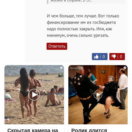
И чем больше, тем лучше. Вот только
финансирование им из госбюджета
надо полностью закрыть. Или, как
минимум, очень сильно урезать.
Ответить
|
0
|
0
i
i
Скрытая камера на
Ролик длится