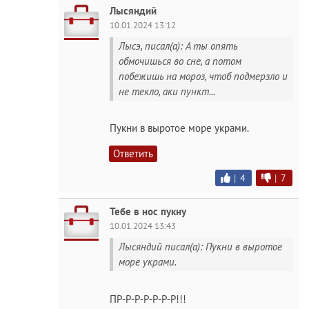
Лысяндий
10.01.2024 13:12
Лысэ, писал(а): А ты опять
обмочишься во сне, а потом
побежишь на мороз, чтоб подмерзло и
не текло, аки пункт...
Пукни в выротое море украми.
Ответить
|
4
|
7
Тебе в нос пукну
10.01.2024 13:43
Лысяндий писал(а): Пукни в выротое
море украми.
ПР-Р-Р-Р-Р-Р-Р!!!