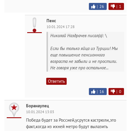
|
26
|
1
Пенс
10.01.2024 17:28
Николай Наздрачев писал(а): \
Если бы только яйца из Турции! Мы
еще повышение пенсионного
возраста не забыли и не простили.
Не говоря уже про остальное...
Ответить
|
16
|
0
Боранаулец
10.01.2024 13:03
Победа будет за Россией,усрутся кастрюли,это
факт,когда из ихней метро будут вылазить