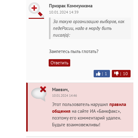
Призрак Коммунизма
10.01.2024 14:39
За такую организацию выборов, как
педеРacии, надо в морду бить
писал(а):
Заипетесь пыль глотать?
Ответить
|
1
|
10
Maeвич,
10.01.2024 14:46
Этот пользователь нарушил
правила
общения
на сайте ИА «Банкфакс»,
поэтому его комментарий удален.
Будьте взаимовежливы!