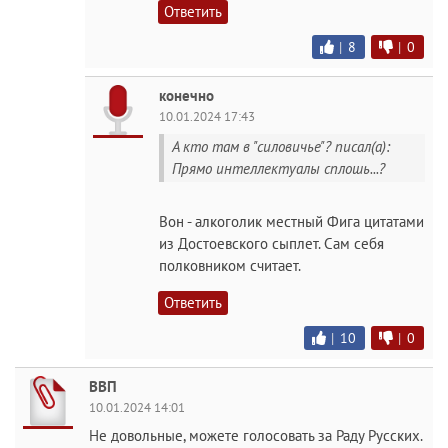
Ответить
|
8
|
0
конечно
10.01.2024 17:43
А кто там в "силовичье"? писал(а):
Прямо интеллектуалы сплошь...?
Вон - алкоголик местный Фига цитатами
из Достоевского сыплет. Сам себя
полковником считает.
Ответить
|
10
|
0
ВВП
10.01.2024 14:01
Не довольные, можете голосовать за Раду Русских.