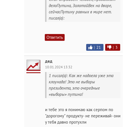
делоПутина, ЗолотойВек на дворе,
сейчасПутину равных в мире нет.
писал(а):
Ответить
|
21
|
3
дед
10.01.2024 13:32
1 писал(а): Как же надоела уже эта
клоунада! Это не выборы
президента, это очередные
«выборы» путина!
и тебе это я понимаю как серпом по
"дорогому" продукту- не переживай- они
у тебя давно протухли