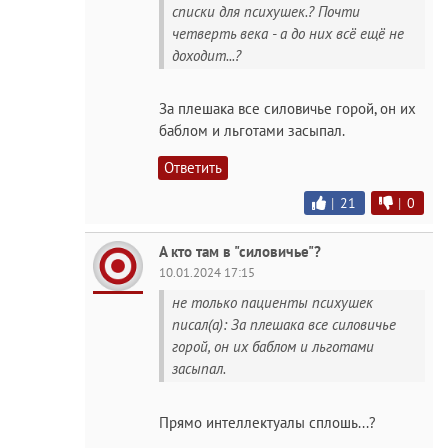
списки для психушек.? Почти
четверть века - а до них всё ещё не
доходит...?
За плешака все силовичье горой, он их
баблом и льготами засыпал.
Ответить
|
21
|
0
А кто там в "силовичье"?
10.01.2024 17:15
не только пациенты психушек
писал(а): За плешака все силовичье
горой, он их баблом и льготами
засыпал.
Прямо интеллектуалы сплошь...?