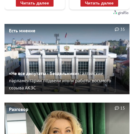
Читать далее
Читать далее
35
Есть мнение
«Не все депутаты - бездельники»:
алтайские
парламентарии подвели итоги работы восьмого
созыва АКЗС
15
Разговор