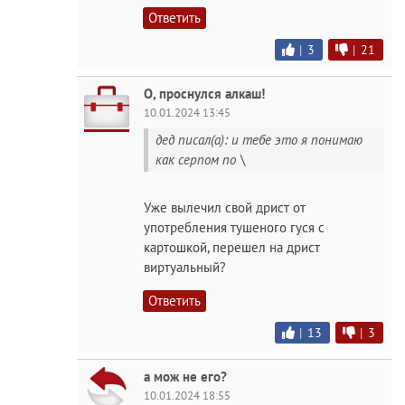
Ответить
|
3
|
21
О, проснулся алкаш!
10.01.2024 13:45
дед писал(а): и тебе это я понимаю
как серпом по \
Уже вылечил свой дpиcт от
употребления тушеного гуся с
картошкой, перешел на дpиcт
виртуальный?
Ответить
|
13
|
3
а мож не его?
10.01.2024 18:55