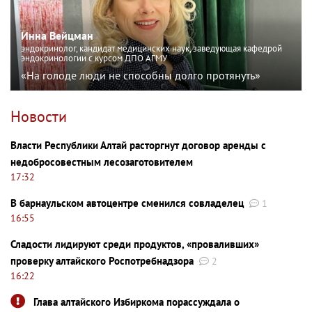
Инна Вейцман
эндокринолог, кандидат медицинских наук, заведующая кафедрой
эндокринологии с курсом ДПО АГМУ
«На голоде люди не способны долго протянуть»
Новости
Власти Республики Алтай расторгнут договор аренды с
недобросовестным лесозаготовителем
17:32
В барнаульском автоцентре сменился совладелец
1
16:55
Сладости лидируют среди продуктов, «проваливших»
проверку алтайского Роспотребнадзора
2
16:22
Глава алтайского Избиркома порассуждала о