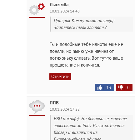
Лысямба,
10.01.2024 14:48
Призрак Коммунизма писал(а):
Заипетесь пыль глотать?
Ты и подобные тебе идиоты еще не
поняли, но nыню уже начинают
потихоньку сливать. Вот тут-то ваше
процветание и кончится.
Ответить
|
13
|
0
ППВ
10.01.2024 17:22
ВВП писал(а): Не довольные, можете
голосовать за Раду Русских. Бьюти-
блогер и визажист из
Екатеринбурга, идущая...