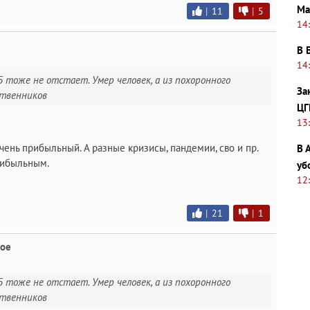
Ма
|
11
|
5
14
В 
14
ГБ тоже не отстает. Умер человек, а из похоронного
За
твенников
ЦГ
13
чень прибыльный. А разные кризисы, пандемии, сво и пр.
В 
рибыльным.
уб
12
|
21
|
1
мое
ГБ тоже не отстает. Умер человек, а из похоронного
твенников