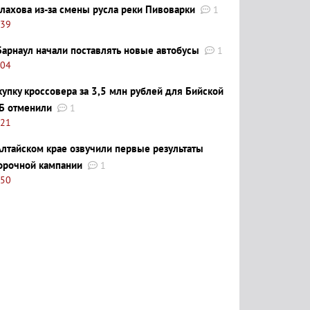
лахова из-за смены русла реки Пивоварки
1
:39
Барнаул начали поставлять новые автобусы
1
:04
купку кроссовера за 3,5 млн рублей для Бийской
Б отменили
1
:21
Алтайском крае озвучили первые результаты
орочной кампании
1
:50