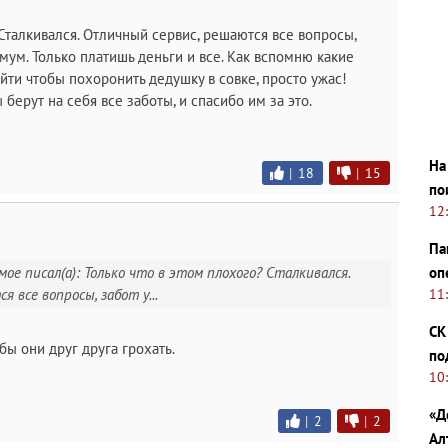
 Сталкивался. Отличный сервис, решаются все вопросы,
мум. Только платишь деньги и все. Как вспомню какие
ти чтобы похоронить дедушку в совке, просто ужас!
берут на себя все заботы, и спасибо им за это.
На
|
18
|
15
по
12
Па
оп
мое писал(а): Только что в этом плохого? Сталкивался.
11
 все вопросы, забот у...
СК
 бы они друг друга грохать.
по
10
«Д
|
2
|
2
Ал