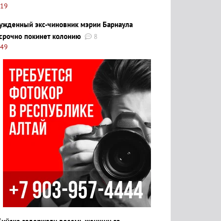
:19
ужденный экс-чиновник мэрии Барнаула
срочно покинет колонию
8
:49