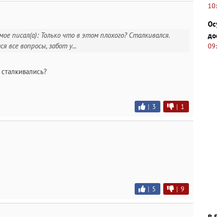
10
Ос
мое писал(а): Только что в этом плохого? Сталкивался.
до
 все вопросы, забот у...
09
е сталкивались?
|
3
|
1
|
5
|
9