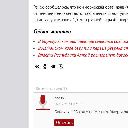
Ранее сообщалось
,
что
коммерческая организация
от действий неизвестного
,
завладевшего доступо
вымогал у компании 1,5 млн рублей за разблоки
Сейчас читают
В барнаульском автоцентре сменился совлад
В Алтайском крае озвучили первые результа
Власти Республики Алтай расторгнут догов
Комментариев 18
гость
02.02.2024 17:17
Бийская ЦГБ тоже не отстает. Умер чел
Ответить