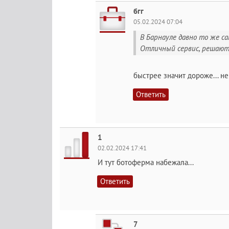
бгг
05.02.2024 07:04
В Барнауле давно то же са
Отличный сервис, решаются
быстрее значит дороже... н
Ответить
1
02.02.2024 17:41
И тут ботоферма набежала...
Ответить
7