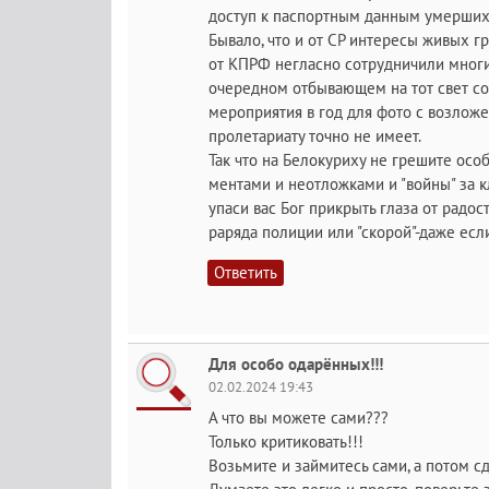
доступ к паспортным данным умерших
Бывало, что и от СР интересы живых г
от КПРФ негласно сотрудничили мног
очередном отбывающем на тот свет соб
мероприятия в год для фото с возложен
пролетариату точно не имеет.
Так что на Белокуриху не грешите особ
ментами и неотложками и "войны" за к
упаси вас Бог прикрыть глаза от радо
раряда полиции или "скорой"-даже есл
Ответить
Для особо одарённых!!!
02.02.2024 19:43
А что вы можете сами???
Только критиковать!!!
Возьмите и займитесь сами, а потом с