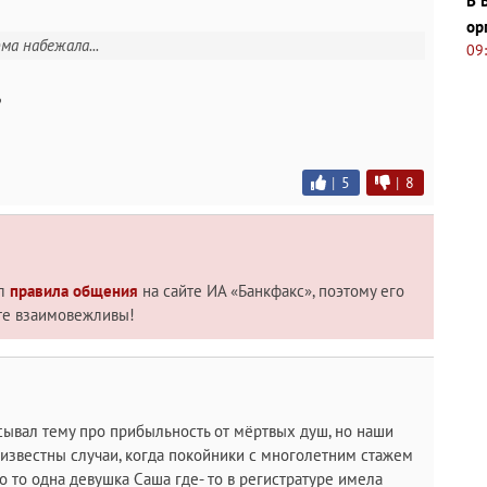
В 
ор
ма набежала...
09
?
|
5
|
8
ил
правила общения
на сайте ИА «Банкфакс», поэтому его
те взаимовежливы!
сывал тему про прибыльность от мёртвых душ, но наши
 известны случаи, когда покойники с многолетним стажем
о то одна девушка Саша где- то в регистратуре имела