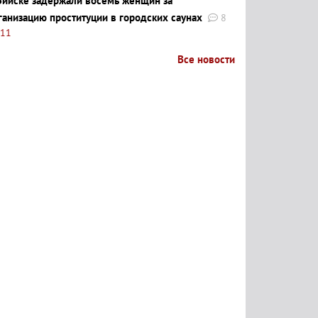
Бийске задержали восемь женщин за
ганизацию проституции в городских саунах
8
:11
Все новости