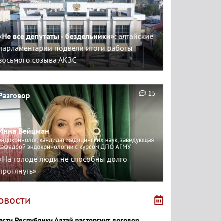
«Не все депутаты - бездельники»:
алтайские
парламентарии подвели итоги работы
восьмого созыва АКЗС
15
Разговор
Инна Вейцман
эндокринолог, кандидат медицинских наук, заведующая
кафедрой эндокринологии с курсом ДПО АГМУ
«На голоде люди не способны долго
протянуть»
овости
асти Республики Алтай расторгнут договор