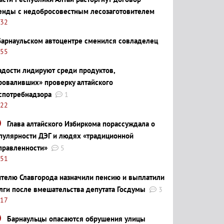
енды с недобросовестным лесозаготовителем
:32
барнаульском автоцентре сменился совладелец
:55
адости лидируют среди продуктов,
роваливших» проверку алтайского
спотребнадзора
1
:22
Глава алтайского Избиркома порассуждала о
пулярности ДЭГ и людях «традиционной
правленности»
5
:51
телю Славгорода назначили пенсию и выплатили
лги после вмешательства депутата Госдумы
3
:17
Барнаульцы опасаются обрушения улицы