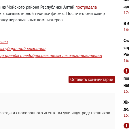
ар
 из Чойского района Республики Алтай
пострадала
17
м к компьютерной технике фирмы. После взлома хакер
ровку персональных компьютеров.
В 
16
Сл
елец
«п
ты уборочной кампании
Ро
ор аренды с недобросовестным лесозаготовителем
16
по
Оставить комментарий
на
15
Жи
до
овек, а из похоронного агентства уже ищут родственников
15