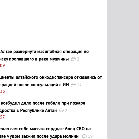
 Алтае развернута масштабная операция по
иску пропавшего в реке мужчины
2
:09
циенты алтайского онкодиспансера отказались от
ерацией после консультаций с ИИ
12
:36
 возбудил дело после гибели при пожаре
дростка в Республике Алтай
2
:57
елал сам себе массаж сердца»: боец СВО на
тае чудом выжил после удара молнии
19