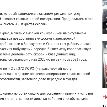
хи
,
который занимается оказанием ритуальных услуг
,
й законом компьютерной информации. Предполагается
,
что
й системы «Открытая скорая».
у краю
,
в связи с высокой конкуренцией на ритуальном
дшера предоставить ему доступ к электронной
орой помощи в Белокурихе и Смоленском районе
,
а также
ружеских побуждений передал бизнесмену корпоративную
системе деятельности скорой и базе данных лиц
,
овался сервисом с мая 2022-го по сентябрь 2023 года.
по ч. 2 ст. 272 УК РФ
(
неправомерный доступ
и
,
если это деяние повлекло копирование компьютерной
сованности). Уголовное дело передано в суд для
едицинскую организацию для устранения причин и условий
Н
ия к ответственности лиц
,
чьи действия способствовали
Вл