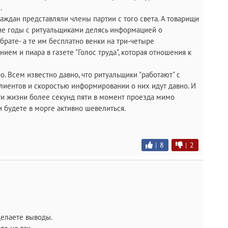
.
раждан представляли члены партии с того света. А товарищи
ие годы с ритуальщиками делясь информацией о
рате- а те им бесплатно венки на три-четыре
ием и пиара в газете "Голос труда", которая отношения к
о. Всем известно давно, что ритуальщики "работают" с
лиентов и скоростью информировании о них идут давно. И
сти жизни более секунд пяти в момент проезда мимо
и будете в морге активно шевелиться.
|
8
|
2
делаете выводы.