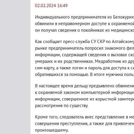
02.02.2024 16:49
Индивидуального предпринимателя из Белокури
обвинили в неправомерном доступе к охраняемо
он получал сведения о покойниках из медицинско
Как сообщает пресс-служба СУ СКР по Алтайском
рынке предприниматель попросил знакомого фель
информации
,
содержащей сведения о вызовах ск
умерших и их родственниках. Медработник из д
сим-карту
,
а также логин и пароль для доступа к 
обратившихся за помощью. В итоге мужчина польз
В настоящее время дельцу предъявлено обвинение 
к охраняемой законом компьютерной информаци
информации
,
совершенное из корыстной заинтере
рассмотрения по существу.
Кроме того
,
следователь внес представление в м
совершения преступления
,
а также для привлечен
произошедшему.