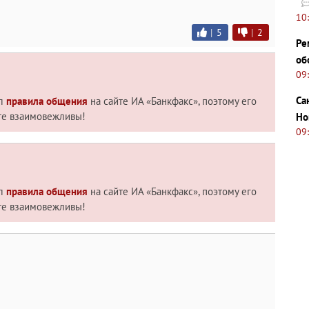
10
|
5
|
2
Ре
об
09
Са
ил
правила общения
на сайте ИА «Банкфакс», поэтому его
те взаимовежливы!
Но
09
ил
правила общения
на сайте ИА «Банкфакс», поэтому его
те взаимовежливы!