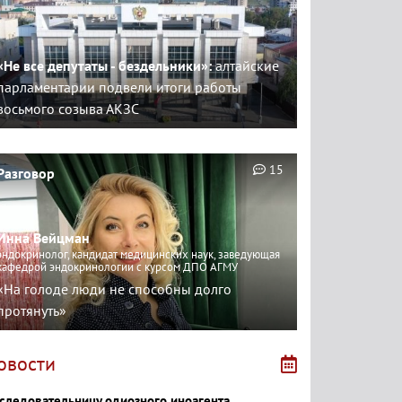
«Не все депутаты - бездельники»:
алтайские
парламентарии подвели итоги работы
восьмого созыва АКЗС
15
Разговор
Инна Вейцман
эндокринолог, кандидат медицинских наук, заведующая
кафедрой эндокринологии с курсом ДПО АГМУ
«На голоде люди не способны долго
протянуть»
овости
следовательницу одиозного иноагента