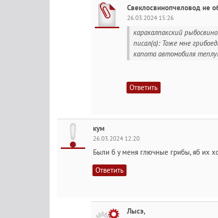
Свеклосвинопчеловод не о
26.03.2024 15:26
каракалпакский рыбосвин
писал(а): Тоже мне грибое
капота автомобиля теплую
Ответить
кум
26.03.2024 12:20
Были б у меня глючные грибы, яб их х
Ответить
Лысэ,