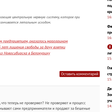
по
кр
16
ажающее центральную нервную систему, которое при
канчивается летальным исходом.
Фе
пр
16
им предприятием, оказалось маргарином
 лет лишения свободы за дачу взятки
з Новосибирска в Белокуриху
ле
15
Гл
ст
Оставить комментарий
15
Де
Зо
уч
, что теперь не проверяют? Не проверяют и процесс
14
умывают сами предприниматели и продают за бешеные