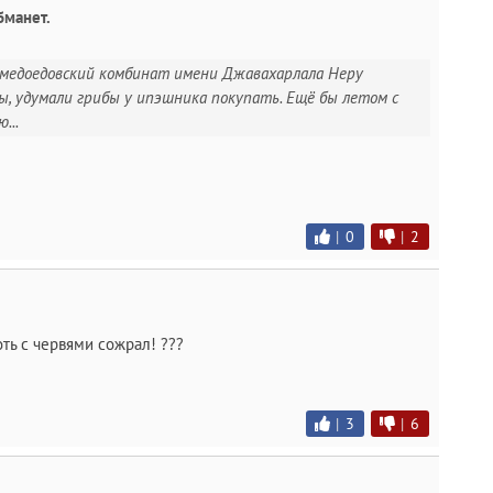
бманет.
омедоедовский комбинат имени Джавахарлала Неру
ды, удумали грибы у ипэшника покупать. Ещё бы летом с
...
|
0
|
2
оть с червями сожрал! ???
|
3
|
6