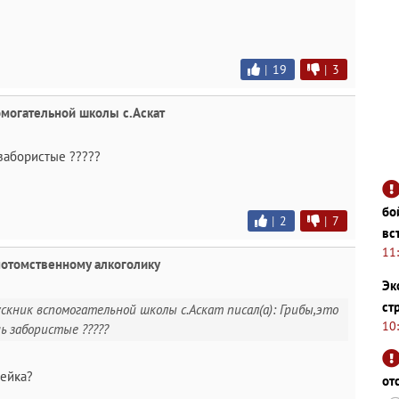
|
19
|
3
могательной школы с.Аскат
забористые ?????
бо
|
2
|
7
вс
11
потомственному алкоголику
Эк
ст
скник вспомогательной школы с.Аскат писал(а): Грибы,это
10
ь забористые ?????
рейка?
от