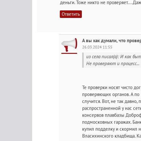
деньги. Тоже никто не проверяет....Да
Ответить
А вы как думали, что прове
26.03.2024 11:55
из села писал(а): И как б
Не проверяют и процесс...
Те проверки носят чисто д
проверяющих органов. А по 
случится. Вот, не так давно
распространенной у нас сет
консервов плавбазы Доброф
подмосковных гаражах. Банк
купил подделку и скормил н
Власихинского кладбища. К