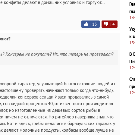
же конфеты делают в домашних условиях и торгуют...
Гл
гл
14
|
13
|
4
Ук
к 
ряют?
13
В 
ыть? Консервы не покупать? Их, что теперь не проверяют?
Пи
12
Сл
оговорной характер, улучшающий благосостояние людей из
пр
настоящему проверять начинают только когда что-нибудь
12
, подделки консервов сельди Иваси продавались в самой
и, со скидкой процентов 40, от известного производителя
лот, но изготовленные из дешевых сортов рыбы в
и ничем не отличаются. Но ритейлер наверняка знал, что
ам. Вот и здесь, грибы делались в барнаульских гаражах у
ак делают молочные продукты, колбасы вообще лучше не