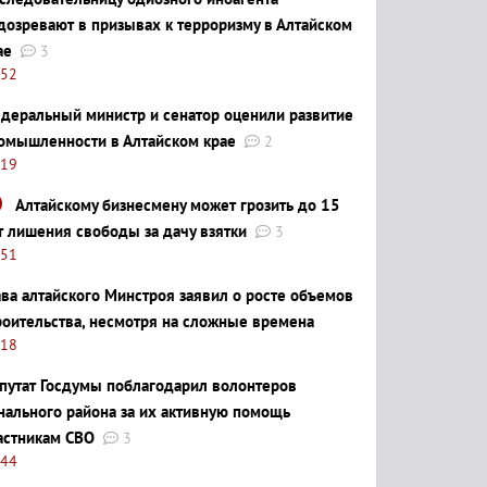
дозревают в призывах к терроризму в Алтайском
ае
3
:52
деральный министр и сенатор оценили развитие
омышленности в Алтайском крае
2
:19
Алтайскому бизнесмену может грозить до 15
т лишения свободы за дачу взятки
3
:51
ава алтайского Минстроя заявил о росте объемов
роительства, несмотря на сложные времена
:18
путат Госдумы поблагодарил волонтеров
нального района за их активную помощь
астникам СВО
3
:44