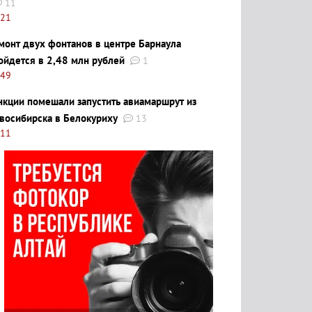
11
:21
монт двух фонтанов в центре Барнаула
ойдется в 2,48 млн рублей
1
:49
нкции помешали запустить авиамаршрут из
восибирска в Белокуриху
13
:11