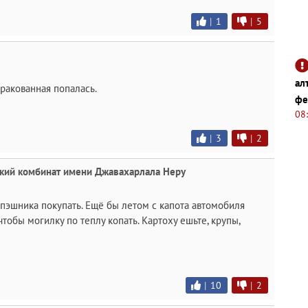
|
1
|
5
ал
бракованная попалась.
фе
08
|
3
|
2
кий комбинат имени Джавахарлала Неру
пэшника покупать. Ещё бы летом с капота автомобиля
тобы могилку по теплу копать. Картоху ешьте, крупы,
|
10
|
2