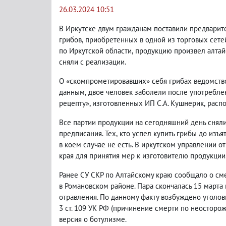
26.03.2024 10:51
В Иркутске двум гражданам поставили предварит
грибов
,
приобретенных в одной из торговых сете
по Иркутской области
,
продукцию произвел алтай
сняли с реализации.
О «скомпрометировавших» себя грибах ведомств
данным
,
двое человек заболели после употребле
рецепту», изготовленных ИП
С.А.
Кушнерик
,
распо
Все партии продукции на сегодняшний день снял
предписания. Тех
,
кто успел купить грибы до изъя
в коем случае не есть.
В иркутском управлении о
края для принятия мер к изготовителю продукции
Ранее СУ СКР по Алтайскому краю сообщало о сме
в Романовском районе. Пара скончалась 15 марта
отравления. По данному факту возбуждено уголо
3 ст. 109 УК РФ
(
причинение смерти по неосторож
версия о ботулизме.