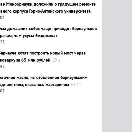
аве Минобрнауки доложили о грядущем ремонте
авного корпуса Горно-Алтайского университета
:04
усы домашних собак чаще приводят барнаульцев
врачам, чем укусы бездомных
:22
Барнауле хотят построить новый мост через
воварку за 65 млн рублей
2
:48
ивочное масло, изготовленное барнаульским
едприятием, оказалось маргарином
11
:07