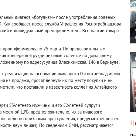
ельный диагноз «ботулизм» после употребления соленых
й. Как сообщает пресс-служба Управления Роспотребнадзора
ский индивидуальный предприниматель. Все партии товара
о проинформировало 25 марта. По предварительным
ния консервов «Грузди резаные соленые по домашнему
ложенному по адресу: улица Власихинская
,
146 в Барнауле.
и с реализации на основании выданного Роспотребнадзором
тия из продажи
,
просят вернуть их по месту покупки и ни
тметили
,
что поставили в известность коллег из Алтайского
.
рти 53-летнего мужчины и его 52-летней супруги
 в местной ЦРБ
,
предположительно
,
из-за пищевого
вное дело по признакам преступления
,
предусмотренного ч.
Н
ности двум лицам). По сведениям СМИ
,
рассматривается
По