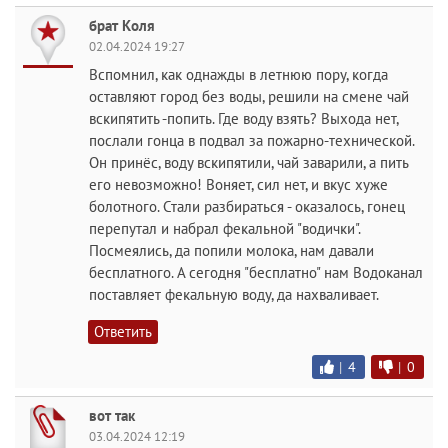
брат Коля
02.04.2024 19:27
Вспомнил, как однажды в летнюю пору, когда
оставляют город без воды, решили на смене чай
вскипятить -попить. Где воду взять? Выхода нет,
послали гонца в подвал за пожарно-технической.
Он принёс, воду вскипятили, чай заварили, а пить
его невозможно! Воняет, сил нет, и вкус хуже
болотного. Стали разбираться - оказалось, гонец
перепутал и набрал фекальной "водички".
Посмеялись, да попили молока, нам давали
бесплатного. А сегодня "бесплатно" нам Водоканал
поставляет фекальную воду, да нахваливает.
Ответить
|
4
|
0
вот так
03.04.2024 12:19