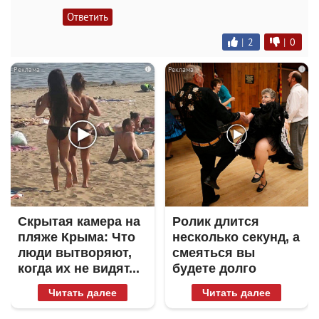
Ответить
|
2
|
0
i
i
Скрытая камера на
Ролик длится
пляже Крыма: Что
несколько секунд, а
люди вытворяют,
смеяться вы
когда их не видят...
будете долго
Читать далее
Читать далее