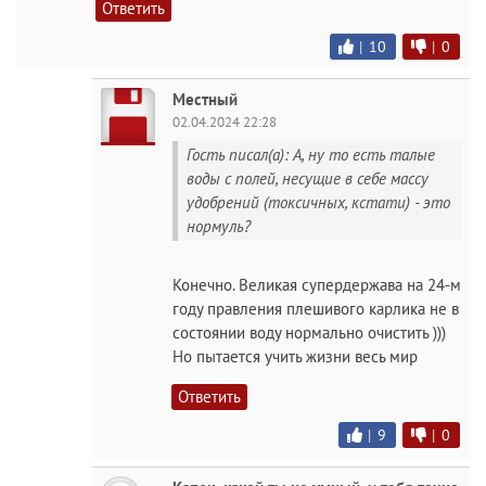
Ответить
|
10
|
0
Местный
02.04.2024 22:28
Гость писал(а): А, ну то есть талые
воды с полей, несущие в себе массу
удобрений (токсичных, кстати) - это
нормуль?
Конечно. Великая супердержава на 24-м
году правления плешивого карлика не в
состоянии воду нормально очистить )))
Но пытается учить жизни весь мир
Ответить
|
9
|
0