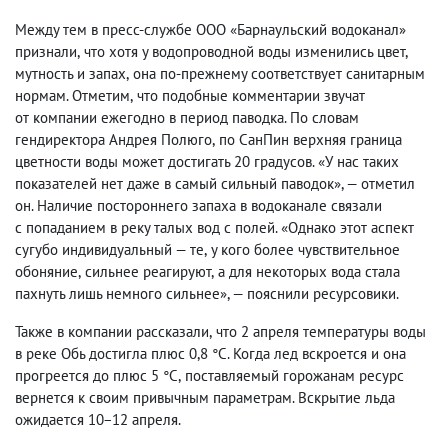
Между тем в пресс-службе ООО «Барнаульский водоканал»
признали
,
что хотя у водопроводной воды изменились цвет
,
мутность и запах
,
она по-прежнему соответствует санитарным
нормам. Отметим
,
что п
одобные комментарии звучат
от компании ежегодно в период паводка. По словам
гендиректора Андрея Полюго
,
по СанПин верхняя граница
цветности воды может достигать 20 градусов. «У нас таких
показателей нет даже в самый сильный паводок», — отметил
он.
Наличие постороннего запаха в водоканале связали
с попаданием в реку талых вод с полей. «Однако этот аспект
сугубо индивидуальный — те
,
у кого более чувствительное
обоняние
,
сильнее реагируют
,
а для некоторых вода стала
пахнуть лишь немного сильнее», — пояснили ресурсовики.
Также в компании рассказали
,
что 2 апреля температуры воды
в реке Обь достигла плюс 0,8 °C. Когда лед вскроется и она
прогреется до плюс 5 °C
,
поставляемый горожанам ресурс
вернется к своим привычным параметрам. Вскрытие льда
ожидается 10−12 апреля.