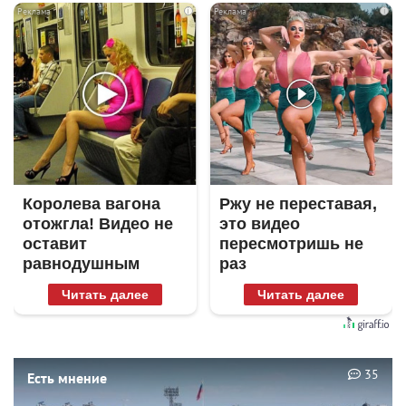
i
i
Королева вагона
Ржу не переставая,
отожгла! Видео не
это видео
оставит
пересмотришь не
равнодушным
раз
Читать далее
Читать далее
35
Есть мнение