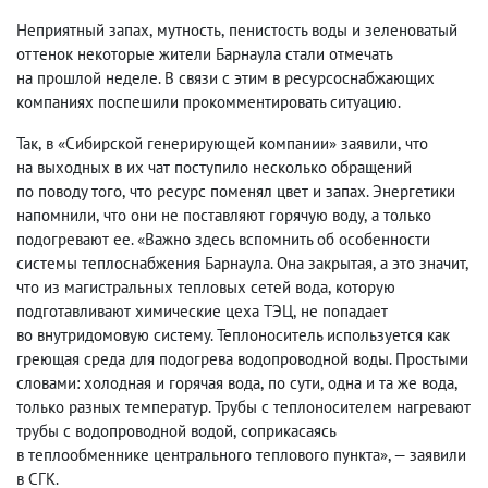
Неприятный запах
,
мутность
,
пенистость воды и
зеленоватый
оттенок
некоторые жители Барнаула стали отмечать
на прошлой неделе.
В связи с этим в ресурсоснабжающих
компаниях поспешили прокомментировать ситуацию.
Так
,
в «Сибирской генерирующей компании» заявили
,
что
на выходных в их чат поступило несколько обращений
по поводу того
,
что ресурс поменял цвет
и запах. Энергетики
напомнили
,
что они не поставляют горячую воду
,
а только
подогревают ее. «Важно здесь вспомнить об особенности
системы теплоснабжения Барнаула. Она закрытая
,
а это значит
,
что из магистральных тепловых сетей вода
,
которую
подготавливают химические цеха ТЭЦ
,
не попадает
во внутридомовую систему. Теплоноситель используется как
греющая среда для подогрева водопроводной воды. Простыми
словами: холодная и горячая вода
,
по сути
,
одна и та же вода
,
только разных температур. Трубы с теплоносителем нагревают
трубы с водопроводной водой
,
соприкасаясь
в теплообменнике центрального теплового пункта», — заявили
в СГК.