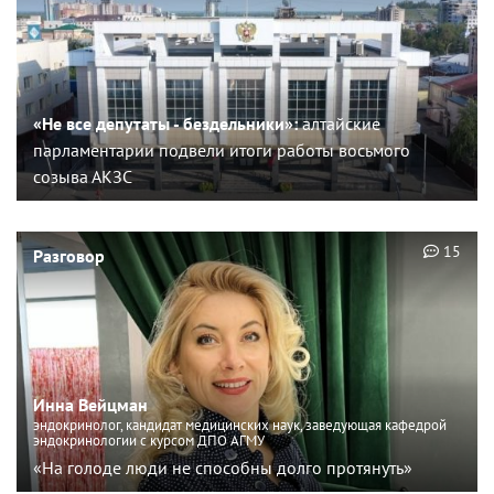
«Не все депутаты - бездельники»:
алтайские
парламентарии подвели итоги работы восьмого
созыва АКЗС
15
Разговор
Инна Вейцман
эндокринолог, кандидат медицинских наук, заведующая кафедрой
эндокринологии с курсом ДПО АГМУ
«На голоде люди не способны долго протянуть»