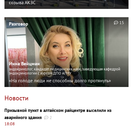
созыва АКЗС
15
Разговор
Инна Вейцман
эндокринолог, кандидат медицинских наук, заведующая кафедрой
эндокринологии с курсом ДПО АГМУ
«На голоде люди не способны долго протянуть»
Новости
Призывной пункт в алтайском райцентре выселили из
аварийного здания
2
18:08