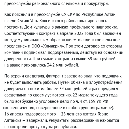
пресс-службы регионального следкома и прокуратуры.
Как пояснили в пресс-службе СУ СКР по Республике Алтай
,
в селе Сугаш Усть-Коксинского района планировалось
построить Дом культуры в рамках профильного нацпроекта.
Соответствующий контракт в апреле 2022 года был заключен
между муниципальным образованием «Талдинское сельское
поселение» и ООО «Химакрил». При этом договор со стороны
компании подписывал подозреваемый
,
действуя на основании
доверенности. При сумме контракта свыше 39 млн рублей
на аванс приходилось 34,2 млн рублей.
По версии следствия
,
фигурант заведомо знал
,
что подрядчик
не будет выполнять работы. Путем обмана и злоупотребления
доверием он похитил более 34 млн рублей и распорядился
средствами по своему усмотрению.
22 марта текущего года
было возбуждено уголовное дело по ч. 4 ст. 159 УК РФ
(
мошенничество
,
совершенное в особо крупном размере).
16 апреля подозреваемого — 28-летнего жителя Горно-
Алтайска — задержали. Р
езультаты расследования находятся
на контроле прокуратуры республики.