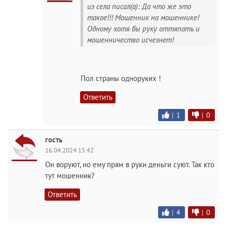
из села писал(а): Да что же это
такое!!! Мошенник на мошеннике!
Одному хотя бы руку оттяпать и
мошенничество исчезнет!
Пол страны одноруких !
Ответить
|
1
|
0
гость
16.04.2024 15:42
Он воруют, но ему прям в руки деньги суют. Так кто
тут мошенник?
Ответить
|
4
|
0