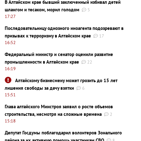
В Алтайском крае бывший заключенный избивал детей
шлангом и тесаком, морил голодом
5
17:27
Последовательницу одиозного иноагента подозревают в
призывах к терроризму в Алтайском крае
17
16:52
Федеральный министр и сенатор оценили развитие
промышленности в Алтайском крае
22
16:19
Алтайскому бизнесмену может грозить до 15 лет
лишения свободы за дачу взятки
6
15:51
Глава алтайского Минстроя заявил о росте объемов
строительства, несмотря на сложные времена
2
15:18
Депутат Госдумы поблагодарил волонтеров Зонального
района за их активную помощь участникам СВО
8