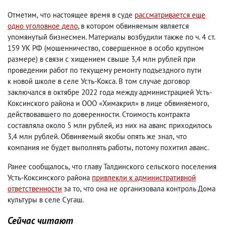
Отметим
,
что настоящее время в суде
рассматривается еще
одно уголовное дело
, в котором обвиняемым является
упомянутый бизнесмен. Материалы возбудили также по ч. 4 ст.
159 УК РФ
(
мошенничество
,
совершенное в особо крупном
размере) в связи с хищением свыше 3,4 млн рублей при
проведении работ по текущему ремонту подъездного пути
к новой школе в селе Усть-Кокса. В том случае договор
заключался в октябре 2022 года между администрацией Усть-
Коксинского района и ООО «Химакрил» в лице обвиняемого
,
действовавшего по доверенности. Стоимость контракта
составляла около 5 млн рублей
,
из них на аванс приходилось
3,4 млн рублей. Обвиняемый якобы опять же знал
,
что
компания не будет выполнять работы
,
потому похитил аванс.
Ранее сообщалось
,
что главу Талдинского сельского поселения
Усть-Коксинского района
привлекли к административной
ответственности
за то
,
что она не организовала контроль Дома
культуры в селе Сугаш.
Сейчас читают