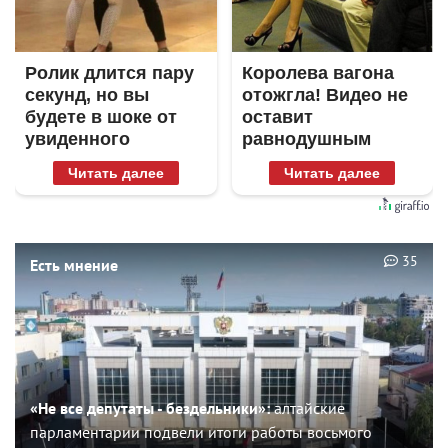
Ролик длится пару
Королева вагона
секунд, но вы
отожгла! Видео не
будете в шоке от
оставит
увиденного
равнодушным
Читать далее
Читать далее
35
Есть мнение
«Не все депутаты - бездельники»:
алтайские
парламентарии подвели итоги работы восьмого