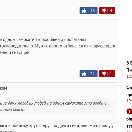
|
18
|
4
 одном самокате это вообще-то пропаганда
а законодательно. Мужик просто отбивался от извращенцев
анной ситуации.
В 
Пи
|
22
|
1
12
Сл
ском
пр
12
ение двух молодых людей на одном самокате это вообще-
ного кекса,...
бо
ги в обнимку, трутся друг об друга гениталиями на виду у
вс
е города.