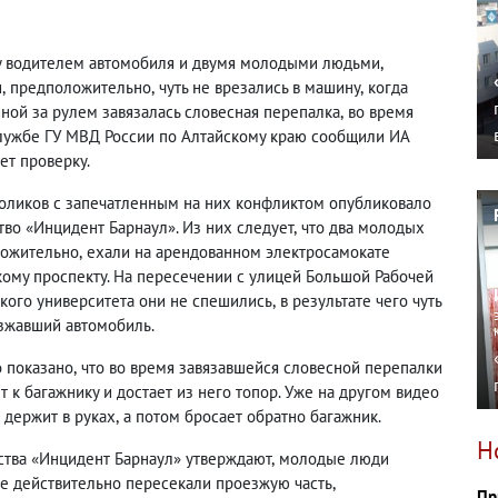
у водителем автомобиля и двумя молодыми людьми
,
и
,
предположительно
,
чуть не врезались в машину
,
когда
ной за рулем завязалась словесная перепалка
,
во время
-службе ГУ МВД России по Алтайскому краю сообщили ИА
ет проверку.
оликов с запечатленным на них конфликтом опубликовало
во «Инцидент Барнаул». Из них следует
,
что два молодых
ожительно
,
ехали на арендованном электросамокате
ому проспекту. На пересечении с улицей Большой Рабочей
кого университета они не спешились
,
в результате чего чуть
езжавший автомобиль.
о показано
,
что во время завязавшейся словесной перепалки
т к багажнику и достает из него топор. Уже на другом видео
о держит в руках
,
а потом бросает обратно багажник.
Н
ства «Инцидент Барнаул» утверждают
,
молодые люди
те действительно пересекали проезжую часть
,
Пр