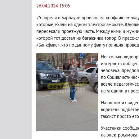
26.04.2024 15:05
25 апреля в Барнауле произошел конфликт межд
которые ехали на одном электросамокате. Юнош
пересекали проезжую часть. Между ними и мужчи
которой тот достал из багажника топор. В пресс
«Банкфакс», что по данному факту полиция провед
Несколько видеор
интернет-сообщест
человека
,
предпол
по Социалистическ
возле педагогичес
не угодили в про
На одном из виде
водитель подбегае
таксист просто ег
Участники сообще
на электросамока