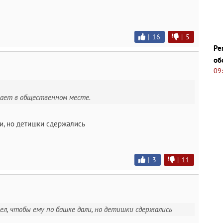
|
16
|
5
Ре
об
09
стает в общественном месте.
и, но детишки сдержались
|
3
|
11
тел, чтобы ему по башке дали, но детишки сдержались