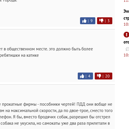
11
Эк
ст
|
9
|
3
10
от
ает в общественном месте. это должно быть более
ребятишки на катике
10
|
4
|
20
ые прокатные фирмы - пособники чертей! ПДД они вобще не
м на максимальной скорости, да по двое-трое, сместо того
елефон. Я бы, вместо бродячих собак, разрешил бы отстрел
 собака не укусила, но самокаты уже два раза прилетали в