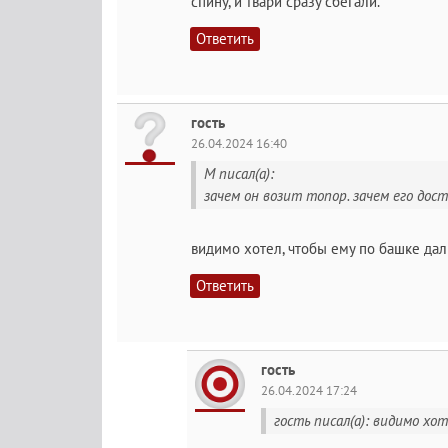
спину, и твари сразу сбегали.
Ответить
гость
26.04.2024 16:40
М писал(а):
зачем он возит топор. зачем его до
видимо хотел, чтобы ему по башке дал
Ответить
гость
26.04.2024 17:24
гость писал(а): видимо хо