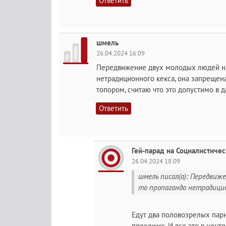
Ответить
шмель
26.04.2024 16:09
Передвижение двух молодых людей на
нетрадиционного кекса, она запрещен
топором, считаю что это допустимо в д
Ответить
Гей-парад на Социалистиче
26.04.2024 18:09
шмель писал(а): Передвиж
то пропаганда нетрадицион
Едут два половозрелых парня
прохожих. И все это в центр