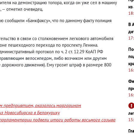
дителя на демонстрацию топора
,
когда он уже сел в машину
из
, — отметил очевидец.
18
ю сообщили «Банкфаксу», что по данному факту полиция
В 
де
17
ельство в связи со столкновением легкового автомобиля
оне пешеходного перехода по проспекту Ленина.
По
министративный протокол по ч. 2 ст. 12.29 КоАП РФ
по
правляющим велосипедом
,
либо возчиком или другим
кр
 дорожного движения). Ему грозит штраф в размере 800
16
Фе
пр
16
им предприятием, оказалось маргарином
з Новосибирска в Белокуриху
ле
е парламентарии подвели итоги работы восьмого созыва
15
Гл