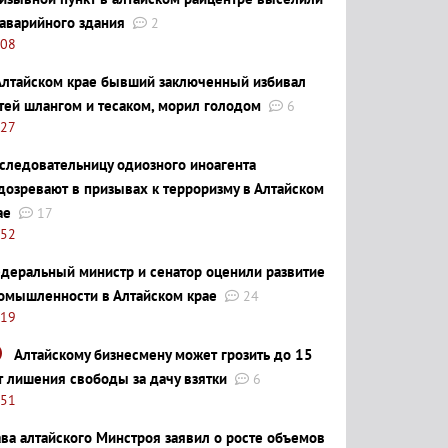
 аварийного здания
2
:08
Алтайском крае бывший заключенный избивал
тей шлангом и тесаком, морил голодом
6
:27
следовательницу одиозного иноагента
дозревают в призывах к терроризму в Алтайском
ае
17
:52
деральный министр и сенатор оценили развитие
омышленности в Алтайском крае
24
:19
Алтайскому бизнесмену может грозить до 15
т лишения свободы за дачу взятки
6
:51
ава алтайского Минстроя заявил о росте объемов