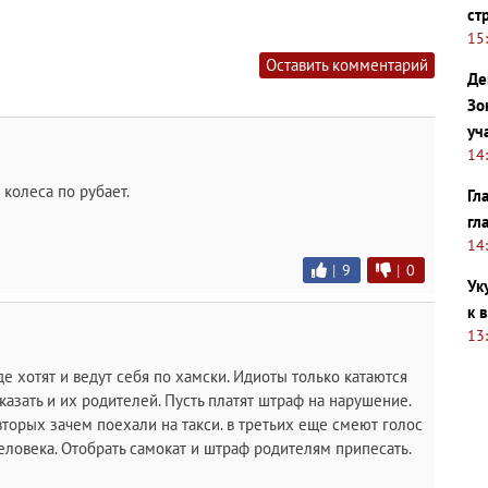
ст
15
Оставить комментарий
Де
Зо
уч
14
 колеса по рубает.
Гл
гл
14
|
9
|
0
Ук
к 
13
де хотят и ведут себя по хамски. Идиоты только катаются
казать и их родителей. Пусть платят штраф на нарушение.
вторых зачем поехали на такси. в третьих еще смеют голос
еловека. Отобрать самокат и штраф родителям припесать.