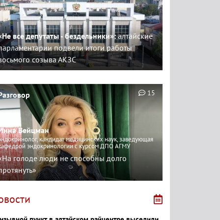
«Не все депутаты - бездельники»:
алтайские
парламентарии подвели итоги работы
восьмого созыва АКЗС
15
Разговор
Инна Вейцман
эндокринолог, кандидат медицинских наук, заведующая
кафедрой эндокринологии с курсом ДПО АГМУ
«На голоде люди не способны долго
протянуть»
овости
изывной пункт в алтайском райцентре выселили