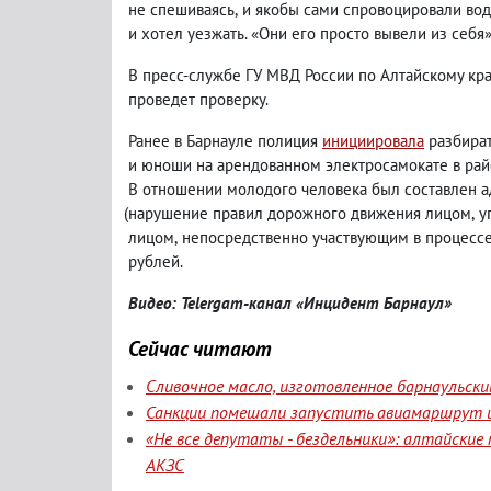
не спешиваясь
,
и якобы сами спровоцировали во
и хотел уезжать. «Они его просто вывели из себя»
В пресс-службе ГУ МВД России по Алтайскому кра
проведет проверку.
Ранее в Барнауле полиция
инициировала
разбират
и юноши на арендованном электросамокате в рай
В отношении молодого человека был составлен ад
(
нарушение правил дорожного движения лицом
,
у
лицом
,
непосредственно участвующим в процессе
рублей.
Видео: Telergam-канал «Инцидент Барнаул»
Сейчас читают
Сливочное масло, изготовленное барнаульск
Санкции помешали запустить авиамаршрут и
«Не все депутаты - бездельники»: алтайски
АКЗС