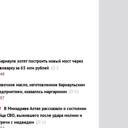
Барнауле хотят построить новый мост через
воварку за 65 млн рублей
2
:48
ивочное масло, изготовленное барнаульским
едприятием, оказалось маргарином
35
:07
В Минздраве Алтая рассказали о состоянии
йца СВО, выжившего после удара молнии и
тречи с медведем
10