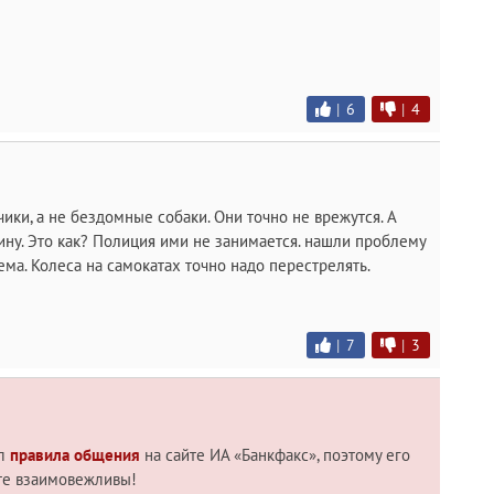
|
6
|
4
чики, а не бездомные собаки. Они точно не врежутся. А
у. Это как? Полиция ими не занимается. нашли проблему
ема. Колеса на самокатах точно надо перестрелять.
|
7
|
3
ил
правила общения
на сайте ИА «Банкфакс», поэтому его
те взаимовежливы!