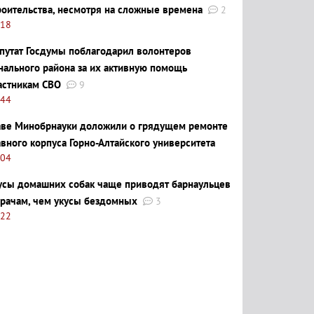
роительства, несмотря на сложные времена
2
:18
путат Госдумы поблагодарил волонтеров
нального района за их активную помощь
астникам СВО
9
:44
аве Минобрнауки доложили о грядущем ремонте
авного корпуса Горно-Алтайского университета
:04
усы домашних собак чаще приводят барнаульцев
врачам, чем укусы бездомных
3
:22