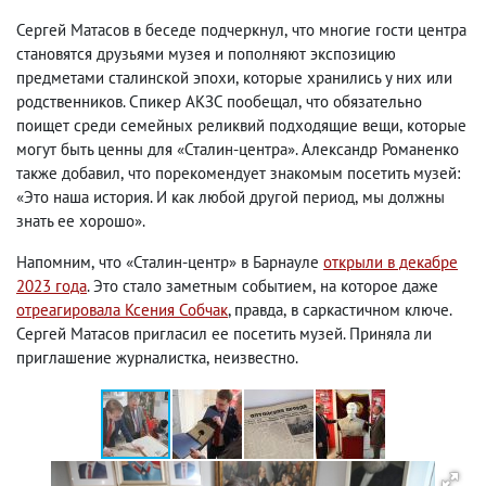
Сергей Матасов в беседе подчеркнул
,
что многие гости центра
становятся друзьями музея и пополняют экспозицию
предметами сталинской эпохи
,
которые хранились у них или
родственников. Спикер АКЗС пообещал
,
что обязательно
поищет среди семейных реликвий подходящие вещи
,
которые
могут быть ценны для «Сталин-центра». Александр Романенко
также добавил
,
что порекомендует знакомым посетить музей:
«Это наша история. И как любой другой период
,
мы должны
знать ее хорошо».
Напомним
,
что «Сталин-центр» в Барнауле
открыли в декабре
2023 года
. Это стало заметным событием
,
на которое даже
отреагировала Ксения Собчак
, правда
,
в саркастичном ключе.
Сергей Матасов пригласил ее посетить музей. Приняла ли
приглашение журналистка
,
неизвестно.