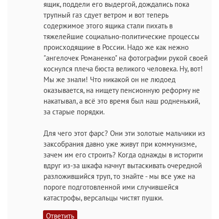
ящик, поддели его выдергой, дождались пока
трупный газ сдует ветром и вот теперь
содержимое этого ящика стали пихать в
тяжелейшие социально-политические процессы
происходящиие в России. Надо же как нежно
"ангелочек Романенко" на фотографии рукой своей
коснулся плеча бюста великого человека. Ну, вот!
Мы же знали! Что никакой он не людоед
оказывается, на нищету пенсионную реформу не
накатывал, а всё это время был наш родненький,
за старые порядки.
Для чего этот фарс? Они эти золотые мальчики из
заксобрания давно уже живут при коммунизме,
зачем им его строить? Когда однажды в историти
вдруг из-за шкафа начнут вытаскивать очередной
разложившийся труп, то знайте - мы все уже на
пороге подготовленной ими случившейся
катастрофы, версальцы чистят пушки.
Ответить