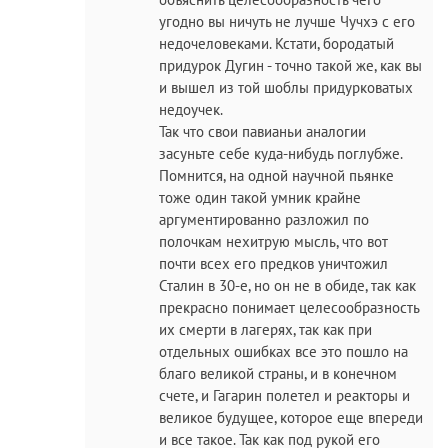
угодно вы ничуть не лучше Чучхэ с его
недочеловеками. Кстати, бородатый
придурок Дугин - точно такой же, как вы
и вышел из той шоблы придурковатых
недоучек.
Так что свои павианьи аналогии
засуньте себе куда-нибудь поглубже.
Помнится, на одной научной пьянке
тоже один такой умник крайне
аргументированно разложил по
полочкам нехитрую мысль, что вот
почти всех его предков уничтожил
Сталин в 30-е, но он не в обиде, так как
прекрасно понимает целесообразность
их смерти в лагерях, так как при
отдельных ошибках все это пошло на
благо великой страны, и в конечном
счете, и Гагарин полетел и реакторы и
великое будущее, которое еще впереди
и все такое. Так как под рукой его