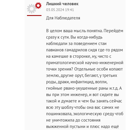
Лишний человек
03.05.2024 19:41
Для Наблюдателя
В целом ваша мысль понятна. Перейдём
сразу к сути. Вы когда-нибудь
наблюдали за поведением стаи
павианов гамадрилов сидя где-то рядом
на камешке в сторонке, ну, чисто с
приматологической научно-инженерной
точки зрения? Отдельные особи копают
землю, другие орут, бегают, у третьих
роды, драки, инфантицид, вопли,
гнойные рвано-укушенные раны и.т.д. А
вы при этом инженер, и вот сидите вы
такой и думаете и чем бы занять сейчас
всю эту шоблу чтобы она вас самих не
пошинковала, экологическую среду чтоб
не уничтожила до состояния
выжженной пустыни и плюс надо ещё