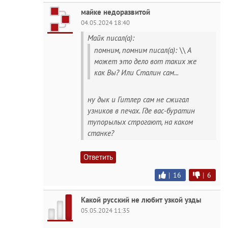
майке недоразвитой
04.05.2024 18:40
Майк писал(а):
помним, помним писал(а): \\ А
может это дело вот таких же
как Вы? Или Сталин сам...
ну дык и Гитлер сам не сжигал
узников в печах. Где вас-буратин
тупорылых строгают, на каком
станке?
Ответить
|
16
|
6
Какой русский не любит узкой узды
05.05.2024 11:35