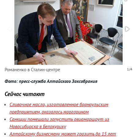
Романенко в Сталин-центре
1/4
Фото: пресс-служба Алтайского Заксобрания
Сейчас читают
Сливочное масло, изготовленное барнаульским
предприятием, оказалось маргарином
Санкции помешали запустить авиамаршрут из
Новосибирска в Белокуриху
Алтайскому бизнесмену может грозить до 15 лет