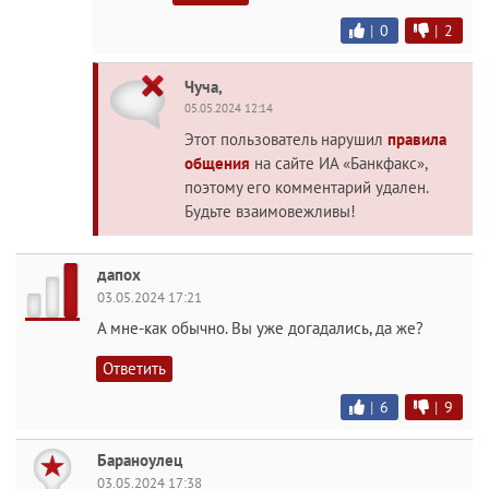
|
0
|
2
Чуча,
05.05.2024 12:14
Этот пользователь нарушил
правила
общения
на сайте ИА «Банкфакс»,
поэтому его комментарий удален.
Будьте взаимовежливы!
дапох
03.05.2024 17:21
А мне-как обычно. Вы уже догадались, да же?
Ответить
|
6
|
9
Бараноулец
03.05.2024 17:38