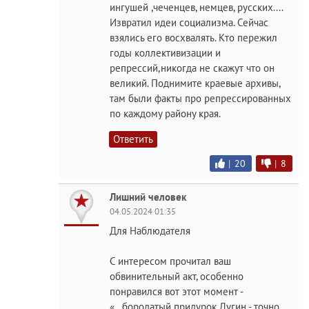
ингушей ,чеченцев, немцев, русских....
Извратил идеи социализма. Сейчас
взялись его восхвалять. Кто пережил
годы коллективизации и
репрессий,никогда не скажут что он
великий. Поднимите краевые архивы,
там были факты про репрессированных
по каждому району края.
Ответить
|
20
|
8
Лишний человек
04.05.2024 01:35
Для Наблюдателя
С интересом прочитал ваш
обвинительный акт, особенно
понравился вот этот момент -
«...бородатый придурок Дугин - точно