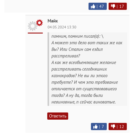
|
47
|
17
Майк
04.05.2024 13:30
помним, помним писал(а): \
А может это дело вот таких же как
Вы? Или Сталин сам ездил
расстреливал?
А как же всеобъемлющее желание
расстреливать сегодняшних
казнокрадов? Не вы ли этого
требуете? И чем это требование
отличается от существовавшего
тогда? А ну да, тогда были
невиновные, п сейчас виноватые.
Ответить
|
7
|
12