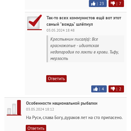
|
23
|
7
Так-то всех коммунистов ещё вот этот
самый "вождь" шлёпнул
03.05.2024 18:48
Крестьянин писал(а): Все
красножoпыe - идиотская
недопародия по локти в крови. Тьфу,
мерзость
Ответить
|
4
|
2
Особенности национальной рыбалки
03.05.2024 18:12
На Руси, слава Богу, дураков лет на сто припасено.
Ответить