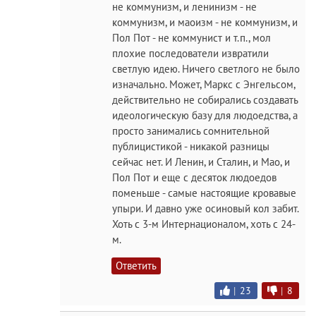
не коммунизм, и ленинизм - не
коммунизм, и маоизм - не коммунизм, и
Пол Пот - не коммунист и т.п., мол
плохие последователи извратили
светлую идею. Ничего светлого не было
изначально. Может, Маркс с Энгельсом,
действительно не собирались создавать
идеологическую базу для людоедства, а
просто занимались сомнительной
публицистикой - никакой разницы
сейчас нет. И Ленин, и Сталин, и Мао, и
Пол Пот и еще с десяток людоедов
поменьше - самые настоящие кровавые
упыри. И давно уже осиновый кол забит.
Хоть с 3-м Интернационалом, хоть с 24-
м.
Ответить
|
23
|
8