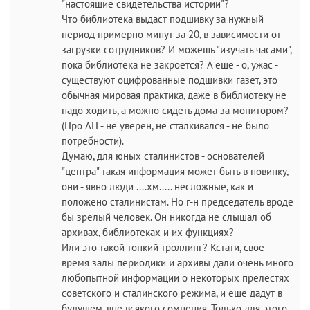
"настоящие свидетельства истории"?
Что библиотека выдаст подшивку за нужный
период примерно минут за 20, в зависимости от
загрузки сотрудников? И можешь "изучать часами",
пока библиотека не закроется? А еще - о, ужас -
существуют оцифрованные подшивки газет, это
обычная мировая практика, даже в библиотеку не
надо ходить, а можно сидеть дома за монитором?
(Про АП - не уверен, не сталкивался - не было
потребности).
Думаю, для юных сталинистов - основателей
"центра" такая информация может быть в новинку,
они - явно люди ....хм..... несложные, как и
положено сталинистам. Но г-н председатель вроде
бы зрелый человек. Он никогда не слышал об
архивах, библиотеках и их функциях?
Или это такой тонкий троллинг? Кстати, свое
время залы периодики и архивы дали очень много
любопытной информации о некоторых прелестях
советского и сталинского режима, и еще дадут в
будущем, вне всякого сомнения. Только для этого