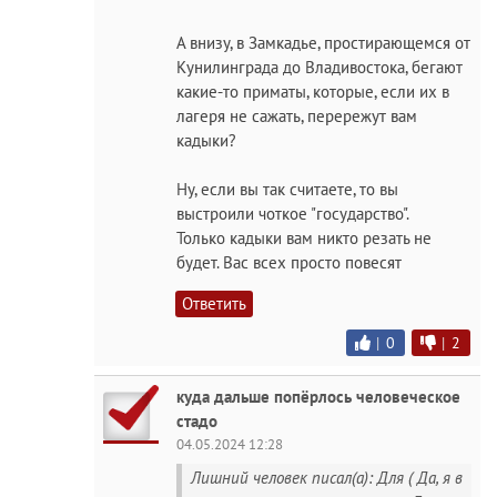
А внизу, в Замкадье, простирающемся от
Кунилинграда до Владивостока, бегают
какие-то приматы, которые, если их в
лагеря не сажать, перережут вам
кадыки?
Ну, если вы так считаете, то вы
выстроили чоткое "государство".
Только кадыки вам никто резать не
будет. Вас всех просто повесят
Ответить
|
0
|
2
куда дальше попёрлось человеческое
стадо
04.05.2024 12:28
Лишний человек писал(а): Для ( Да, я в