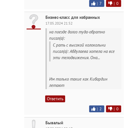
|
7
|
0
Бизнес-класс для избранных
17.05.2024 21:52
на поезде долго туда-обратно
писал(а):
С рать с высокой колокольни
писал(а): Абдулаева хотела на все
эти телодвижения. Она...
Им только такие как Кибардин
летают
Ответить
|
2
|
0
Бывалый