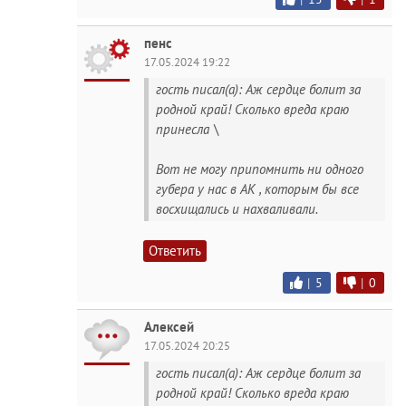
пенс
17.05.2024 19:22
гость писал(а): Аж сердце болит за
родной край! Сколько вреда краю
принесла \
Вот не могу припомнить ни одного
губера у нас в АК , которым бы все
восхищались и нахваливали.
Ответить
|
5
|
0
Алексей
17.05.2024 20:25
гость писал(а): Аж сердце болит за
родной край! Сколько вреда краю