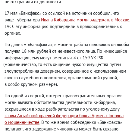
не отстранили от
должности
.
17 мая «Банкфакс» со ссылкой на источники сообщил
,
что
вице-губернатора
Ивана Кибардина могли задержать в Москве
.
ТАСС эту информацию подтвердили в правоохранительных
органах.
По данным «Банкфакса», в момент работы силовиков он якобы
получал 18 млн рублей от неизвестного лица. По имеющейся
информации
,
ему могут вменить ч. 4 ст. 159 УК РФ
(
мошенничество
,
то есть хищение чужого имущества путем
злоупотребления доверием
,
совершенное с использованием
своего служебного положения
,
организованной группой
,
в особо крупном размере).
По одной из версий
,
интерес правоохранительных органов
могли вызвать обстоятельства деятельности Кибардина
,
вскрывшиеся в ходе разбирательства по уголовному делу
главы Алтайской краевой федерации бокса Армена Тонояна
о мошенничестве
. В то же время собеседники «Банкфакса»
полагают
,
что задержание чиновника может быть связано