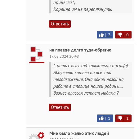
принесла \
Карлина им не переплюнуть.
Ответить
|
2
|
0
на поезде долго туда-обратно
17.05.2024 20:48
С рать с высокой колокольни писал(а):
Абдулаева хотела на все эти
телодвижения. Она одной ногой на
работе в столице нашей родины....
бизнес-классом летает мадама ?
Ответить
|
1
|
1
Мне было жалко этих людей