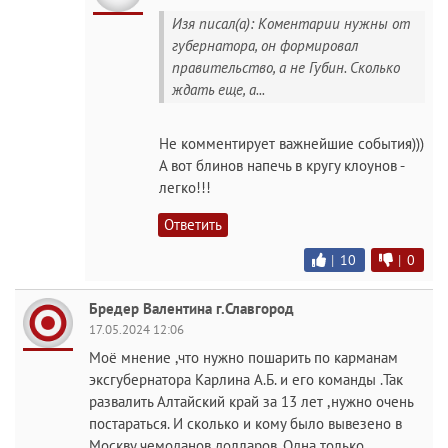
Изя писал(а): Коментарии нужны от
губернатора, он формировал
правительство, а не Губин. Сколько
ждать еще, а...
Не комментирует важнейшие события)))
А вот блинов напечь в кругу клоунов -
легко!!!
Ответить
|
10
|
0
Бредер Валентина г.Славгород
17.05.2024 12:06
Моё мнение ,что нужно пошарить по карманам
эксгубернатора Карлина А.Б. и его команды .Так
развалить Алтайский край за 13 лет ,нужно очень
постараться. И сколько и кому было вывезено в
Москву чемоданов долларов. Одна только