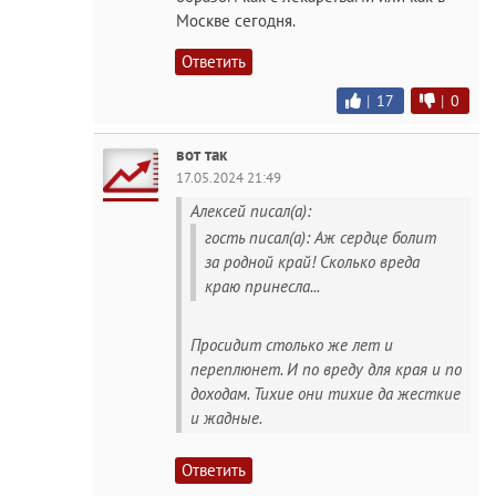
Москве сегодня.
Ответить
|
17
|
0
вот так
17.05.2024 21:49
Алексей писал(а):
гость писал(а): Аж сердце болит
за родной край! Сколько вреда
краю принесла...
Просидит столько же лет и
переплюнет. И по вреду для края и по
доходам. Тихие они тихие да жесткие
и жадные.
Ответить