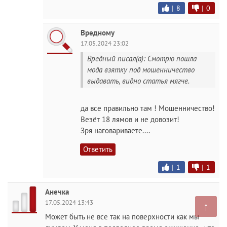
|
8
|
0
Вредному
17.05.2024 23:02
Вредный писал(а): Смотрю пошла
мода взятку под мошенничество
выдавать, видно статья мягче.
да все правильно там ! Мошенничество!
Везёт 18 лямов и не довозит!
Зря наговариваете....
Ответить
|
1
|
1
Анечка
17.05.2024 13:43
↑
Может быть не все так на поверхности как мы