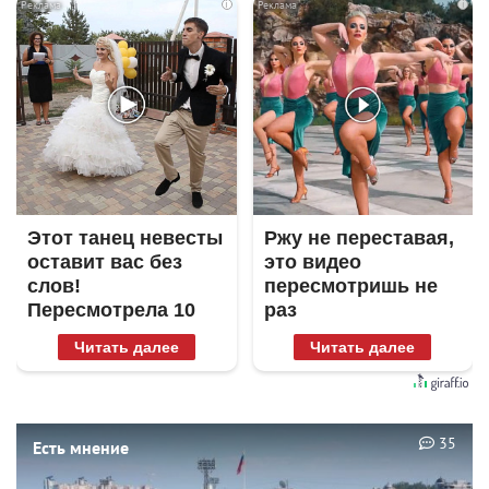
i
i
Этот танец невесты
Ржу не переставая,
оставит вас без
это видео
слов!
пересмотришь не
Пересмотрела 10
раз
раз
Читать далее
Читать далее
35
Есть мнение