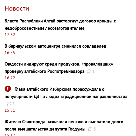
Новости
Власти Республики Алтай расторгнут договор аренды с
недобросовестным лесозаготовителем
17:32
В барнаульском автоцентре сменился совладелец
16:55
Сладости лидируют среди продуктов, «проваливших»
проверку алтайского Роспотребнадзора
1
16:22
Глава алтайского Избиркома порассуждала о
популярности ДЭГ и людях «традиционной направленности»
5
15:51
Жителю Славгорода назначили пенсию и выплатили долги
после вмешательства депутата Госдумы
3
15:17