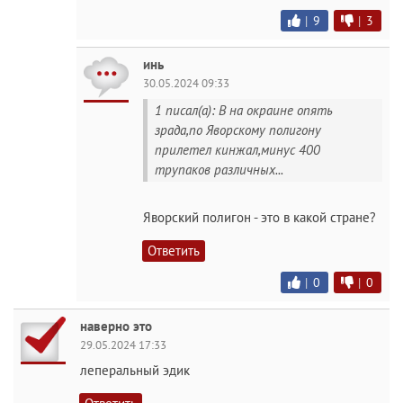
|
9
|
3
инь
30.05.2024 09:33
1 писал(а): В на окраине опять
зрада,по Яворскому полигону
прилетел кинжал,минус 400
трупаков различных...
Яворский полигон - это в какой стране?
Ответить
|
0
|
0
наверно это
29.05.2024 17:33
леперальный эдик