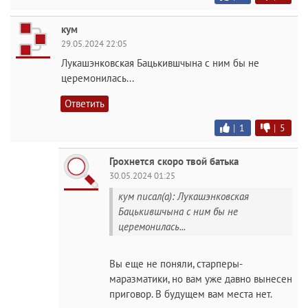
кум
29.05.2024 22:05
Лукашэнковская Бацькившчына с ним бы не
церемонилась...
Ответить
|
1
|
5
Грохнется скоро твой батька
30.05.2024 01:25
кум писал(а): Лукашэнковская
Бацькившчына с ним бы не
церемонилась...
Вы еще не поняли, старперы-
маразматики, но вам уже давно вынесен
приговор. В будущем вам места нет.