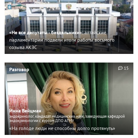
«Не все депутаты - бездельники»:
алтайские
парламентарии подвели итоги работы восьмого
созыва АКЗС
15
Разговор
Инна Вейцман
эндокринолог, кандидат медицинских наук, заведующая кафедрой
эндокринологии с курсом ДПО АГМУ
«На голоде люди не способны долго протянуть»