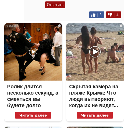
Ответить
|
5
|
4
i
i
Ролик длится
Скрытая камера на
несколько секунд, а
пляже Крыма: Что
смеяться вы
люди вытворяют,
будете долго
когда их не видят...
Читать далее
Читать далее