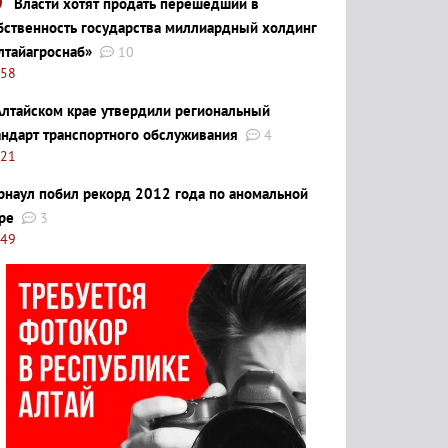
Власти хотят продать перешедший в
бственность государства миллиардный холдинг
лтайагроснаб»
10
:58
Алтайском крае утвердили региональный
андарт транспортного обслуживания
4
:21
рнаул побил рекорд 2012 года по аномальной
ре
3
:49