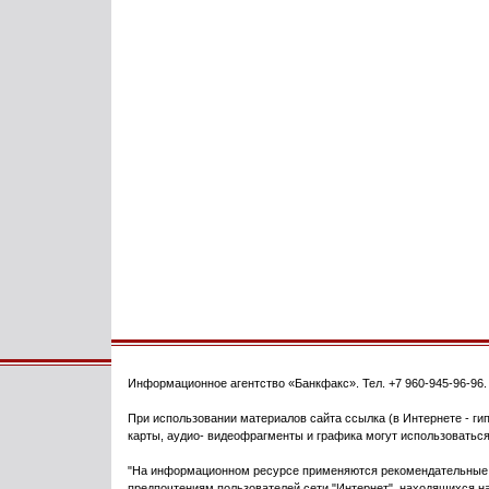
Информационное агентство
«Банкфакс»
. Тел.
+7 960-945-96-96
При использовании материалов сайта ссылка (в Интернете - гип
карты, аудио- видеофрагменты и графика могут использоваться
"На информационном ресурсе применяются рекомендательные т
предпочтениям пользователей сети "Интернет", находящихся на