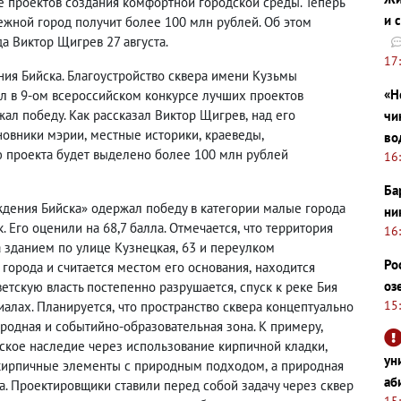
е проектов создания комфортной городской среды. Теперь
и 
ежной город получит более 100 млн рублей. Об этом
а Виктор Щигрев 27 августа.
17
ия Бийска. Благоустройство сквера имени Кузьмы
«Н
л в 9-ом всероссийском конкурсе лучших проектов
жал победу. Как рассказал Виктор Щигрев
,
над его
чи
новники мэрии
,
местные историки
,
краеведы
,
во
ю проекта будет выделено более 100 млн рублей
16
Ба
дения Бийска» одержал победу в категории малые города
ни
 Его оценили на 68,7 балла. Отмечается
,
что территория
16
 зданием по улице Кузнецкая
,
63 и переулком
Ро
 города и считается местом
его
основания
,
находится
оз
ветскую власть постепенно разрушается
,
спуск к реке Бия
15
иалах. Планируется
,
что пространство сквера концептуально
родная и событийно-образовательная зона. К примеру
,
еское наследие через использование кирпичной кладки
,
ун
ь кирпичные элементы с природным подходом
,
а природная
аб
а. Проектировщики ставили перед собой задачу через сквер
15