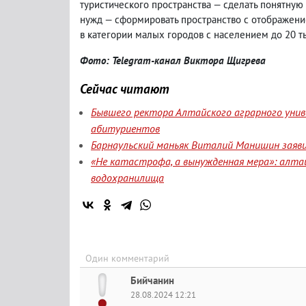
туристического пространства — сделать понятную
нужд — с
формировать пространство с отображени
в категории малых городов с населением до 20 ты
Фото: Telegram-канал Виктора Щигрева
Сейчас читают
Бывшего ректора Алтайского аграрного уни
абитуриентов
Барнаульский маньяк Виталий Манишин заявил
«Не катастрофа, а вынужденная мера»: алта
водохранилища
Один комментарий
Бийчанин
28.08.2024 12:21