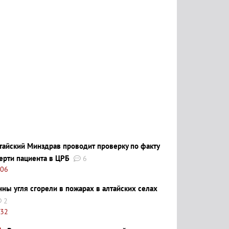
тайский Минздрав проводит проверку по факту
ерти пациента в ЦРБ
6
:06
нны угля сгорели в пожарах в алтайских селах
2
:32