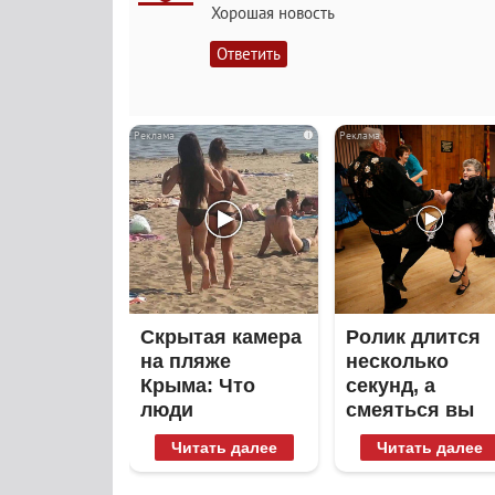
Хорошая новость
Ответить
i
Скрытая камера
Ролик длится
на пляже
несколько
Крыма: Что
секунд, а
люди
смеяться вы
вытворяют,
будете долго
Читать далее
Читать далее
когда их не
видят...