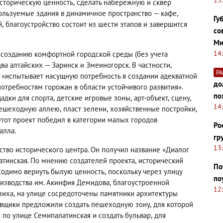
историческую ценность
,
сделать набережную и сквер
ользуемые здания в динамичное пространство — кафе
,
Гу
й
,
благоустройство состоит из шести этапов и завершится
со
Ми
14
по созданию комфортной городской среды
(
без учета
два алтайских — Заринск и Змеиногорск. В частности
,
Р
о «испытывает насущную потребность в создании адекватной
до
потребностям горожан в области устойчивого развития».
по
адки для спорта
,
детские игровые зоны
,
арт-объект
,
сцену
,
14
ешеходную аллею
,
пласт зелени
,
хозяйственные постройки
,
Этот проект победил в категории малых городов
Ро
алла.
гр
13
тво исторического центра. Он получил название «Диалог
атинская. По мнению создателей проекта
,
исторический
По
ходимо вернуть былую ценность
,
поскольку через улицу
по
изводства им. Акинфия Демидова
,
благоустроенной
12
зиха
,
на улице сосредоточены памятники архитектуры
ровщики предложили создать пешеходную зону
,
для которой
по улице Семипалатинская и создать бульвар
,
для