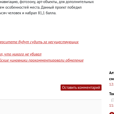
 навигацию
,
фотозону
,
арт-объекты
,
для дополнительных
ем особенностей места. Данный проект победил
сяч человек и набрал 81,1 балла.
верситета будут судить за несуществующих
, что никого не убивал
йские чиновники прокомментировали обмеление
Ал
см
12
Оставить комментарий
То
11