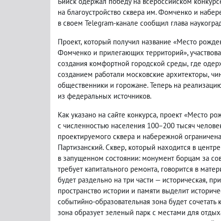
Бийск одержал победу на всероссийском конкурс
на благоустройство сквера им. Фомченко и набер
в своем Telegram-канале сообщил глава наукоград
Проект
,
который получил название «Место рожден
Фомченко и прилегающих территорий», участвова
создания комфортной городской среды
,
где одер
созданием работали московские архитекторы
,
чи
общественники и горожане. Теперь на реализаци
из федеральных источников.
Как указано на сайте конкурса
,
проект «Место рож
с численностью населения 100−200 тысяч человек.
проектируемого сквера и набережной ограничена
Партизанский. Сквер
,
который находится в центре
в запущенном состоянии: монумент борцам за со
требует капитального ремонта
,
говорится в матер
будет раздельно на три части — историческая
,
при
пространство истории и памяти выделит историч
событийно-образовательная зона будет сочетат
зона образует зеленый парк с местами для отдых