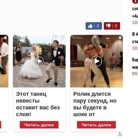
со
«А
10
|
0
|
0
В 
i
i
i
ст
10
Ба
жа
09
Этот танец
Ролик длится
невесты
пару секунд, но
оставит вас без
вы будете в
слов!
шоке от
Пересмотрела
увиденного
Читать далее
Читать далее
10 раз