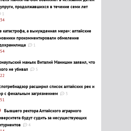
супруги, продолжавшихся в течение семи лет
1
:34
е катастрофа, а вынужденная мера»: алтайские
новники прокомментировали обмеление
дохранилища
1
:54
рнаульский маньяк Виталий Манишин заявил, что
кого не убивал
5
:22
спотребнадзор расширил список алтайских рек и
ер с фекальным загрязнением
3
:51
Бывшего ректора Алтайского аграрного
иверситета будут судить за несуществующих
итуриентов
4
:14