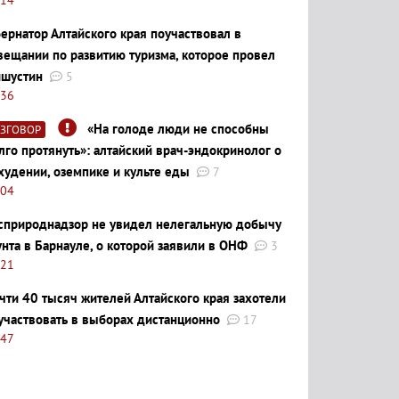
бернатор Алтайского края поучаствовал в
вещании по развитию туризма, которое провел
шустин
5
:36
«На голоде люди не способны
АЗГОВОР
лго протянуть»: алтайский врач-эндокринолог о
худении, оземпике и культе еды
7
:04
сприроднадзор не увидел нелегальную добычу
унта в Барнауле, о которой заявили в ОНФ
3
:21
чти 40 тысяч жителей Алтайского края захотели
участвовать в выборах дистанционно
17
:47