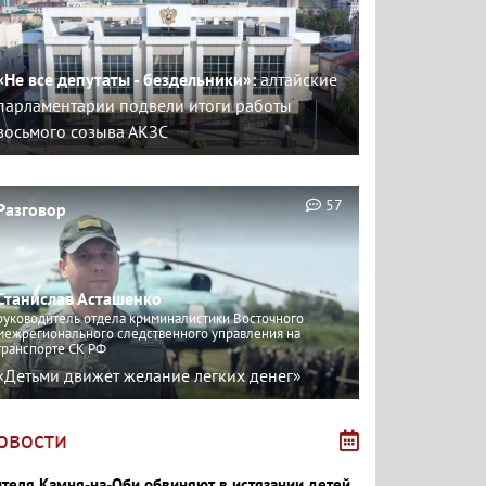
«Не все депутаты - бездельники»:
алтайские
парламентарии подвели итоги работы
восьмого созыва АКЗС
57
Разговор
Станислав Асташенко
руководитель отдела криминалистики Восточного
межрегионального следственного управления на
транспорте СК РФ
«Детьми движет желание легких денег»
овости
теля Камня-на-Оби обвиняют в истязании детей