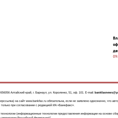
Вл
оф
де
09
.
656056
Алтайский край, г. Барнаул
,
ул. Короленко, 51, оф. 101
. E-mail:
bankfaxnews@ya
ерссылка) на сайт www.bankfax.ru обязательна, если не заявлено однозначно, что ав
 только при согласовании с редакцией ИА «Банкфакс».
ехнологии (информационные технологии предоставления информации на основе сбора
 территории Российской Федерации)".