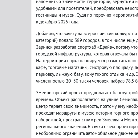
напомнить о значимости территории
,
вернуть ей 
удобными для посетителей
,
преобразовать неисп
гостиницы и музеи. Судя по перечню мероприяти
к декабрю 2025 года.
Добавим
,
что заявку на всероссийский конкурс 
категорий) подало 389 городов
,
в том числе еще 
Заринск разработал спортхаб «Драйв», потому чт
городской инфраструктуры
,
которая отвечала бы 
На территории парка планируется разметить площ
кафе
,
торговые магазины
,
смотровую площадку
,
п
парковку
,
лыжную базу
,
зону тихого отдыха
и др. 
численностью 20−50 тысяч человек
,
набрав 78,5 б
Змеиногорский проект предполагает благоустройс
времен». Объект располагается на улице Семипал
центр теряет свою значимость
,
поэтому ему необ
проходят маршруты к музею истории горного про
набережной
,
пространству у рек Змеевка и Морто
регионального значения. В связи с чем проекти
необходимо ограничить автомобильное движение 