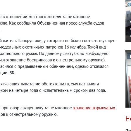
 в отношении местного жителя за незаконное
жию. Как сообщила Объединенная пресс-служба судов
.
ий житель Панкрушихи
,
у которого не было соответствующее
амодельных охотничьих патронов 16 калибра. Такой вид
коствольного ружья.
По данному факту было возбуждено
изготовление боеприпасов к огнестрельному оружию).
ласился с предъявленным обвинением
,
однако отказался
уции РФ.
отягчающих наказание обстоятельств
,
ему назначили
ком на четыре года с испытательным сроком два года.
 приговор священнику за незаконное
хранение взрывчатых
сов к огнестрельному оружию.
Н
Пр