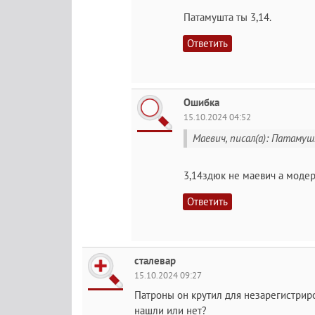
Патамушта ты 3,14.
Ответить
Ошибка
15.10.2024 04:52
Maeвич, писал(а): Патамуш
3,14здюк не мaевич а моде
Ответить
сталевар
15.10.2024 09:27
Патроны он крутил для незарегистрир
нашли или нет?