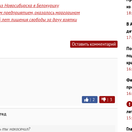
з Новосибирска в Белокуриху
из
им предприятием, оказалось маргарином
18
 лет лишения свободы за дачу взятки
В 
де
17
Оставить комментарий
По
по
кр
16
Фе
пр
16
|
2
|
3
ле
тед
15
Гл
ь ты накосячил?