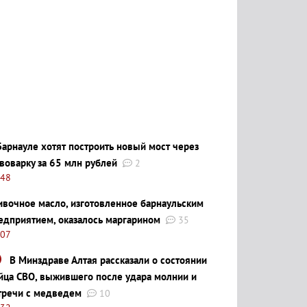
Барнауле хотят построить новый мост через
воварку за 65 млн рублей
2
:48
ивочное масло, изготовленное барнаульским
едприятием, оказалось маргарином
35
:07
В Минздраве Алтая рассказали о состоянии
йца СВО, выжившего после удара молнии и
тречи с медведем
10