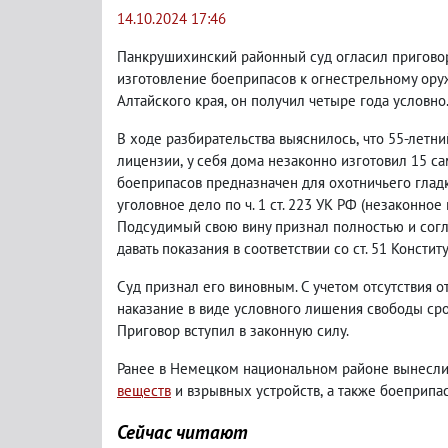
14.10.2024 17:46
Панкрушихинский районный суд огласил приговор
изготовление боеприпасов к огнестрельному ору
Алтайского края
,
он получил четыре года условно
В ходе разбирательства выяснилось
,
что 55-летн
лицензии
,
у себя дома незаконно изготовил 15 с
боеприпасов предназначен для охотничьего глад
уголовное дело по
ч. 1 ст. 223 УК РФ
(
незаконное 
Подсудимый свою вину признал полностью и сог
давать показания в соответствии со ст. 51 Констит
Суд признал его виновным. С учетом отсутствия 
наказание в виде условного лишения свободы сро
Приговор вступил в законную силу.
Ранее в Немецком национальном районе вынесли
веществ
и взрывных устройств
,
а также боеприпа
Сейчас читают