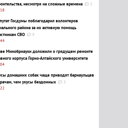
роительства, несмотря на сложные времена
2
:18
путат Госдумы поблагодарил волонтеров
нального района за их активную помощь
астникам СВО
9
:44
аве Минобрнауки доложили о грядущем ремонте
авного корпуса Горно-Алтайского университета
:04
усы домашних собак чаще приводят барнаульцев
врачам, чем укусы бездомных
3
:22