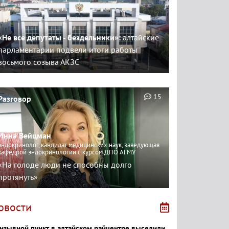
«Не все депутаты - бездельники»:
алтайские
парламентарии подвели итоги работы
восьмого созыва АКЗС
15
Разговор
Инна Вейцман
эндокринолог, кандидат медицинских наук, заведующая
кафедрой эндокринологии с курсом ДПО АГМУ
«На голоде люди не способны долго
протянуть»
овости
изывной пункт в алтайском райцентре выселили