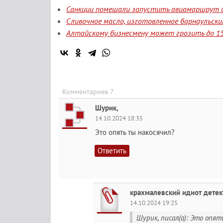
Санкции помешали запустить авиамаршрут и
Сливочное масло, изготовленное барнаульск
Алтайскому бизнесмену может грозить до 15
Комментариев 7
Шурик,
14.10.2024 18:35
Это опять ты накосячил?
Ответить
крахмалевский идиот детек
14.10.2024 19:25
Шурик, писал(а): Это опят