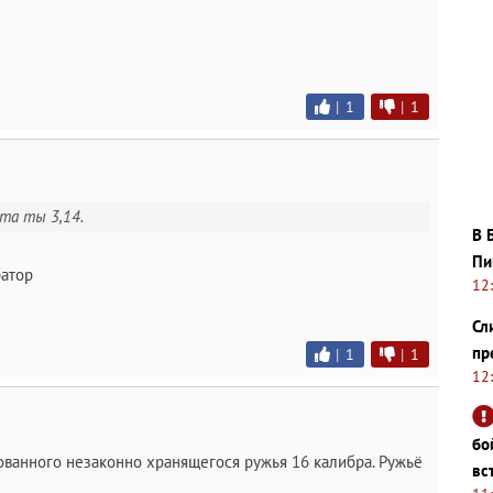
|
1
|
1
та ты 3,14.
В 
Пи
ратор
12
Сл
пр
|
1
|
1
12
бо
ованного незаконно хранящегося ружья 16 калибра. Ружьё
вс