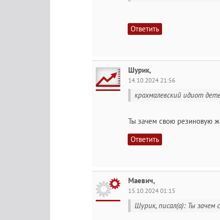
Ответить
Шурик,
14.10.2024 21:56
крахмалевский идиот дете
Ты зачем свою резиновую ж
Ответить
Maeвич,
15.10.2024 01:15
Шурик, писал(а): Ты зачем