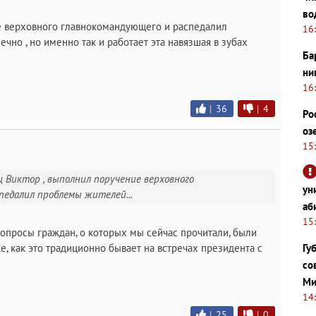
во
е верховного главнокомандующего и распедалил
16
чно , но именно так и работает эта навязшая в зубах
Ба
ни
16
|
36
|
4
Ро
оз
15
дец Виктор , выполнил поручение верховного
ун
педалил проблемы жителей...
аб
15
 вопросы граждан, о которых мы сейчас прочитали, были
е, как это традиционно бывает на встречах президента с
Гу
со
Ми
14
|
25
|
0