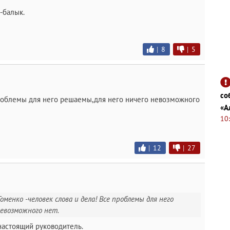
-балык.
|
8
|
5
со
проблемы для него решаемы,для него ничего невозможного
«А
10
|
12
|
27
оменко -человек слова и дела! Все проблемы для него
невозможного нет.
 настоящий руководитель.