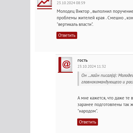
23.10.2024 08:59
Молодец Виктор , выполнил поручени
проблемы жителей края . Смешно , коне
"вертикаль власти".
Ответить
гость
23.10.2024 11:32
Он ...лайн писал(а): Моло
главнокомандующего и рас
А мне кажется, что даже те
заранее подготовлены так ж
"народом".
Ответить