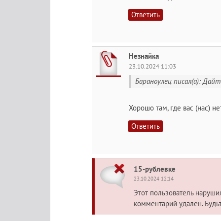
Ответить
Незнайка
23.10.2024 11:03
Бараноулец писал(а): Дай
Хорошо там, где вас (нас) н
Ответить
15-рублевке
23.10.2024 12:14
Этот пользователь наруш
комментарий удален. Будь