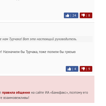
|
24
|
8
те нам Турчака! Вот это настоящий руководитель.
ет! Назначили бы Турчака, тоже полили бы грязью
|
4
|
9
ил
правила общения
на сайте ИА «Банкфакс», поэтому его
те взаимовежливы!