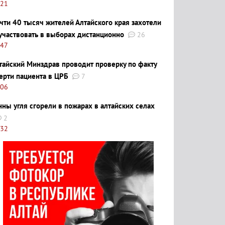
:21
чти 40 тысяч жителей Алтайского края захотели
участвовать в выборах дистанционно
26
:47
тайский Минздрав проводит проверку по факту
ерти пациента в ЦРБ
7
:06
нны угля сгорели в пожарах в алтайских селах
2
:32