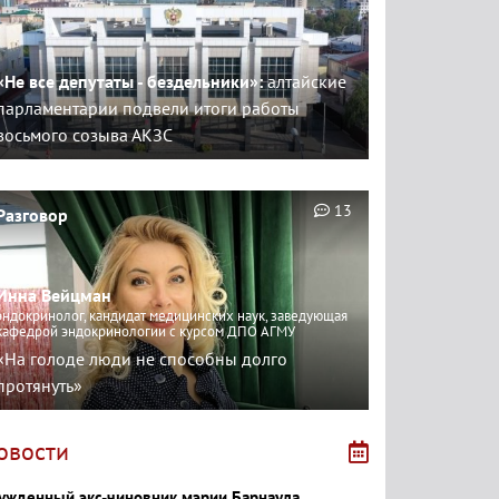
«Не все депутаты - бездельники»:
алтайские
парламентарии подвели итоги работы
восьмого созыва АКЗС
13
Разговор
Инна Вейцман
эндокринолог, кандидат медицинских наук, заведующая
кафедрой эндокринологии с курсом ДПО АГМУ
«На голоде люди не способны долго
протянуть»
овости
ужденный экс-чиновник мэрии Барнаула