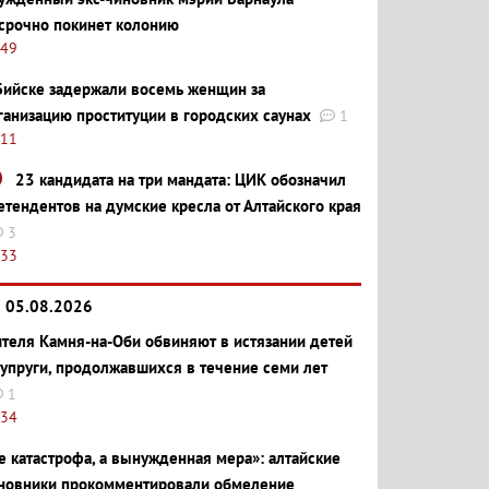
срочно покинет колонию
:49
Бийске задержали восемь женщин за
ганизацию проституции в городских саунах
1
:11
23 кандидата на три мандата: ЦИК обозначил
етендентов на думские кресла от Алтайского края
3
:33
05.08.2026
теля Камня-на-Оби обвиняют в истязании детей
супруги, продолжавшихся в течение семи лет
1
:34
е катастрофа, а вынужденная мера»: алтайские
новники прокомментировали обмеление