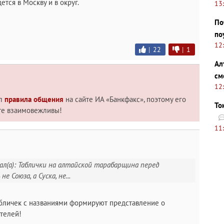
ется в Москву и в округ.
13
По
по
12
|
22
|
1
Ал
см
12
ил
правила общения
на сайте ИА «Банкфакс», поэтому его
То
те взаимовежливы!
11
ал(а): Таблички на алтайской тарабарщина перед
е Союза, а Суска, не...
табличек с названиями формируют представление о
телей!