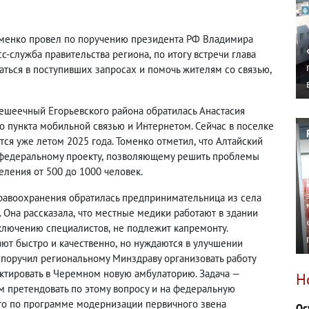
Томенко провел по поручению президента РФ Владимира
сс-служба правительства региона
,
по итогу встречи глава
аться в поступивших запросах и помочь жителям со связью
,
решеечный Егорьевского района обратилась Анастасия
о пункта мобильной связью и Интернетом. Сейчас в поселке
ится уже летом 2025 года. Томенко отметил
,
что Алтайский
 федеральному проекту
,
позволяющему решить проблемы
еления от 500 до 1000 человек.
равоохранения обратилась предпринимательница из села
 Она рассказала
,
что местные медики работают в здании
ключению специалистов
,
не подлежит капремонту.
ают быстро и качественно
,
но нуждаются в улучшении
 поручил региональному Минздраву организовать работу
ктировать в Черемном новую амбулаторию. Задача —
Н
ем претендовать по этому вопросу и на федеральную
то по программе модернизации первичного звена
Ос