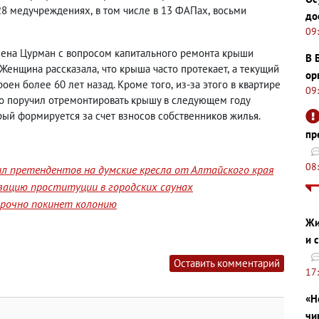
 28 медучреждениях
,
в том числе в 13 ФАПах
,
восьми
до
09
Елена Цурман с вопросом капитального ремонта крыши
В 
 Женщина рассказала
,
что крыша часто протекает
,
а текущий
ор
роен более 60 лет назад. Кроме того
,
из-за этого в квартире
09
о поручил отремонтировать крышу в следующем году
рый формируется за счет взносов собственников жилья.
пр
08
л претендентов на думские кресла от Алтайского края
изацию проституции в городских саунах
срочно покинет колонию
Жи
и 
Оставить комментарий
17
«Н
чи