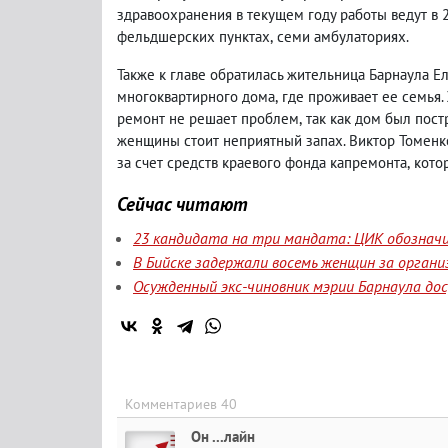
здравоохранения в текущем году работы ведут в
фельдшерских пунктах
,
семи амбулаториях.
Также к главе обратилась жительница Барнаула 
многоквартирного дома
,
где проживает ее семья.
ремонт не решает проблем
,
так как дом был пост
женщины стоит неприятный запах. Виктор Томенк
за счет средств краевого фонда капремонта
,
кото
Сейчас читают
23 кандидата на три мандата: ЦИК обозначи
В Бийске задержали восемь женщин за орган
Осужденный экс-чиновник мэрии Барнаула до
Комментариев 40
Он ...лайн