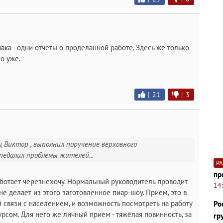
ка - одни отчеты о проделанной работе. Здесь же только
о уже.
|
21
|
3
дец Виктор , выполнил поручение верховного
педалил проблемы жителей...
Р
пр
аботает черезнехочу. Нормальный руководитель проводит
14
не делает из этого заготовленное пиар-шоу. Прием, это в
 связи с населением, и возможность посмотреть на работу
Ро
сом. Для него же личный прием - тяжёлая повинность, за
гр