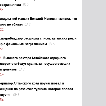
дохранилища
2
:54
рнаульский маньяк Виталий Манишин заявил, что
кого не убивал
7
:22
спотребнадзор расширил список алтайских рек и
ер с фекальным загрязнением
5
:51
Бывшего ректора Алтайского аграрного
иверситета будут судить за несуществующих
итуриентов
7
:14
бернатор Алтайского края поучаствовал в
вещании по развитию туризма, которое провел
шустин
8
:36