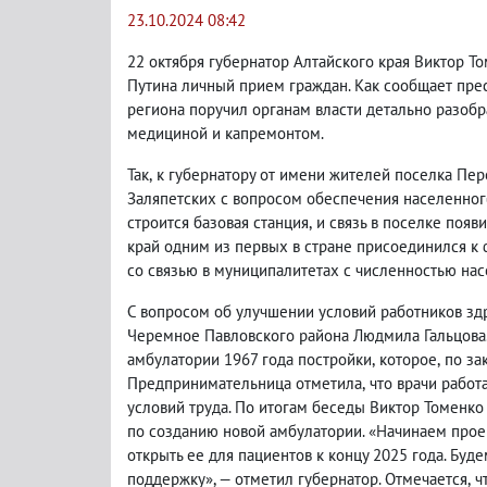
23.10.2024 08:42
22 октября губернатор Алтайского края Виктор 
Путина личный прием граждан. Как сообщает пре
региона поручил органам власти детально разобр
медициной и капремонтом.
Так
,
к губернатору от имени жителей поселка Пе
Заляпетских с вопросом обеспечения населенног
строится базовая станция
,
и связь в поселке появ
край одним из первых в стране присоединился к
со связью в муниципалитетах с численностью нас
С вопросом об улучшении условий работников зд
Черемное Павловского района Людмила Гальцова.
амбулатории 1967 года постройки
,
которое
,
по за
Предпринимательница отметила
,
что врачи работ
условий труда. По итогам беседы Виктор Томенко
по созданию новой амбулатории. «Начинаем прое
открыть ее для пациентов к концу 2025 года. Буд
поддержку», — отметил губернатор. Отмечается
,
ч