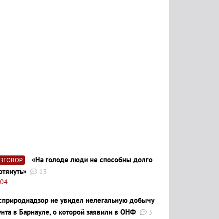
«На голоде люди не способны долго
АЗГОВОР
отянуть»
13
:04
сприроднадзор не увидел нелегальную добычу
унта в Барнауле, о которой заявили в ОНФ
3