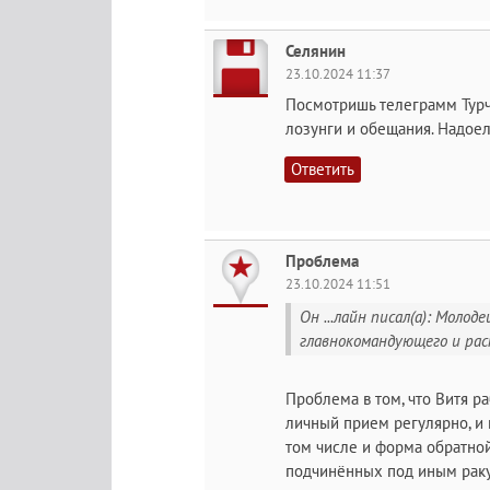
Селянин
23.10.2024 11:37
Посмотришь телеграмм Турча
лозунги и обещания. Надоел
Ответить
Проблема
23.10.2024 11:51
Он ...лайн писал(а): Моло
главнокомандующего и рас
Проблема в том, что Витя р
личный прием регулярно, и 
том числе и форма обратной
подчинённых под иным ракур