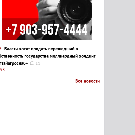
Власти хотят продать перешедший в
бственность государства миллиардный холдинг
лтайагроснаб»
11
:58
Все новости