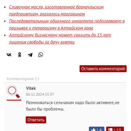
Сливочное масло, изготовленное барнаульским
предприятием, оказалось маргарином
Последовательницу одиозного иноагента подозревают в
призывах к терроризму в Алтайском крае
Алтайскому бизнесмену может грозить до 15 лет
лишения свободы за дачу взятки
Оставить комментарий
Комментариев 15
Vitek
06.11.2024 15:37
Размножаться сельчанам надо было активнее,не
было бы проблемы.
Ответить
|
4
|
15