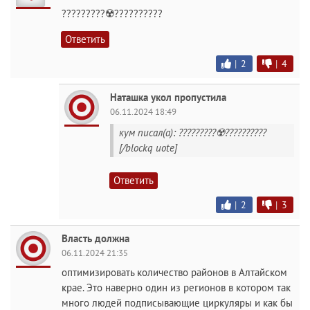
???????‍??☢️??????????
Ответить
|
2
|
4
Наташка укол пропустила
06.11.2024 18:49
кум писал(а): ???????‍??☢️??????????
[/blockq uote]
Ответить
|
2
|
3
Власть должна
06.11.2024 21:35
оптимизировать количество районов в Алтайском
крае. Это наверно один из регионов в котором так
много людей подписывающие циркуляры и как бы