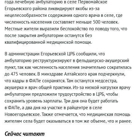
года лечебную амбулаторию в селе Первомайское
Егорьевского района ликвидируют якобы из-за
нецелесообразности содержания одного врача в селе
,
где
численность населения составляет меньше 500 человек.
Местные жители выразили беспокойство по поводу того
,
что
после закрытия амбулатории останутся без
квалифицированной медицинской помощи.
В администрации Егорьевской ЦРБ сообщили
,
что
амбулаторию реструктуризируют в фельдшерско-акушерский
пункт
,
так как численность населения значительно сократилась
до 475 человек. В минздраве Алтайского края подчеркнули
,
что кадры в ФАПе сохранятся. Там останутся медсестра
,
акушерка и врач общей практики. Из-за низкой нагрузки врачу
амбулатории предложили трудоустройство в ЦРБ
,
чтобы
сохранить уровень зарплаты. Три дня она будет работать
в ФАПе
,
а два дня на участке в райцентре в селе
Новоегорьевское. Также отмечается
,
что
медицинская помощь
жителям села будет оказываться в том же объеме
,
что и ранее.
Сейчас читают