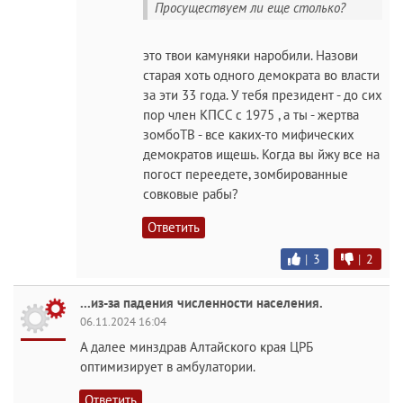
Просуществуем ли еще столько?
это твои камуняки наробили. Назови
старая хоть одного демократа во власти
за эти 33 года. У тебя президент - до сих
пор член КПСС с 1975 , а ты - жертва
зомбоТВ - все каких-то мифических
демократов ищешь. Когда вы йжу все на
погост переедете, зомбированные
совковые рабы?
Ответить
|
3
|
2
...из-за падения численности населения.
06.11.2024 16:04
А далее минздрав Алтайского края ЦРБ
оптимизирует в амбулатории.
Ответить