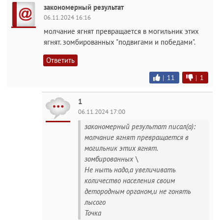
закономерный результат
06.11.2024 16:16
молчание ягнят превращается в могильник этих
ягнят. зомбированных "подвигами и победами".
Ответить
|
11
|
1
1
06.11.2024 17:00
закономерный результат писал(а):
молчание ягнят превращается в
могильник этих ягнят.
зомбированных \
Не ныть надо,а увеличивать
количество населения своим
детородным органом,и не гонять
лысого
Точка