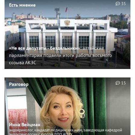
35
Есть мнение
«Не все депутаты - бездельники»:
алтайские
парламентарии подвели итоги работы восьмого
созыва АКЗС
15
Разговор
Инна Вейцман
эндокринолог, кандидат медицинских наук, заведующая кафедрой
эндокринологии с курсом ДПО АГМУ