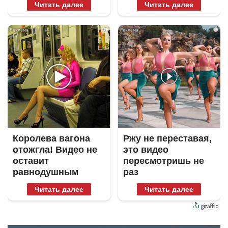
Читать далее
Читать далее
i
i
Королева вагона
Ржу не переставая,
отожгла! Видео не
это видео
оставит
пересмотришь не
равнодушным
раз
Читать далее
Читать далее