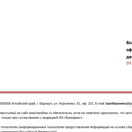
Вл
оф
де
09
.
656056
Алтайский край, г. Барнаул
,
ул. Короленко, 51, оф. 101
. E-mail:
bankfaxnews@ya
ерссылка) на сайт www.bankfax.ru обязательна, если не заявлено однозначно, что ав
 только при согласовании с редакцией ИА «Банкфакс».
ехнологии (информационные технологии предоставления информации на основе сбора
 территории Российской Федерации)".