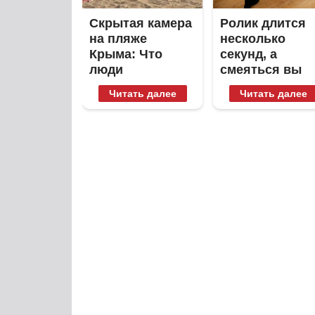
Скрытая камера
Ролик длится
на пляже
несколько
Крыма: Что
секунд, а
люди
смеяться вы
вытворяют,
будете долго
Читать далее
Читать далее
когда их не
видят...