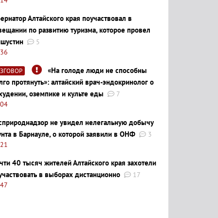
бернатор Алтайского края поучаствовал в
вещании по развитию туризма, которое провел
шустин
5
:36
«На голоде люди не способны
АЗГОВОР
лго протянуть»: алтайский врач-эндокринолог о
худении, оземпике и культе еды
7
:04
сприроднадзор не увидел нелегальную добычу
унта в Барнауле, о которой заявили в ОНФ
3
:21
чти 40 тысяч жителей Алтайского края захотели
участвовать в выборах дистанционно
17
:47