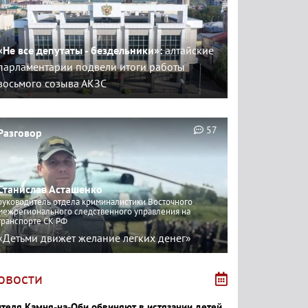
«Не все депутаты - бездельники»:
алтайские
парламентарии подвели итоги работы
восьмого созыва АКЗС
57
Разговор
Станислав Асташенко
руководитель отдела криминалистики Восточного
межрегионального следственного управления на
транспорте СК РФ
«Детьми движет желание легких денег»
овости
теля Камня-на-Оби обвиняют в истязании детей