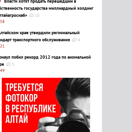
Власти хотят продать перешедший в
бственность государства миллиардный холдинг
лтайагроснаб»
10
:58
Алтайском крае утвердили региональный
андарт транспортного обслуживания
4
:21
рнаул побил рекорд 2012 года по аномальной
ре
3
:49