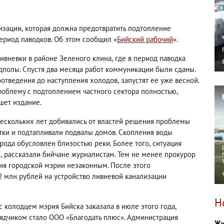
изации
,
которая должна предотвратить подтопление
период паводков. Об этом сообщил «
Бийский рабочий
».
ливневки в районе Зеленого клина
,
где в период паводка
дполы. Спустя два месяца работ коммуникации были сданы.
оотведения до наступления холодов
,
запустят ее уже весной.
роблему с подтоплением частного сектора полностью
,
шет издание.
нескольких лет добивались от властей решения проблемы
тки и подтапливали подвалы домов. Скопления воды
орода обусловлен близостью реки. Более того
,
ситуация
ы
,
рассказали бийчане журналистам. Тем не менее прокурор
вия городской мэрии незаконным. После этого
 млн рублей на устройство ливневой канализации
Н
с колодцем мэрия Бийска заказала в июле этого года
,
рядчиком стало ООО «Благодать плюс». Администрация
Жи