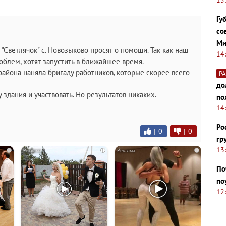
Гу
со
Ми
"Светлячок" с. Новозыково просят о помощи. Так как наш
14
роблем, хотят запустить в ближайшее время.
айона наняла бригаду работников, которые скорее всего
Р
до
здания и участвовать. Но результатов никаких.
по
14
Ро
|
0
|
0
гр
13
i
i
i
По
по
12