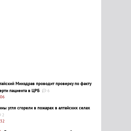
тайский Минздрав проводит проверку по факту
ерти пациента в ЦРБ
6
:06
нны угля сгорели в пожарах в алтайских селах
2
:32