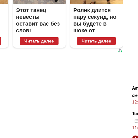
Этот танец
Ролик длится
невесты
пару секунд, но
оставит вас без
вы будете в
слов!
шоке от
Пересмотрела
увиденного
Читать далее
Читать далее
10 раз
Ал
см
12
То
11