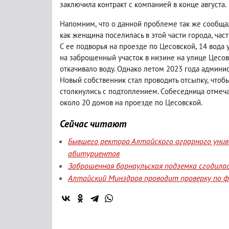
заключила контракт с компанией в конце августа.
Напомним
,
что о данной проблеме так же сообща
как женщина поселилась в этой части города
,
час
С ее подворья на проезде по Цесовской
,
14 вода 
на заброшенный участок в низине на улице Цесо
откачивало воду. Однако летом 2023 года админи
Новый собственник стал проводить отсыпку
,
чтобы
столкнулись с подтоплением. Собеседница отмеч
около 20 домов на проезде по Цесовской.
Сейчас читают
Бывшего ректора Алтайского аграрного уни
абитуриентов
Заброшенная барнаульская подземка сгодила
Алтайский Минздрав проводит проверку по 