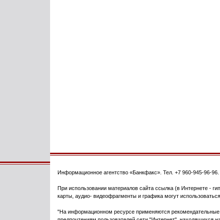
Информационное агентство
«Банкфакс»
. Тел.
+7 960-945-96-96
При использовании материалов сайта ссылка (в Интернете - гип
карты, аудио- видеофрагменты и графика могут использоваться
"На информационном ресурсе применяются рекомендательные т
предпочтениям пользователей сети "Интернет", находящихся на