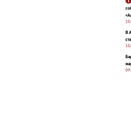
со
«А
10
В 
ст
10
Ба
жа
09