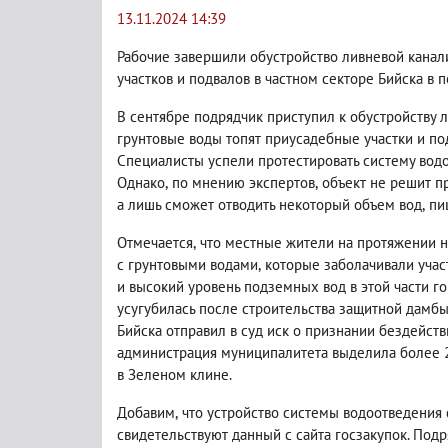
13.11.2024 14:39
Рабочие завершили обустройство ливневой канал
участков и подвалов в частном секторе Бийска в 
В сентябре подрядчик приступил к обустройству 
грунтовые воды топят приусадебные участки и по
Специалисты успели протестировать систему вод
Однако
,
по мнению экспертов
,
объект не решит п
а лишь сможет отводить некоторый объем вод
,
пи
Отмечается
,
что местные жители на протяжении 
с грунтовыми водами
,
которые заболачивали учас
и высокий уровень подземных вод в этой части г
усугубилась после строительства защитной дамб
Бийска отправил в суд иск о признании бездейст
администрация муниципалитета выделила более 2
в Зеленом клине.
Добавим
,
что устройство системы водоотведения 
свидетельствуют данный с сайта госзакупок. Под