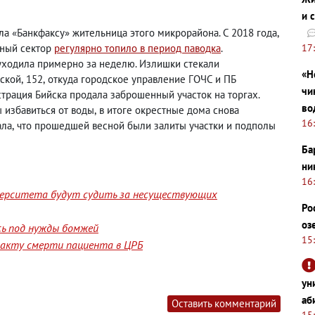
и 
ла «Банкфаксу» жительница этого микрорайона. С 2018 года
,
17
тный сектор
регулярно топило в период паводка
.
уходила примерно за неделю. Излишки стекали
«Н
вской
,
152
,
откуда городское управление ГОЧС и ПБ
чи
страция Бийска продала заброшенный участок на торгах.
во
 избавиться от воды
,
в итоге окрестные дома снова
16
ала
,
что прошедшей весной были залиты участки и подполы
Ба
ни
16
верситета будут судить за несуществующих
Ро
оз
сь под нужды бомжей
15
факту смерти пациента в ЦРБ
ун
аб
Оставить комментарий
15