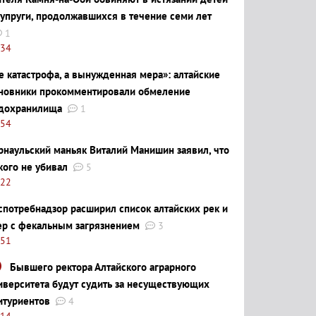
супруги, продолжавшихся в течение семи лет
1
:34
е катастрофа, а вынужденная мера»: алтайские
новники прокомментировали обмеление
дохранилища
1
:54
рнаульский маньяк Виталий Манишин заявил, что
кого не убивал
5
:22
спотребнадзор расширил список алтайских рек и
ер с фекальным загрязнением
3
:51
Бывшего ректора Алтайского аграрного
иверситета будут судить за несуществующих
итуриентов
4
:14