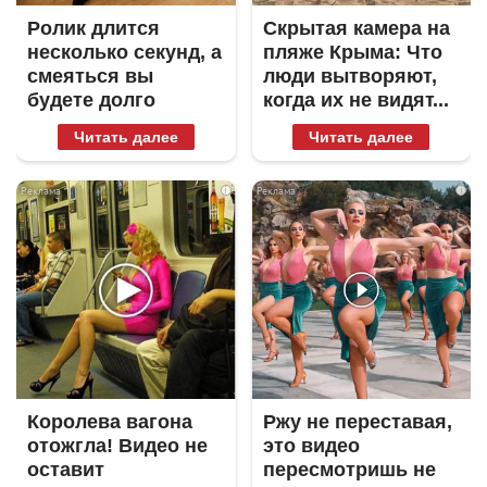
Ролик длится
Скрытая камера на
несколько секунд, а
пляже Крыма: Что
смеяться вы
люди вытворяют,
будете долго
когда их не видят...
Читать далее
Читать далее
i
i
Королева вагона
Ржу не переставая,
отожгла! Видео не
это видео
оставит
пересмотришь не