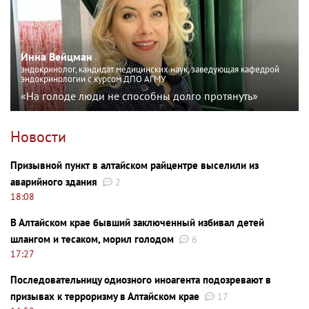
Инна Вейцман
эндокринолог, кандидат медицинских наук, заведующая кафедрой
эндокринологии с курсом ДПО АГМУ
«На голоде люди не способны долго протянуть»
Новости
Призывной пункт в алтайском райцентре выселили из
аварийного здания
2
18:08
В Алтайском крае бывший заключенный избивал детей
шлангом и тесаком, морил голодом
6
17:27
Последовательницу одиозного иноагента подозревают в
призывах к терроризму в Алтайском крае
17