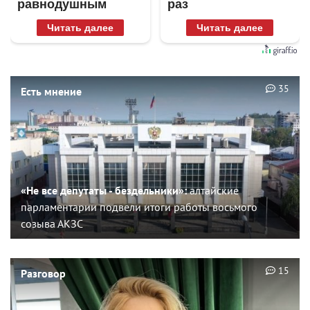
равнодушным
раз
Читать далее
Читать далее
35
Есть мнение
«Не все депутаты - бездельники»:
алтайские
парламентарии подвели итоги работы восьмого
созыва АКЗС
15
Разговор