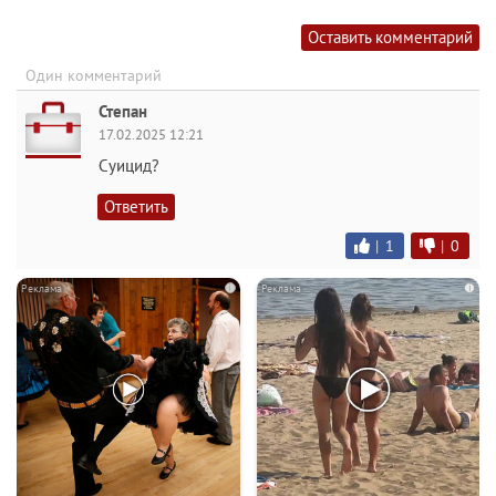
Оставить комментарий
Один комментарий
Степан
17.02.2025 12:21
Суицид?
Ответить
|
1
|
0
i
i