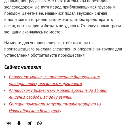
данным
,
пострадавшая местная жительница переходила
железнодорожные пути перед приближающимся грузовым
поездом. Заметив ее
,
машинист подал звуковой сигнал
и попытался экстренно затормозить
,
чтобы предотвратить
наезд
,
но трагедии избежать не удалось. От полученных травм
женщина скончалась на месте.
На место для установления всех обстоятельств
произошедшего выехала следственно-оперативная группа для
установления обстоятельств происшествия.
Сейчас читают
Сливочное масло, изготовленное барнаульским
предприятием, оказалось маргарином
Алтайскому бизнесмену может грозить до 15 лет
лишения свободы за дачу взятки
Санкции помешали запустить авиамаршрут из
Новосибирска в Белокуриху