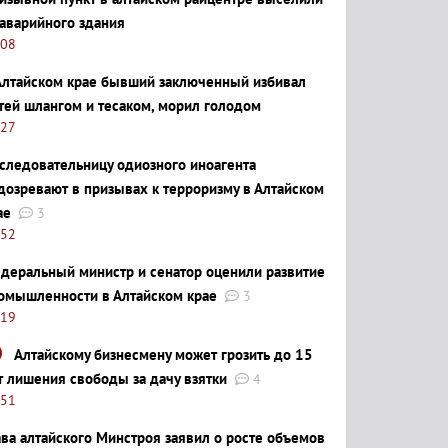
 аварийного здания
:08
Алтайском крае бывший заключенный избивал
тей шлангом и тесаком, морил голодом
:27
следовательницу одиозного иноагента
дозревают в призывах к терроризму в Алтайском
ае
3
:52
деральный министр и сенатор оценили развитие
омышленности в Алтайском крае
3
:19
Алтайскому бизнесмену может грозить до 15
т лишения свободы за дачу взятки
4
:51
ава алтайского Минстроя заявил о росте объемов