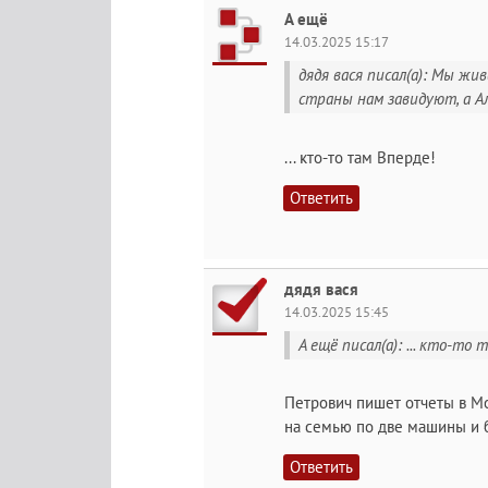
А ещё
14.03.2025 15:17
дядя вася писал(а): Мы жи
страны нам завидуют, а Ал
... кто-то там Вперде!
Ответить
дядя вася
14.03.2025 15:45
А ещё писал(а): ... кто-то 
Петрович пишет отчеты в Мо
на семью по две машины и 
Ответить