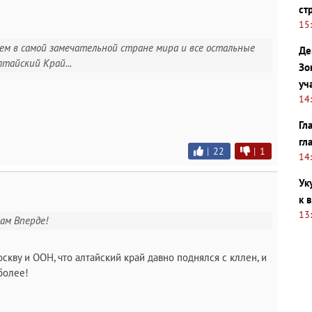
ст
15
вем в самой замечательной стране мира и все остальные
Де
тайский Край...
Зо
уч
14
Гл
гл
|
22
|
1
14
Ук
к 
13
там Вперде!
скву и ООН, что алтайский край давно поднялся с кллен, и
более!