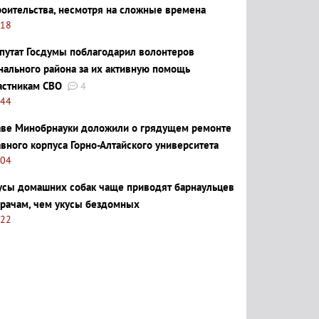
роительства, несмотря на сложные времена
:18
путат Госдумы поблагодарил волонтеров
нального района за их активную помощь
астникам СВО
4
:44
аве Минобрнауки доложили о грядущем ремонте
авного корпуса Горно-Алтайского университета
:04
усы домашних собак чаще приводят барнаульцев
врачам, чем укусы бездомных
:22