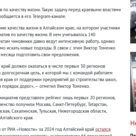
в по качеству жизни. Такую задачу перед краевыми властями
ообщается в его Telegram-канале.
нию качества жизни в Алтайском крае
,
на котором участники
атив по качеству жизни. В нем учитывалось 140
ектам чиновники давно ведут интенсивную работу
,
однако
о искать новые подходы. В связи с этим Виктор Томенко
 месяца подготовить свои предложения.
 край должен оказаться в числе первых 30 регионов
и долгосрочная цель
,
к которой мы с командой работаем
ия края от поддержки предприятий до строительства школ
,
 порядок дорог», — отметил Виктор Томенко.
инициатив
представлен рейтинг лишь первых 20 регионов
,
венство получили Москва
,
Санкт-Петербург
,
Татарстан
,
вская
,
Сахалинская
,
Тульская
,
Нижегородская области
,
Алтайского края.
Н
и от РИА
Новости
за 2024 год Алтайский край
остался
«
»
Пр
и ранжировании эксперты анализировали 66 показателей.