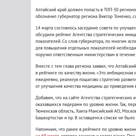
Алтайский край должен попасть в ТОП-30 регионо
обозначил губернатор региона Виктор Томенко
,
с
14 марта состоялось заседание совета по улучше
обсудили рейтинг Агентства стратегических иници
показателей. Со слов губернатора
,
по многим асп
для повышения отдельных показателей необходим
поручил ответственным министерствам в течение
Вместе с тем глава региона заявил
,
что Алтайский
в рейтинге по качеству жизни. «Это амбициозная 
ежедневно
,
реализуя пошагово стратегию развит
от улучшения качества медицины до приведения в
Добавим
,
что на сайте
Агентства стратегических 
оказавшихся лидерами по уровню жизни. Так
,
пер
Тюменская область
,
Ханта-Мансийский АО
,
Моско
Башкортостан и пр. В оставшемся списке не было 
Напомним
,
что ранее в рейтинге по уровню жизн
на 69 месте
, которое занимал и годом ранее. Пр