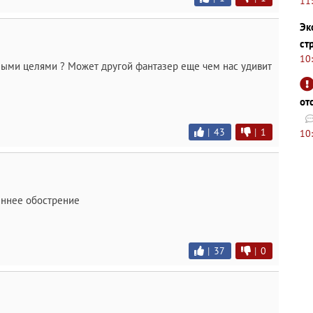
11
Эк
ст
10
ными целями ? Может другой фантазер еще чем нас удивит
от
|
43
|
1
10
еннее обострение
|
37
|
0