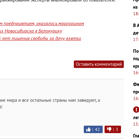
из
18
им предприятием, оказалось маргарином
В 
з Новосибирска в Белокуриху
де
 лет лишения свободы за дачу взятки
17
По
по
Оставить комментарий
кр
16
Фе
пр
16
не мира и все остальные страны нам завидуют, а
й!
ле
15
|
42
|
3
Гл