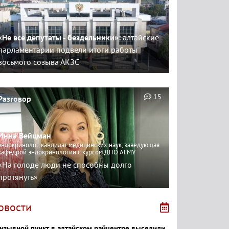
«Не все депутаты - бездельники»:
алтайские
парламентарии подвели итоги работы
восьмого созыва АКЗС
15
Разговор
Инна Вейцман
эндокринолог, кандидат медицинских наук, заведующая
кафедрой эндокринологии с курсом ДПО АГМУ
«На голоде люди не способны долго
протянуть»
овости
изывной пункт в алтайском райцентре выселили