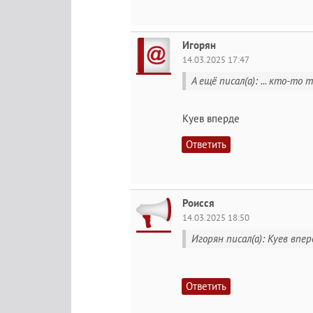
Игорян
14.03.2025 17:47
А ещё писал(а): ... кто-то 
Куев вперде
Ответить
Роисся
14.03.2025 18:50
Игорян писал(а): Куев впер
Ответить