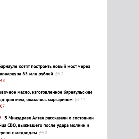
Барнауле хотят построить новый мост через
воварку за 65 млн рублей
2
:48
ивочное масло, изготовленное барнаульским
едприятием, оказалось маргарином
12
:07
В Минздраве Алтая рассказали о состоянии
йца СВО, выжившего после удара молнии и
тречи с медведем
8