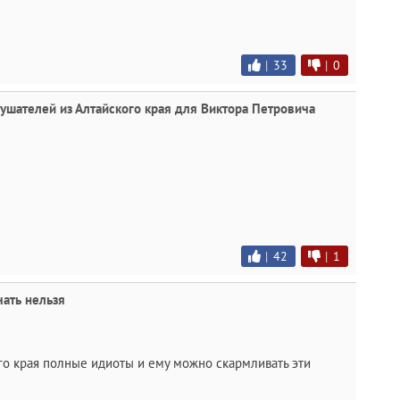
|
33
|
0
ушателей из Алтайского края для Виктора Петровича
|
42
|
1
чать нельзя
го края полные идиоты и ему можно скармливать эти