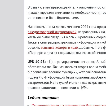
В связи с этим правоохранители напомнили об от
и акцентировали внимание на необходимости пр
источников и быть бдительными.
Напомним
,
что за девять месяцев 2024 года про
с недостоверной информацией
, направленных на
частыми были сведения о заминированных социа
Также в сети распространялась информация о як
оружия
,
вспышке холеры в крае
. Добавим
,
что в 
«Пионер» и других социально значимых объектов
UPD 10:28:
в Центре управления регионом Алтай
обстоятельства. Так называемая вторая волна фе
о пропавших военнослужащих
», которая основана
подачей
». «
Информация была искажена зарубежн
экстремистов. На текущий момент над вскрывши
правоохранители
», — пояснили в ЦУРе.
Сейчас читают
Сливочное масло, изготовленное барнаульск