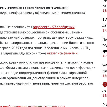
из
ветственности за противоправные действия
18
оверять информацию у официальных и ведомственных
В 
де
фильные специалисты
опровергли
97 сообщений
17
 дестабилизацию общественной обстановки. Самыми
льно важных объектах
,
торговых центрах
,
госучреждениях.
По
обы запланированных терактах
,
применении биологического
по
феврале 2025 года появились сведения
о минировании ТЦ
кр
 в Барнауле. Однако они тоже
оказались фейками
.
16
ского края уточнили
,
что правоохранители выяснили новые
Фе
йков
«
была связана с попытками размещения дезинформации
пр
 на «
череде подтвержденных фактов с адаптированной
16
ыми организациями
,
действующими в рамках интересов
мися провокациями и вновь выявленными фактами работают
ле
15
Гл
им предприятием, оказалось маргарином