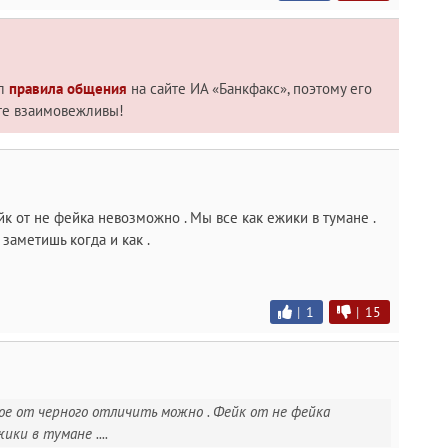
ил
правила общения
на сайте ИА «Банкфакс», поэтому его
те взаимовежливы!
к от не фейка невозможно . Мы все как ежики в тумане .
 заметишь когда и как .
|
1
|
15
лое от черного отличить можно . Фейк от не фейка
ики в тумане ....