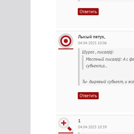
Ответить
Лысый петух,
04.04.2025 10:06
Шурег , писал(а):
Местный писал(а): А с ф
субъект,а...
Ты- дырявый субъект, и все
Ответить
1
04.04.2025 10:39