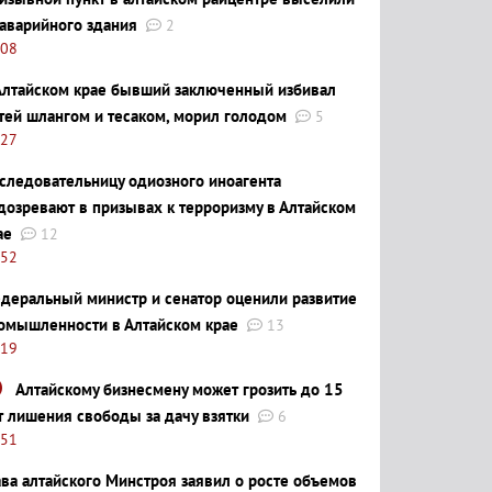
 аварийного здания
2
:08
Алтайском крае бывший заключенный избивал
тей шлангом и тесаком, морил голодом
5
:27
следовательницу одиозного иноагента
дозревают в призывах к терроризму в Алтайском
ае
12
:52
деральный министр и сенатор оценили развитие
омышленности в Алтайском крае
13
:19
Алтайскому бизнесмену может грозить до 15
т лишения свободы за дачу взятки
6
:51
ава алтайского Минстроя заявил о росте объемов