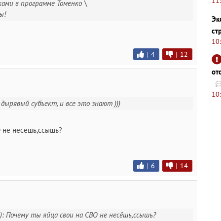
11
ками в программе Томенко \
ы!
Эк
ст
10
|
4
|
12
от
10
 дырявый субъект, и все это знают )))
О не несёшь,ccышь?
|
6
|
14
а): Почему ты яйца свои на СВО не несёшь,ccышь?