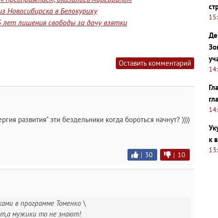
ст
з Новосибирска в Белокуриху
15
 лет лишения свободы за дачу взятки
Де
Зо
уч
Оставить комментарий
14
Гл
гл
14
гия развития" эти бездельники когда бороться начнут? ))))
Ук
к 
13
|
30
|
10
ками в программе Томенко \
т,а мужики то не знают!