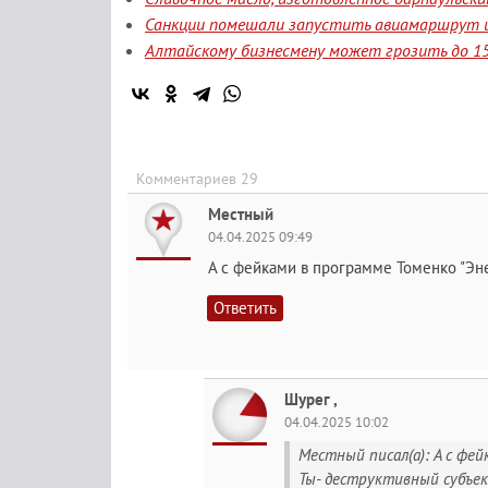
Санкции помешали запустить авиамаршрут и
Алтайскому бизнесмену может грозить до 15
Комментариев 29
Местный
04.04.2025 09:49
А с фейками в программе Томенко "Энер
Ответить
Шурег ,
04.04.2025 10:02
Местный писал(а): А с фей
Ты- деструктивный субъек