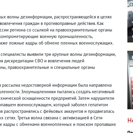
пных волны дезинформации
,
распространяющейся в целях
вовлечения граждан в противоправные действия.
Как
ссии региона со ссылкой на правоохранительные органы
компрометирующие военную промышленность
,
акже ложные кадры об обмене пленных военнослужащих.
ая специалисты выявили три крупные волны дезинформации
,
ля дискредитации СВО и вовлечения людей
аны
,
правоохранительные и специальные органы
я рассылка недостоверной информации была направлена
ленности. Злоумышленники пытались создать негативный
ехнической оснащенности предприятий.
Затем нарушители
ропавшем военнослужащем
,
который заболел гепатитом
я распространялись с фейковых аккаунтов и продвигалась
х сетях.
Третья волна связана с активизацией в Сети
Н
х кадры с обменами военнопленных и поиском пропавших
Пр