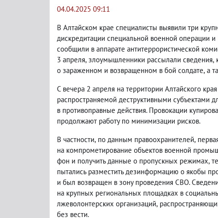
04.04.2025 09:11
В Алтайском крае специалисты выявили три кру
дискредитации специальной военной операции и 
сообщили в аппарате антитеррористической коми
3 апреля
,
злоумышленники рассылали сведения
,
о зараженном и возвращенном в бой солдате
,
а т
С вечера 2 апреля на территории Алтайского кр
распространяемой деструктивными субъектами д
в противоправные действия. Провокации купиров
продолжают работу по минимизации рисков.
В частности
,
по данным правоохранителей
,
перва
на компрометирование объектов военной промыш
фон и получить данные о пропускных режимах
,
т
пытались разместить дезинформацию о якобы п
и был возвращен в зону проведения СВО. Сведени
на крупных региональных площадках в социальны
лжеволонтерских организаций
,
распространяющи
без вести.