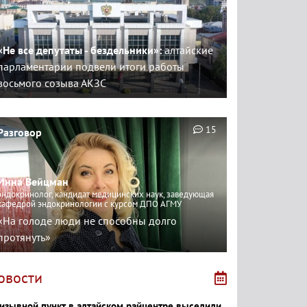
«Не все депутаты - бездельники»:
алтайские
парламентарии подвели итоги работы
восьмого созыва АКЗС
15
Разговор
Инна Вейцман
эндокринолог, кандидат медицинских наук, заведующая
кафедрой эндокринологии с курсом ДПО АГМУ
«На голоде люди не способны долго
протянуть»
овости
изывной пункт в алтайском райцентре выселили