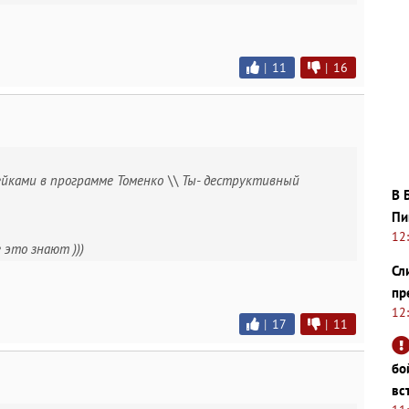
|
11
|
16
ейками в программе Томенко \\ Ты- деструктивный
В 
Пи
12
 это знают )))
Сл
пр
12
|
17
|
11
бо
вс