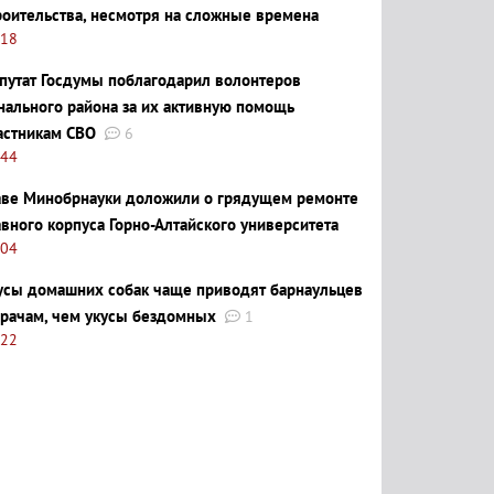
роительства, несмотря на сложные времена
:18
путат Госдумы поблагодарил волонтеров
нального района за их активную помощь
астникам СВО
6
:44
аве Минобрнауки доложили о грядущем ремонте
авного корпуса Горно-Алтайского университета
:04
усы домашних собак чаще приводят барнаульцев
врачам, чем укусы бездомных
1
:22