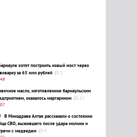
Барнауле хотят построить новый мост через
воварку за 65 млн рублей
2
:48
ивочное масло, изготовленное барнаульским
едприятием, оказалось маргарином
22
:07
В Минздраве Алтая рассказали о состоянии
йца СВО, выжившего после удара молнии и
тречи с медведем
9