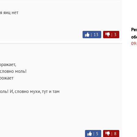
бя яиц нет
Ре
|
13
|
3
об
09
оражает,
 словно моль!
орожает
ль! И, словно мухи, тут и там
|
5
|
8