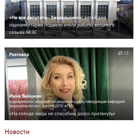
«Не все депутаты - бездельники»:
алтайские
парламентарии подвели итоги работы восьмого
созыва АКЗС
15
Разговор
Инна Вейцман
эндокринолог, кандидат медицинских наук, заведующая кафедрой
эндокринологии с курсом ДПО АГМУ
«На голоде люди не способны долго протянуть»
Новости