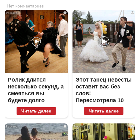
Нет комментариев
i
i
Ролик длится
Этот танец невесты
несколько секунд, а
оставит вас без
смеяться вы
слов!
будете долго
Пересмотрела 10
раз
Читать далее
Читать далее
i
i