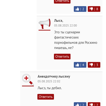
Ответить
|
2
|
8
Лысэ,
05.08.2025 22:00
Это ты сценарии
фантастических
пopнофильмов для Роскино
пишешь, не?
Ответить
|
4
|
3
Анекдотчику лысяну
05.08.2025 22:02
Лысэ, ты дeбил.
Ответить
|
2
|
2