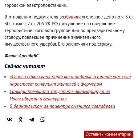
городской электроподстанции.
В отношении поджигателя
возбудили
уголовное дело по ч. 3 ст.
30, п. «а» ч. 2 ст. 205 УК РФ (покушение на совершение
террористического акта группой лиц по предварительному
сговору, повлекшее причинение значительного
имущественного ущерба). Его заключили под стражу.
Фото: АрендаБС
Сейчас читают
«Свиньи едят своих поросят и падаль»: в алтайском селе
нарастает конфликт жителей с фермером
Санкции помешали запустить авиамаршрут из
Новосибирска в Белокуриху
В барнаульском автоцентре сменился совладелец
Оставить комментарий