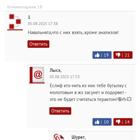
Комментариев 18
1
05.08.2025 17:38
Навальнята,что с них взять, кроме анализов!
Ответить
|
19
|
21
Лысэ,
05.08.2025 17:53
Еслиф кто-нить из них тебе бутылку с
молотовым в жэ засунет и подорвет -
это не будет считаться терактом!🤪🖕💥
Ответить
|
10
|
14
Шурег,