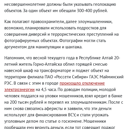
несовершеннолетние должны были указывать геолокацию
объектов. За один объект им обещали 300-400 рублей.
Как полагают правоохранители, далее злоумышленники,
возможно, планировали использовать подростков для
совершения диверсий и террористических преступлений на
фотографируемых объектах. Фотографии могли стать
аргументом для манипуляции и шантажа.
Напомним, что весной текущего года в Республике Алтай 20-
летний житель Горно-Алтайска облил горящей смесью
навесной шкаф на трансформаторе и поджег объект на
территории филиала ПАО «Россети Сибири» ГАЭС Майминский
РЭС. В связи с этим в городе
произошло отключение
электроэнергии
на 4,5 часа. По доводам полиции, молодой
человек поддался на уловки мошенников, взял кредит в банке
на 200 тысяч рублей и перевел их злоумышленникам. После с
ним снова связались аферисты и заявили, что эти деньги
используют для финансирования ВСУ, и стали угрожать
уголовным делом по статье о госизмене. Мошенники
пообещали ему вернуть деньги, если тот совершит поджог