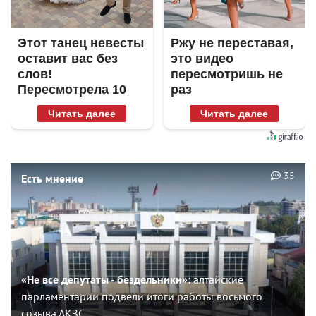
Этот танец невесты
Ржу не переставая,
оставит вас без
это видео
слов!
пересмотришь не
Пересмотрела 10
раз
раз
Читать далее
Читать далее
35
Есть мнение
«Не все депутаты - бездельники»:
алтайские
парламентарии подвели итоги работы восьмого
созыва АКЗС