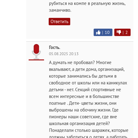
рубиться на компе в реальную жизнь,
заманчиво.
Ответить
|
10
|
2
Гость.
05.08.2025 20:13
А думать не пробовал? Многие
вкалывают, а дети дома, организаций,
которые занимались бы детьми в
свободное от школы или на каникулах
детьми - нет. Секций спортивные не
всем интересные и в большинстве
поатные . Дети- цветы жизни, они
выброшены на обочину жизни. Где
пионеры наши советские, где вне
школьная организация детей?
Понаделали столько шаражек, которые
должны заботиться о детях, а работать,