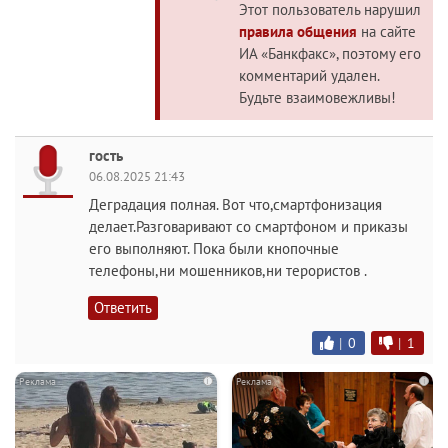
Этот пользователь нарушил
правила общения
на сайте
ИА «Банкфакс», поэтому его
комментарий удален.
Будьте взаимовежливы!
гость
06.08.2025 21:43
Деградация полная. Вот что,смартфонизация
делает.Разговаривают со смартфоном и приказы
его выполняют. Пока были кнопочные
телефоны,ни мошенников,ни терористов .
Ответить
|
0
|
1
i
i