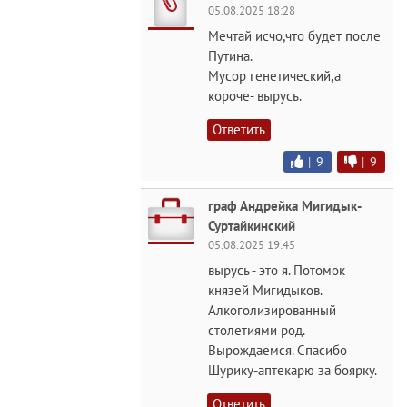
05.08.2025 18:28
Мечтай исчо,что будет после
Путина.
Мусор генетический,а
короче- вырусь.
Ответить
|
9
|
9
граф Андрейка Мигидык-
Суртайкинский
05.08.2025 19:45
вырусь - это я. Потомок
князей Мигидыков.
Алкоголизированный
столетиями род.
Вырождаемся. Спасибо
Шурику-аптекарю за боярку.
Ответить