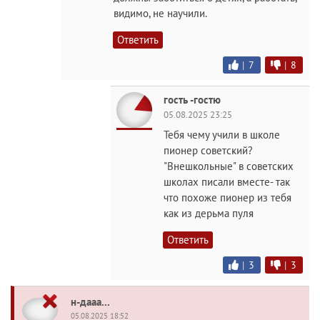
видимо, не научили.
Ответить
|
7
|
8
гость -гостю
05.08.2025 23:25
Тебя чему учили в школе
пионер советский?
"Внешкольные" в советских
школах писали вместе- так
что похоже пионер из тебя
как из дерьма пуля
Ответить
|
3
|
3
н-дааа...
05.08.2025 18:52