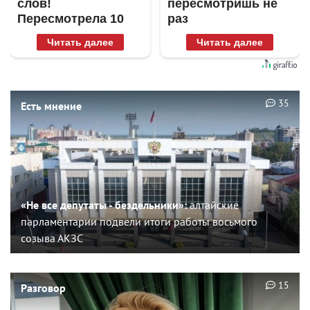
слов!
пересмотришь не
Пересмотрела 10
раз
раз
Читать далее
Читать далее
35
Есть мнение
«Не все депутаты - бездельники»:
алтайские
парламентарии подвели итоги работы восьмого
созыва АКЗС
15
Разговор