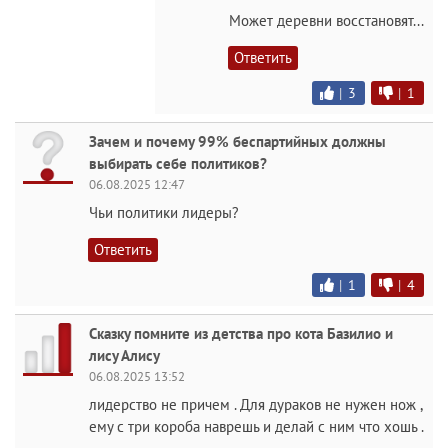
Может деревни восстановят...
Ответить
|
3
|
1
Зачем и почему 99% беспартийных должны
выбирать себе политиков?
06.08.2025 12:47
Чьи политики лидеры?
Ответить
|
1
|
4
Сказку помните из детства про кота Базилио и
лису Алису
06.08.2025 13:52
лидерство не причем . Для дураков не нужен нож ,
ему с три короба наврешь и делай с ним что хошь .