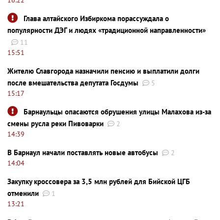
Глава алтайского Избиркома порассуждала о
популярности ДЭГ и людях «традиционной направленности»
11
15:51
Жителю Славгорода назначили пенсию и выплатили долги
после вмешательства депутата Госдумы
5
15:17
Барнаульцы опасаются обрушения улицы Малахова из-за
смены русла реки Пивоварки
2
14:39
В Барнаул начали поставлять новые автобусы
2
14:04
Закупку кроссовера за 3,5 млн рублей для Бийской ЦГБ
отменили
1
13:21