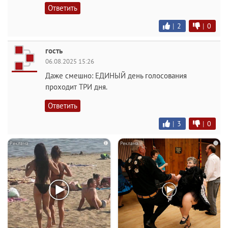
Ответить
|
2
|
0
гость
06.08.2025 15:26
Даже смешно: ЕДИНЫЙ день голосования
проходит ТРИ дня.
Ответить
|
3
|
0
i
i