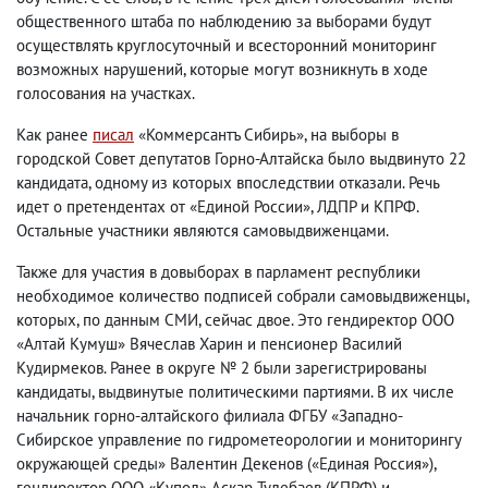
общественного штаба по наблюдению за выборами будут
осуществлять круглосуточный и всесторонний мониторинг
возможных нарушений, которые могут возникнуть в ходе
голосования на участках.
Как ранее
писал
«Коммерсантъ Сибирь», на выборы в
городской Совет депутатов Горно-Алтайска было выдвинуто 22
кандидата, одному из которых впоследствии отказали. Речь
идет о претендентах от «Единой России», ЛДПР и КПРФ.
Остальные участники являются самовыдвиженцами.
Также для участия в довыборах в парламент республики
необходимое количество подписей собрали самовыдвиженцы,
которых, по данным СМИ, сейчас двое. Это гендиректор ООО
«Алтай Кумуш» Вячеслав Харин и пенсионер Василий
Кудирмеков. Ранее в округе № 2 были зарегистрированы
кандидаты, выдвинутые политическими партиями. В их числе
начальник горно-алтайского филиала ФГБУ «Западно-
Сибирское управление по гидрометеорологии и мониторингу
окружающей среды» Валентин Декенов («Единая Россия»),
гендиректор ООО «Купол» Аскар Тулебаев (КПРФ) и