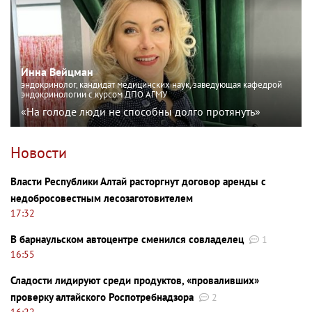
Инна Вейцман
эндокринолог, кандидат медицинских наук, заведующая кафедрой
эндокринологии с курсом ДПО АГМУ
«На голоде люди не способны долго протянуть»
Новости
Власти Республики Алтай расторгнут договор аренды с
недобросовестным лесозаготовителем
17:32
В барнаульском автоцентре сменился совладелец
1
16:55
Сладости лидируют среди продуктов, «проваливших»
проверку алтайского Роспотребнадзора
2
16:22