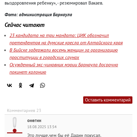
выздоровления ребенку», - резюмировал Вакаев.
Фото: администрация Барнаула
Сейчас читают
23 кандидата на три мандата: ЦИК обозначил
претендентов на думские кресла от Алтайского края
В Бийске задержали восемь женщин за организацию
проституции в городских саунах
Осужденный экс-чиновник мэрии Барнаула досрочно
покинет колонию
Оставить комментарий
Комментариев 23
онегин
18.08.2025 13:54
Это лучше,чем бы её Дадин покусал.