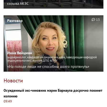
созыва АКЗС
13
Разговор
Инна Вейцман
эндокринолог, кандидат медицинских наук, заведующая кафедрой
эндокринологии с курсом ДПО АГМУ
«На голоде люди не способны долго протянуть»
Новости
Осужденный экс-чиновник мэрии Барнаула досрочно покинет
колонию
09:49