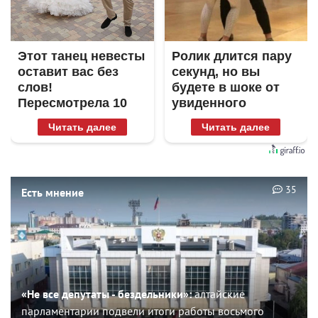
Этот танец невесты
Ролик длится пару
оставит вас без
секунд, но вы
слов!
будете в шоке от
Пересмотрела 10
увиденного
раз
Читать далее
Читать далее
35
Есть мнение
«Не все депутаты - бездельники»:
алтайские
парламентарии подвели итоги работы восьмого