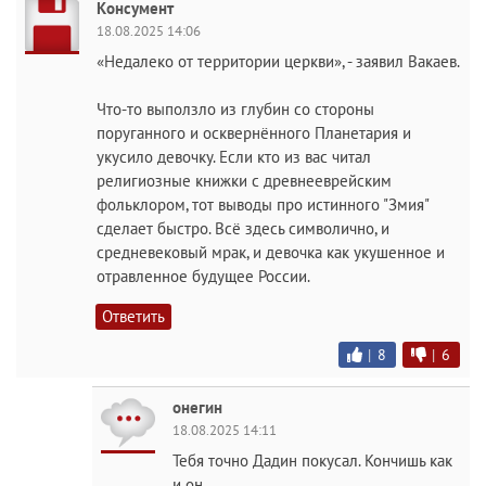
Консумент
18.08.2025 14:06
«Недалеко от территории церкви», - заявил Вакаев.
Что-то выползло из глубин со стороны
поруганного и осквернённого Планетария и
укусило девочку. Если кто из вас читал
религиозные книжки с древнееврейским
фольклором, тот выводы про истинного "Змия"
сделает быстро. Всё здесь символично, и
средневековый мрак, и девочка как укушенное и
отравленное будущее России.
Ответить
|
8
|
6
онегин
18.08.2025 14:11
Тебя точно Дадин покусал. Кончишь как
и он.