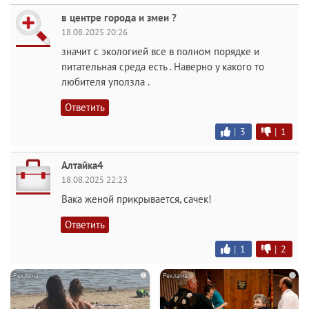
в центре города и змеи ?
18.08.2025 20:26
значит с экологией все в полном порядке и
питательная среда есть . Наверно у какого то
любителя уползла .
Ответить
|
3
|
1
Алтайка4
18.08.2025 22:23
Вака женой прикрывается, сачек!
Ответить
|
1
|
2
i
i