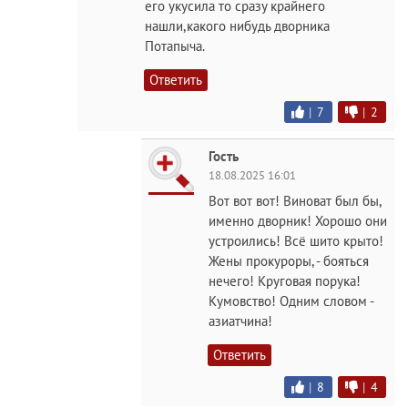
его укусила то сразу крайнего
нашли,какого нибудь дворника
Потапыча.
Ответить
|
7
|
2
Гость
18.08.2025 16:01
Вот вот вот! Виноват был бы,
именно дворник! Хорошо они
устроились! Всё шито крыто!
Жены прокуроры, - бояться
нечего! Круговая порука!
Кумовство! Одним словом -
азиатчина!
Ответить
|
8
|
4