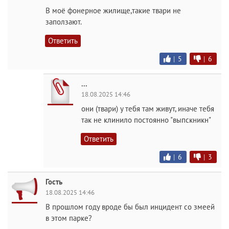
В моё фонерное жилище,такие твари не
заползают.
Ответить
|
5
|
6
...
18.08.2025 14:46
они (твари) у тебя там живут, иначе тебя
так не клинило постоянно "выпскникн"
Ответить
|
6
|
3
Гость
18.08.2025 14:46
В прошлом году вроде бы был инцидент со змеей
в этом парке?