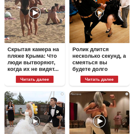
Скрытая камера на
Ролик длится
пляже Крыма: Что
несколько секунд, а
люди вытворяют,
смеяться вы
когда их не видят...
будете долго
Читать далее
Читать далее
i
i