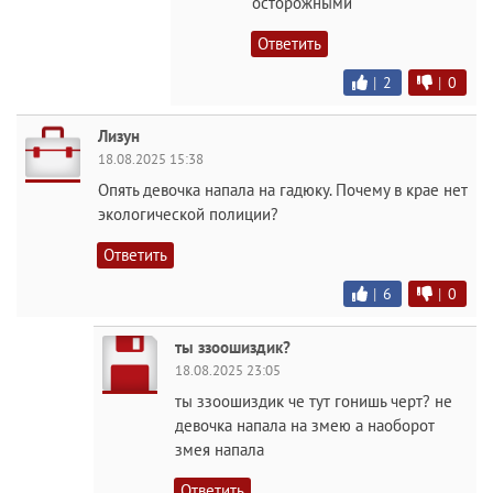
осторожными
Ответить
|
2
|
0
Лизун
18.08.2025 15:38
Опять девочка напала на гадюку. Почему в крае нет
экологической полиции?
Ответить
|
6
|
0
ты ззоошиздик?
18.08.2025 23:05
ты ззоошиздик че тут гонишь черт? не
девочка напала на змею а наоборот
змея напала
Ответить