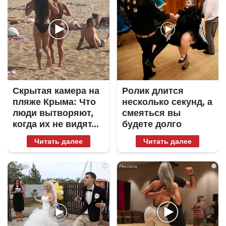
Скрытая камера на
Ролик длится
пляже Крыма: Что
несколько секунд, а
люди вытворяют,
смеяться вы
когда их не видят...
будете долго
Читать далее
Читать далее
i
i