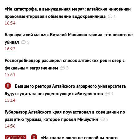
«Не катастрофа, а вынужденная мера»: алтайские чиновники
прокомментировали обмеление водохранилища
1
16:54
Барнаульский маньяк Виталий Манишин заявил, что никого не
убивал
5
16:22
Роспотребнадзор расширил список алтайских рек и озер с
фекальным загрязнением
3
15:51
Бывшего ректора Алтайского аграрного университета
будут судить за несуществующих абитуриентов
4
15:14
Губернатор Алтайского края поучаствовал в совещании по
развитию туризма, которое провел Мишустин
5
14:36
«На голоде люди не способны долго
РАЗГОВОР