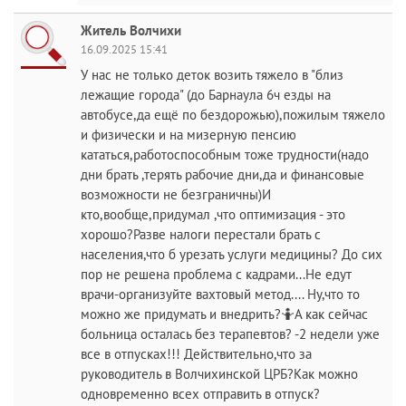
Житель Волчихи
16.09.2025 15:41
У нас не только деток возить тяжело в "близ
лежащие города" (до Барнаула 6ч езды на
автобусе,да ещё по бездорожью),пожилым тяжело
и физически и на мизерную пенсию
кататься,работоспособным тоже трудности(надо
дни брать ,терять рабочие дни,да и финансовые
возможности не безграничны)И
кто,вообще,придумал ,что оптимизация - это
хорошо?Разве налоги перестали брать с
населения,что б урезать услуги медицины? До сих
пор не решена проблема с кадрами...Не едут
врачи-организуйте вахтовый метод.... Ну,что то
можно же придумать и внедрить?🤷А как сейчас
больница осталась без терапевтов? -2 недели уже
все в отпусках!!! Действительно,что за
руководитель в Волчихинской ЦРБ?Как можно
одновременно всех отправить в отпуск?