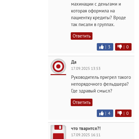
махинации с деньгами и
которая оформила на
пациентку кредиты? Вроде
так писали в группах.
Ответить
|
3
|
0
Да
17.09.2025 13:53
Руководитель пригрел такого
непорядочного фельдшера?
Где здравый смысл?
Ответить
|
4
|
0
что тварится?!
17.09.2025 16:11