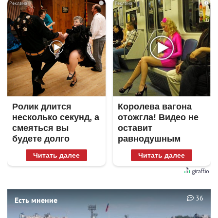
i
i
Ролик длится
Королева вагона
несколько секунд, а
отожгла! Видео не
смеяться вы
оставит
будете долго
равнодушным
Читать далее
Читать далее
36
Есть мнение