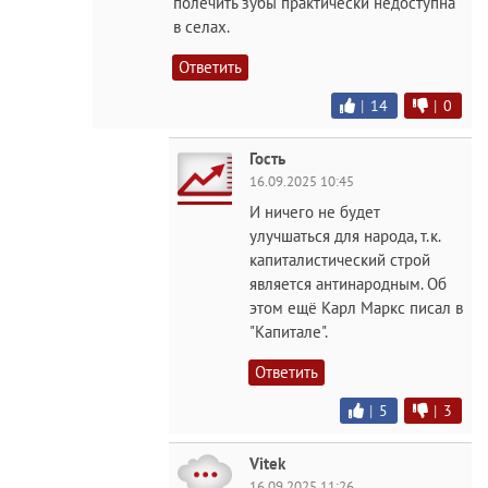
полечить зубы практически недоступна
в селах.
Ответить
|
14
|
0
Гость
16.09.2025 10:45
И ничего не будет
улучшаться для народа, т.к.
капиталистический строй
является антинародным. Об
этом ещё Карл Маркс писал в
"Капитале".
Ответить
|
5
|
3
Vitek
16.09.2025 11:26