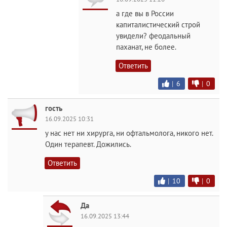
а где вы в России
капиталистический строй
увидели? феодальный
паханат, не более.
Ответить
|
6
|
0
гость
16.09.2025 10:31
у нас нет ни хирурга, ни офтальмолога, никого нет.
Один терапевт. Дожились.
Ответить
|
10
|
0
Да
16.09.2025 13:44