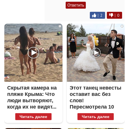
Ответить
|
2
|
0
i
i
Скрытая камера на
Этот танец невесты
пляже Крыма: Что
оставит вас без
люди вытворяют,
слов!
когда их не видят...
Пересмотрела 10
раз
Читать далее
Читать далее