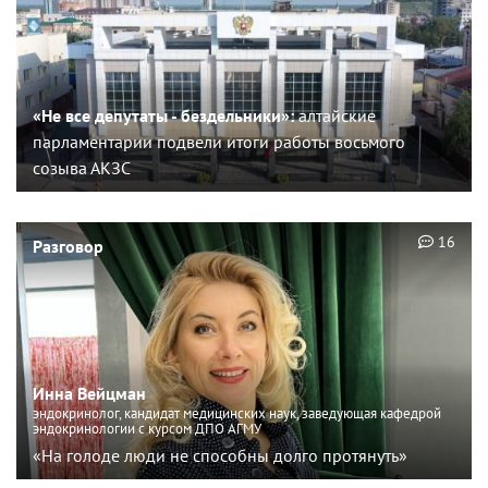
«Не все депутаты - бездельники»:
алтайские
парламентарии подвели итоги работы восьмого
созыва АКЗС
16
Разговор
Инна Вейцман
эндокринолог, кандидат медицинских наук, заведующая кафедрой
эндокринологии с курсом ДПО АГМУ
«На голоде люди не способны долго протянуть»