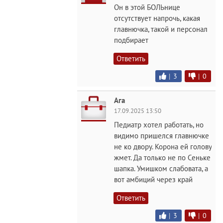
Он в этой БОЛЬнице
отсутствует напрочь, какая
главнючка, такой и персонал
подбирает
Ответить
|
3
|
0
Ага
17.09.2025 13:50
Педиатр хотел работать, но
видимо пришелся главнючке
не ко двору. Корона ей голову
жмет. Да только не по Сеньке
шапка. Умишком слабовата, а
вот амбиций через край
Ответить
|
3
|
0