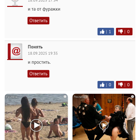
18.09.2025 17:34
и та от фуражки
Ответить
|
1
|
0
Понять
18.09.2025 19:35
и простить.
Ответить
|
0
|
0
i
i