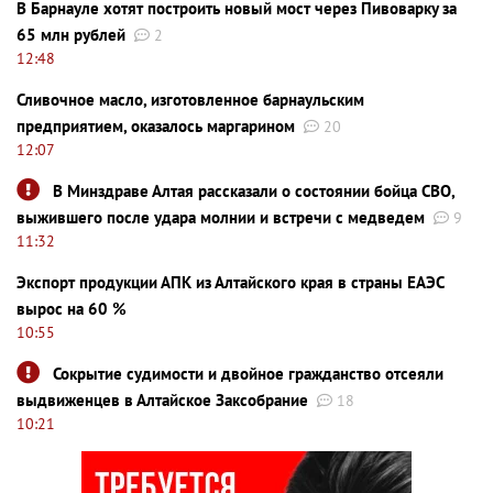
В Барнауле хотят построить новый мост через Пивоварку за
65 млн рублей
2
12:48
Сливочное масло, изготовленное барнаульским
предприятием, оказалось маргарином
20
12:07
В Минздраве Алтая рассказали о состоянии бойца СВО,
выжившего после удара молнии и встречи с медведем
9
11:32
Экспорт продукции АПК из Алтайского края в страны ЕАЭС
вырос на 60 %
10:55
Сокрытие судимости и двойное гражданство отсеяли
выдвиженцев в Алтайское Заксобрание
18
10:21