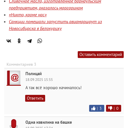
Сливочное масло, изготовленное барнаульским
предприятием, оказалось маргарином
«Никто, кроме нас»
Санкции помешали запустить авиамаршрут из
Новосибирска в Белокуриху
Оставить комментарий
Комментариев 3
Полицай
18.09.2025 15:55
А так всё хорошо начиналось!
Ответить
|
3
|
0
Одна извилина на башке