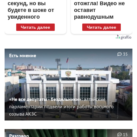
секунд, но вы
отожгла! Видео не
будете в шоке от
оставит
увиденного
равнодушным
Читать далее
Читать далее
35
Есть мнение
«Не все депутаты - бездельники»:
алтайские
парламентарии подвели итоги работы восьмого
созыва АКЗС
15
Разговор