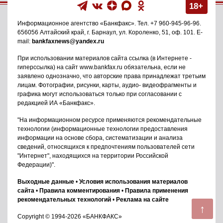
18+
Информационное агентство
«Банкфакс»
. Тел.
+7 960-945-96-96
.
656056
Алтайский край, г. Барнаул
,
ул. Короленко, 51, оф. 101
. E-
mail:
bankfaxnews@yandex.ru
При использовании материалов сайта ссылка (в Интернете -
гиперссылка) на сайт www.bankfax.ru обязательна, если не
заявлено однозначно, что авторские права принадлежат третьим
лицам. Фотографии, рисунки, карты, аудио- видеофрагменты и
графика могут использоваться только при согласовании с
редакцией ИА «Банкфакс».
"На информационном ресурсе применяются рекомендательные
технологии (информационные технологии предоставления
информации на основе сбора, систематизации и анализа
сведений, относящихся к предпочтениям пользователей сети
"Интернет", находящихся на территории Российской
Федерации)".
Выходные данные
•
Условия использования материалов
сайта
•
Правила комментирования
•
Правила применения
рекомендательных технологий
•
Реклама на сайте
↑
Copyright © 1994-2026 «БАНКФАКС»