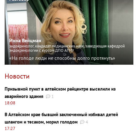
Инна Вейцман
эндокринолог, кандидат медицинских наук, заведующая кафедрой
эндокринологии с курсом ДПО АГМУ
«На голоде люди не способны долго протянуть»
Новости
Призывной пункт в алтайском райцентре выселили из
аварийного здания
1
18:08
В Алтайском крае бывший заключенный избивал детей
шлангом и тесаком, морил голодом
4
17:27