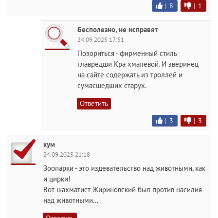
|
8
|
1
Бесполезно, не исправят
24.09.2025 17:51
Позориться - фирменный стиль
главредши Кра хмалевой. И зверинец
на сайте содержать из троллей и
сумасшедших старух.
Ответить
|
3
|
3
кум
24.09.2025 21:18
Зоопарки - это издевательство над животными, как
и цирки!
Вот шахматист Жириновский был против насилия
над животными...