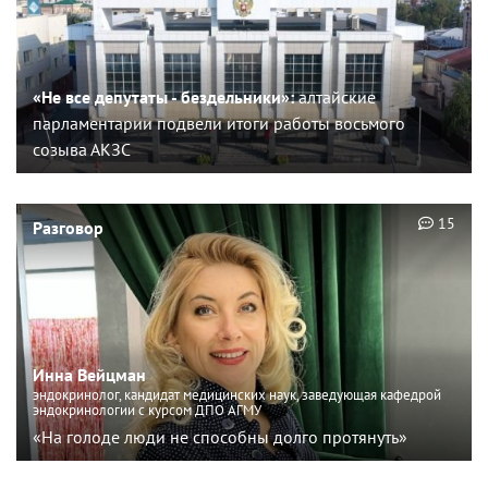
«Не все депутаты - бездельники»:
алтайские
парламентарии подвели итоги работы восьмого
созыва АКЗС
15
Разговор
Инна Вейцман
эндокринолог, кандидат медицинских наук, заведующая кафедрой
эндокринологии с курсом ДПО АГМУ
«На голоде люди не способны долго протянуть»