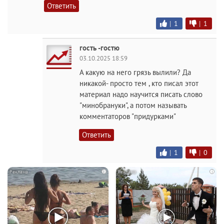
Ответить
|
1
|
1
гость -гостю
03.10.2025 18:59
А какую на него грязь вылили? Да
никакой- просто тем , кто писал этот
материал надо научится писать слово
"минобрануки", а потом называть
комментаторов "придурками"
Ответить
|
1
|
0
i
i