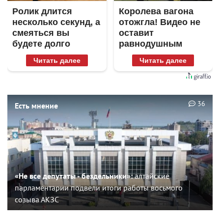
Ролик длится
Королева вагона
несколько секунд, а
отожгла! Видео не
смеяться вы
оставит
будете долго
равнодушным
Читать далее
Читать далее
36
Есть мнение
«Не все депутаты - бездельники»:
алтайские
парламентарии подвели итоги работы восьмого
созыва АКЗС