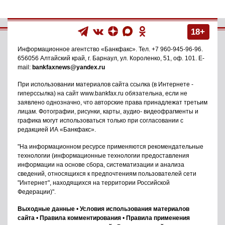
18+
Информационное агентство
«Банкфакс»
. Тел.
+7 960-945-96-96
.
656056
Алтайский край, г. Барнаул
,
ул. Короленко, 51, оф. 101
. E-
mail:
bankfaxnews@yandex.ru
При использовании материалов сайта ссылка (в Интернете -
гиперссылка) на сайт www.bankfax.ru обязательна, если не
заявлено однозначно, что авторские права принадлежат третьим
лицам. Фотографии, рисунки, карты, аудио- видеофрагменты и
графика могут использоваться только при согласовании с
редакцией ИА «Банкфакс».
"На информационном ресурсе применяются рекомендательные
технологии (информационные технологии предоставления
информации на основе сбора, систематизации и анализа
сведений, относящихся к предпочтениям пользователей сети
"Интернет", находящихся на территории Российской
Федерации)".
Выходные данные
•
Условия использования материалов
сайта
•
Правила комментирования
•
Правила применения