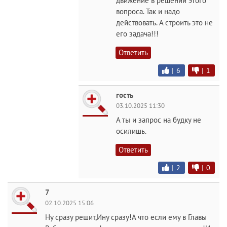
движение в решении этого
вопроса. Так и надо
действовать. А строить это не
его задача!!!
Ответить
|
6
|
1
гость
03.10.2025 11:30
А ты и запрос на будку не
осилишь.
Ответить
|
2
|
0
7
02.10.2025 15:06
Ну сразу решит,Ину сразу!А что если ему в Главы