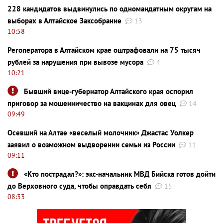
228 кандидатов выдвинулись по одномандатным округам на
выборах в Алтайское Заксобрание
13
10:58
Регоператора в Алтайском крае оштрафовали на 75 тысяч
рублей за нарушения при вывозе мусора
4
10:21
Бывший вице-губернатор Алтайского края оспорил
приговор за мошенничество на вакцинах для овец
14
09:49
Осевший на Алтае «веселый молочник» Джастас Уолкер
заявил о возможном выдворении семьи из России
11
09:11
«Кто пострадал?»: экс-начальник МВД Бийска готов дойти
до Верховного суда, чтобы оправдать себя
15
08:33