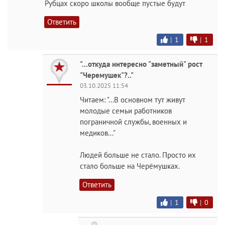
Рубцах скоро школы вообще пустые будут
Ответить
|
1
|
1
"...откуда интересно "заметный" рост
"Черемушек"?.."
03.10.2025 11:54
Читаем: "...В основном тут живут
молодые семьи работников
пограничной службы, военных и
медиков..."
Людей больше не стало. Просто их
стало больше на Черёмушках.
Ответить
|
1
|
0