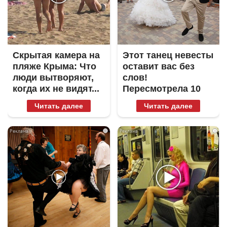
Скрытая камера на
Этот танец невесты
пляже Крыма: Что
оставит вас без
люди вытворяют,
слов!
когда их не видят...
Пересмотрела 10
раз
Читать далее
Читать далее
i
i