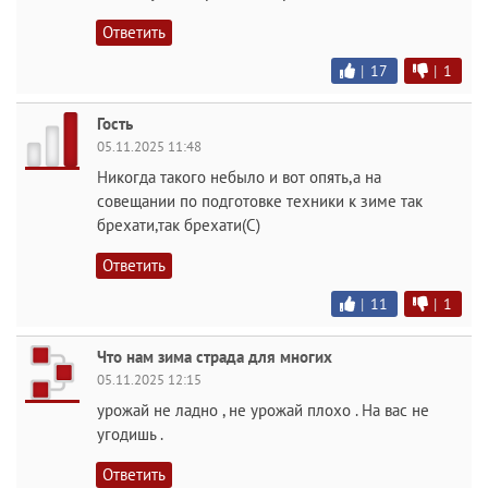
Ответить
|
17
|
1
Гость
05.11.2025 11:48
Никогда такого небыло и вот опять,а на
совещании по подготовке техники к зиме так
брехати,так брехати(С)
Ответить
|
11
|
1
Что нам зима страда для многих
05.11.2025 12:15
урожай не ладно , не урожай плохо . На вас не
угодишь .
Ответить