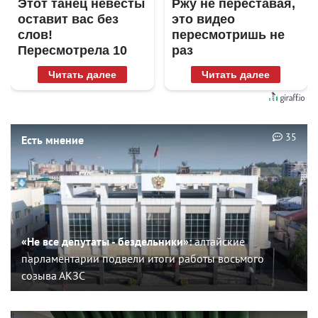
Этот танец невесты
Ржу не переставая,
оставит вас без
это видео
слов!
пересмотришь не
Пересмотрела 10
раз
раз
Читать далее
Читать далее
35
Есть мнение
«Не все депутаты - бездельники»:
алтайские
парламентарии подвели итоги работы восьмого
созыва АКЗС