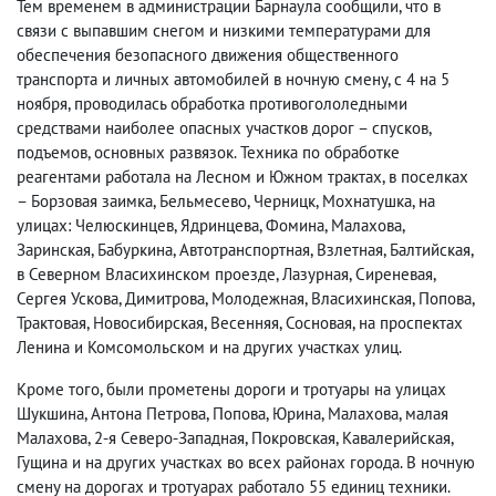
Тем временем в администрации Барнаула сообщили, что в
связи с выпавшим снегом и низкими температурами для
обеспечения безопасного движения общественного
транспорта и личных автомобилей в ночную смену, с 4 на 5
ноября, проводилась обработка противогололедными
средствами наиболее опасных участков дорог – спусков,
подъемов, основных развязок. Техника по обработке
реагентами работала на Лесном и Южном трактах, в поселках
– Борзовая заимка, Бельмесево, Черницк, Мохнатушка, на
улицах: Челюскинцев, Ядринцева, Фомина, Малахова,
Заринская, Бабуркина, Автотранспортная, Взлетная, Балтийская,
в Северном Власихинском проезде, Лазурная, Сиреневая,
Сергея Ускова, Димитрова, Молодежная, Власихинская, Попова,
Трактовая, Новосибирская, Весенняя, Сосновая, на проспектах
Ленина и Комсомольском и на других участках улиц.
Кроме того, были прометены дороги и тротуары на улицах
Шукшина, Антона Петрова, Попова, Юрина, Малахова, малая
Малахова, 2-я Северо-Западная, Покровская, Кавалерийская,
Гущина и на других участках во всех районах города. В ночную
смену на дорогах и тротуарах работало 55 единиц техники.