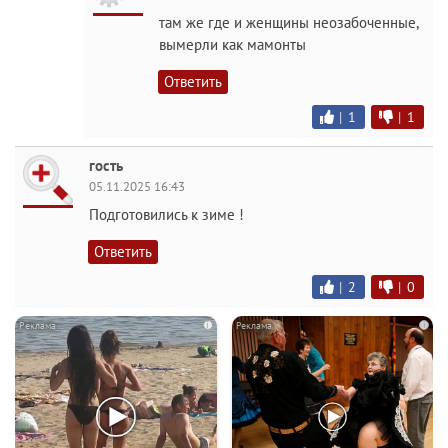
там же где и женщины неозабоченные,
вымерли как мамонты
Ответить
|
1
|
1
гость
05.11.2025 16:43
Подготовились к зиме !
Ответить
|
2
|
0
i
i