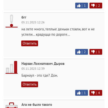
|
1
|
2
бгг
05.11.2025 12:26
на лете много, теплые деньки стояли, вот и не
успели... крадуцца по дороге...
Ответить
|
2
|
1
Нарзан Лохматович Дыров
05.11.2025 12:39
Барнаул - это где? Дон.
Ответить
|
1
|
4
Ага не было такого