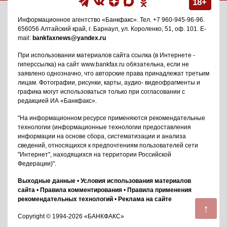
18+
Информационное агентство
«Банкфакс»
. Тел.
+7 960-945-96-96
.
656056
Алтайский край, г. Барнаул
,
ул. Короленко, 51, оф. 101
. E-
mail:
bankfaxnews@yandex.ru
При использовании материалов сайта ссылка (в Интернете -
гиперссылка) на сайт www.bankfax.ru обязательна, если не
заявлено однозначно, что авторские права принадлежат третьим
лицам. Фотографии, рисунки, карты, аудио- видеофрагменты и
графика могут использоваться только при согласовании с
редакцией ИА «Банкфакс».
"На информационном ресурсе применяются рекомендательные
технологии (информационные технологии предоставления
информации на основе сбора, систематизации и анализа
сведений, относящихся к предпочтениям пользователей сети
"Интернет", находящихся на территории Российской
Федерации)".
Выходные данные
•
Условия использования материалов
сайта
•
Правила комментирования
•
Правила применения
рекомендательных технологий
•
Реклама на сайте
↑
Copyright © 1994-2026 «БАНКФАКС»