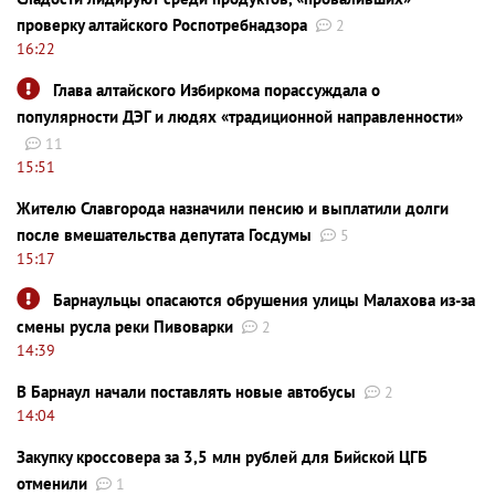
проверку алтайского Роспотребнадзора
2
16:22
Глава алтайского Избиркома порассуждала о
популярности ДЭГ и людях «традиционной направленности»
11
15:51
Жителю Славгорода назначили пенсию и выплатили долги
после вмешательства депутата Госдумы
5
15:17
Барнаульцы опасаются обрушения улицы Малахова из-за
смены русла реки Пивоварки
2
14:39
В Барнаул начали поставлять новые автобусы
2
14:04
Закупку кроссовера за 3,5 млн рублей для Бийской ЦГБ
отменили
1