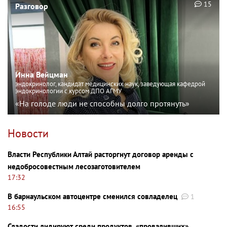
15
Разговор
Инна Вейцман
эндокринолог, кандидат медицинских наук, заведующая кафедрой
эндокринологии с курсом ДПО АГМУ
«На голоде люди не способны долго протянуть»
Новости
Власти Республики Алтай расторгнут договор аренды с
недобросовестным лесозаготовителем
17:32
В барнаульском автоцентре сменился совладелец
1
16:55
Сладости лидируют среди продуктов, «проваливших»