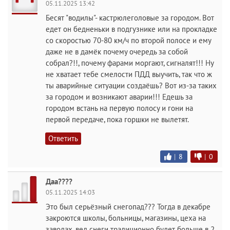
05.11.2025 13:42
Бесят "водилы"- кастрюлеголовые за городом. Вот
едет он бедненьки в подгузнике или на прокладке
со скоростью 70-80 км/ч по второй полосе и ему
даже не в дамёк почему очередь за собой
собрал?!!, почему фарами моргают, сигналят!!! Ну
не хватает тебе смелости ПДД выучить, так что ж
ты аварийные ситуации создаёшь? Вот из-за таких
за городом и возникают аварии!!! Едешь за
городом встань на первую полосу и гони на
первой передаче, пока горшки не вылетят.
Ответить
|
8
|
0
Даа????
05.11.2025 14:03
Это был серьёзный снегопад??? Тогда в декабре
закроются школы, больницы, магазины, цеха на
заводах, вед снеги традиционно будет больше в 2