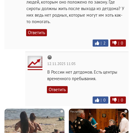
людей, которым оно положено по закону. Где
сироты должны жить после выхода из детдома? У
них ведь нет родных, которые могут им хоть как-
то помогать.
Ответить
|
2
|
0
😁
12.11.2025 11:05
В России нет детдомов. Есть центры
временного пребывания.
Ответить
|
0
|
0
i
i