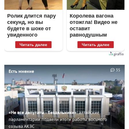
Ролик длится пару
Королева вагона
секунд, но вы
отожгла! Видео не
будете в шоке от
оставит
увиденного
равнодушным
Читать далее
Читать далее
35
Есть мнение
«Не все депутаты - бездельники»:
алтайские
парламентарии подвели итоги работы восьмого
созыва АКЗС