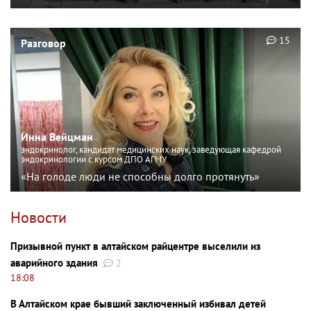
15
Разговор
Инна Вейцман
эндокринолог, кандидат медицинских наук, заведующая кафедрой
эндокринологии с курсом ДПО АГМУ
«На голоде люди не способны долго протянуть»
Новости
Призывной пункт в алтайском райцентре выселили из
аварийного здания
2
18:08
В Алтайском крае бывший заключенный избивал детей