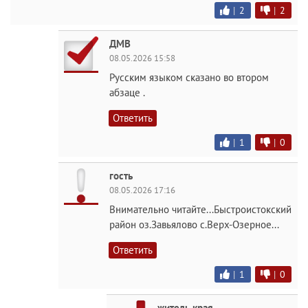
|
2
|
2
ДМВ
08.05.2026 15:58
Русским языком сказано во втором
абзаце .
Ответить
|
1
|
0
гость
08.05.2026 17:16
Внимательно читайте...Быстроистокский
район оз.Завьялово с.Верх-Озерное...
Ответить
|
1
|
0
житель края