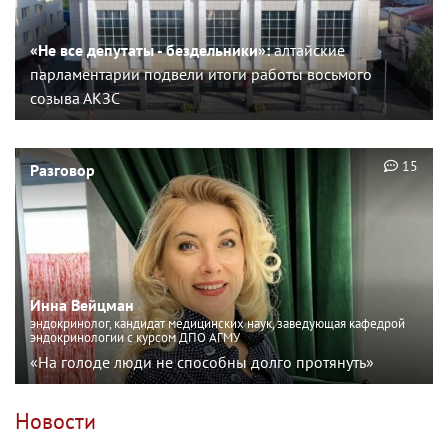
«Не все депутаты - бездельники»:
алтайские
парламентарии подвели итоги работы восьмого
созыва АКЗС
15
Разговор
Инна Вейцман
эндокринолог, кандидат медицинских наук, заведующая кафедрой
эндокринологии с курсом ДПО АГМУ
«На голоде люди не способны долго протянуть»
Новости