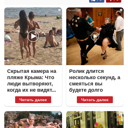
i
i
Скрытая камера на
Ролик длится
пляже Крыма: Что
несколько секунд, а
люди вытворяют,
смеяться вы
когда их не видят...
будете долго
Читать далее
Читать далее
i
i