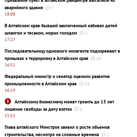
Призывной пункт в алтайском райцентре выселили из
аварийного здания
2
18:08
В Алтайском крае бывший заключенный избивал детей
шлангом и тесаком, морил голодом
6
17:27
Последовательницу одиозного иноагента подозревают в
призывах к терроризму в Алтайском крае
18
16:52
Федеральный министр и сенатор оценили развитие
промышленности в Алтайском крае
24
16:19
Алтайскому бизнесмену может грозить до 15 лет
лишения свободы за дачу взятки
6
15:51
Глава алтайского Минстроя заявил о росте объемов
строительства, несмотря на сложные времена
2