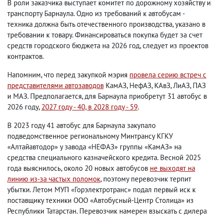
В роли заказчика выступает комитет по дорожному хозяйству и
транспорту Барнаула. Одно из требований к автобусам -
техника должна быть отечественного производства, указано в
требовании к товару. Финансироваться покупка будет за счет
средств городского бюджета на 2026 год, следует из проектов
контрактов.
Напомним, что перед закупкой мэрия
провела серию встреч с
представителями автозаводов
КамАЗ, НефАЗ, КАвЗ, ЛиАЗ, ПАЗ
и МАЗ. Предполагается, для Барнаула приобретут 31 автобус в
2026 году,
2027 году - 40, в 2028 году - 59
.
В 2023 году 41 автобус для Барнаула закупало
подведомственное региональному Минтрансу КГКУ
«Алтайавтодор» у завода «НЕФАЗ» группы «КамАЗ» на
средства специального казначейского кредита. Весной 2025
года выяснилось, около 20 новых автобусов
не выходят на
линию из-за частых поломок
, поэтому перевозчик терпит
убытки. Летом МУП «Горэлектротранс» подал первый иск к
поставщику техники ООО «Автобусный-Центр Столица» из
Республики Татарстан. Перевозчик намерен взыскать с дилера