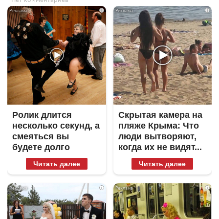
i
i
Ролик длится
Скрытая камера на
несколько секунд, а
пляже Крыма: Что
смеяться вы
люди вытворяют,
будете долго
когда их не видят...
Читать далее
Читать далее
i
i