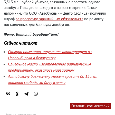
3,513 млн рублей убытков, связанных с простоем одного
автобуса. Пока дело находится на рассмотрении. Также
напомним, что ООО «Автобусный - Центр Столица» получило
штраф
за просрочку гарантийных обязательств
по ремонту
поставленных для Барнаула автобусов.
Фото: Виталий Барабаш/"Толк"
Сейчас читают
Санкции помешали запустить авиамаршрут из
Новосибирска в Белокуриху
Сливочное масло, изготовленное барнаульским
предприятием, оказалось маргарином
Алтайскому бизнесмену может грозить до 15 лет
лишения свободы за дачу взятки
Оставить комментарий
Нет комментариев