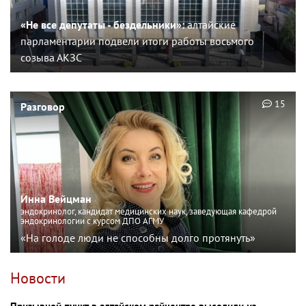
«Не все депутаты - бездельники»:
алтайские
парламентарии подвели итоги работы восьмого
созыва АКЗС
15
Разговор
Инна Вейцман
эндокринолог, кандидат медицинских наук, заведующая кафедрой
эндокринологии с курсом ДПО АГМУ
«На голоде люди не способны долго протянуть»
Новости