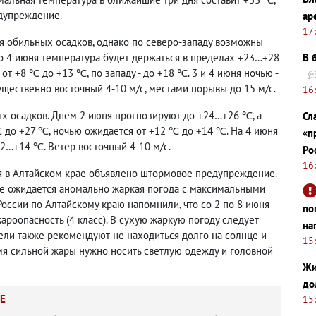
едупреждение.
ар
17
я обильных осадков, однако по северо-западу возможны
по 4 июня температура будет держаться в пределах +23…+28
В 
от +8 ℃ до +13 ℃, по западу - до +18 ℃. 3 и 4 июня ночью -
ущественно восточный 4-10 м/с, местами порывы до 15 м/с.
16
ых осадков. Днем 2 июня прогнозируют до +24…+26 ℃, а
Сл
℃ до +27 ℃, ночью ожидается от +12 ℃ до +14 ℃. На 4 июня
«п
12…+14 ℃. Ветер восточный 4-10 м/с.
Ро
16
ня в Алтайском крае объявлено штормовое предупреждение.
оне ожидается аномально жаркая погода с максимальными
России по Алтайскому краю напомнили, что со 2 по 8 июня
по
ароопасность (4 класс). В сухую жаркую погоду следует
на
ели также рекомендуют не находиться долго на солнце и
15
мя сильной жары нужно носить светлую одежду и головной
Жи
до
Е
15