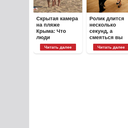
Скрытая камера
Ролик длится
на пляже
несколько
Крыма: Что
секунд, а
люди
смеяться вы
вытворяют,
будете долго
Читать далее
Читать далее
когда их не
видят...