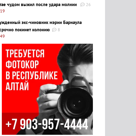
тае чудом выжил после удара молнии
26
:19
ужденный экс-чиновник мэрии Барнаула
срочно покинет колонию
8
:49