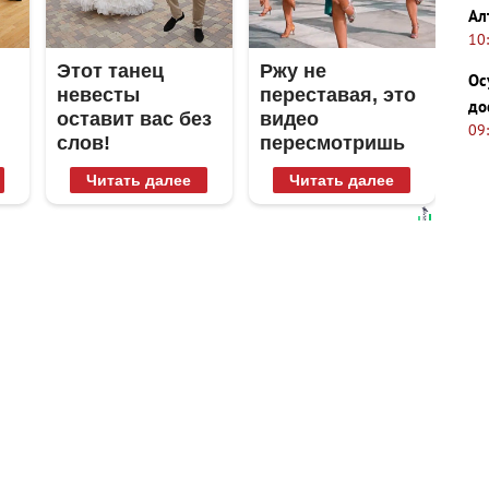
Ал
10
Этот танец
Ржу не
Ос
невесты
переставая, это
до
оставит вас без
видео
09
слов!
пересмотришь
Пересмотрела
не раз
Читать далее
Читать далее
10 раз