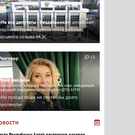
«Не все депутаты - бездельники»:
алтайские
парламентарии подвели итоги работы
восьмого созыва АКЗС
15
Разговор
Инна Вейцман
эндокринолог, кандидат медицинских наук, заведующая
кафедрой эндокринологии с курсом ДПО АГМУ
«На голоде люди не способны долго
протянуть»
овости
асти Республики Алтай расторгнут договор