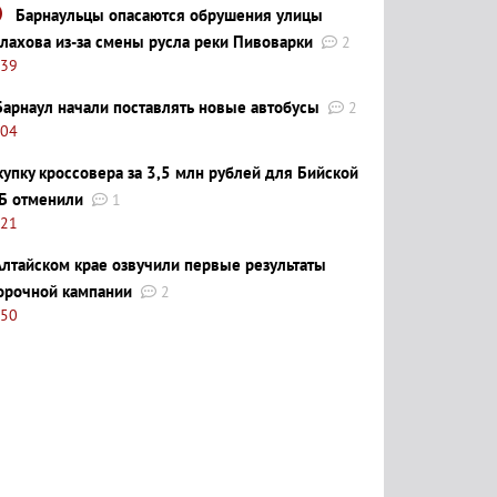
Барнаульцы опасаются обрушения улицы
лахова из-за смены русла реки Пивоварки
2
:39
Барнаул начали поставлять новые автобусы
2
:04
купку кроссовера за 3,5 млн рублей для Бийской
Б отменили
1
:21
Алтайском крае озвучили первые результаты
орочной кампании
2
:50