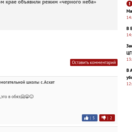
ом крае объявили режим «черного неба»
Ма
14
В 
14
За
ЦГ
13
Оставить комментарий
В 
уб
могательной школы с.Аскат
12
,это в обяз🤗😁😊
|
5
|
2