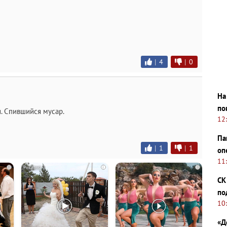
|
4
|
0
На
по
. Спившийся мусар.
12
Па
|
1
|
1
оп
11
i
i
i
СК
по
10
«Д