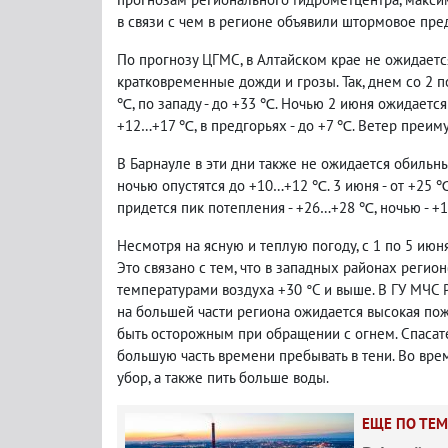
в связи с чем в регионе объявили штормовое пр
По прогнозу ЦГМС, в Алтайском крае не ожидаетс
кратковременные дожди и грозы. Так, днем со 2 
℃, по западу - до +33 ℃. Ночью 2 июня ожидается 
+12…+17 ℃, в предгорьях - до +7 ℃. Ветер преим
В Барнауле в эти дни также не ожидается обильн
ночью опустятся до +10…+12 ℃. 3 июня - от +25 
придется пик потепления - +26…+28 ℃, ночью - +
Несмотря на ясную и теплую погоду, с 1 по 5 ию
Это связано с тем, что в западных районах реги
температурами воздуха +30 °С и выше. В ГУ МЧС 
на большей части региона ожидается высокая пож
быть осторожным при обращении с огнем. Спасат
большую часть времени пребывать в тени. Во вре
убор, а также пить больше воды.
ЕЩЕ ПО ТЕМ