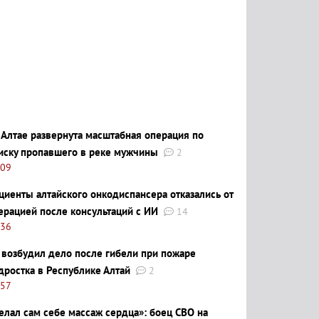
 Алтае развернута масштабная операция по
иску пропавшего в реке мужчины
2
:09
циенты алтайского онкодиспансера отказались от
ерацией после консультаций с ИИ
14
:36
 возбудил дело после гибели при пожаре
дростка в Республике Алтай
2
:57
елал сам себе массаж сердца»: боец СВО на