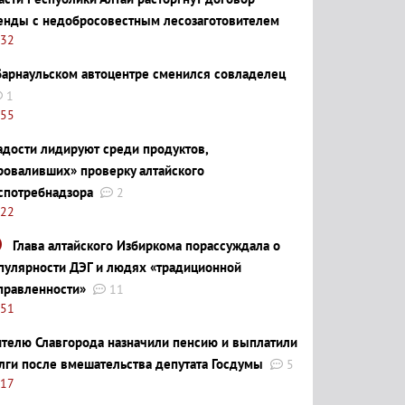
енды с недобросовестным лесозаготовителем
:32
барнаульском автоцентре сменился совладелец
1
:55
адости лидируют среди продуктов,
роваливших» проверку алтайского
спотребнадзора
2
:22
Глава алтайского Избиркома порассуждала о
пулярности ДЭГ и людях «традиционной
правленности»
11
:51
телю Славгорода назначили пенсию и выплатили
лги после вмешательства депутата Госдумы
5
:17