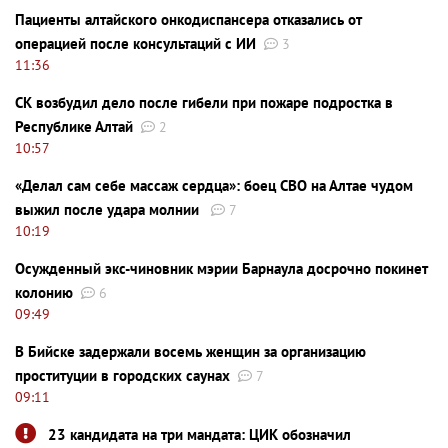
Пациенты алтайского онкодиспансера отказались от
операцией после консультаций с ИИ
3
11:36
СК возбудил дело после гибели при пожаре подростка в
Республике Алтай
2
10:57
«Делал сам себе массаж сердца»: боец СВО на Алтае чудом
выжил после удара молнии
7
10:19
Осужденный экс-чиновник мэрии Барнаула досрочно покинет
колонию
6
09:49
В Бийске задержали восемь женщин за организацию
проституции в городских саунах
7
09:11
23 кандидата на три мандата: ЦИК обозначил