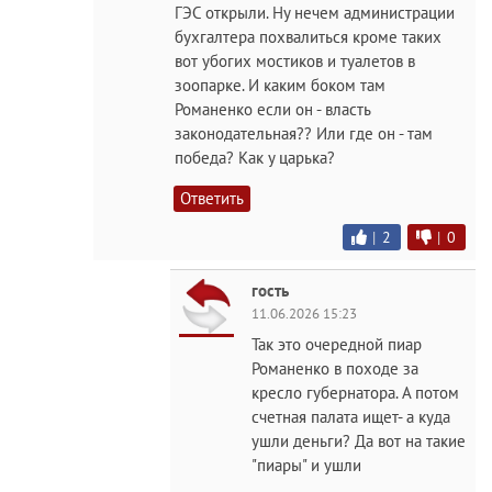
ГЭС открыли. Ну нечем администрации
бухгалтера похвалиться кроме таких
вот убогих мостиков и туалетов в
зоопарке. И каким боком там
Романенко если он - власть
законодательная?? Или где он - там
победа? Как у царька?
Ответить
|
2
|
0
гость
11.06.2026 15:23
Так это очередной пиар
Романенко в походе за
кресло губернатора. А потом
счетная палата ищет- а куда
ушли деньги? Да вот на такие
"пиары" и ушли