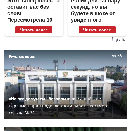
Этот танец невесты
Ролик длится пару
оставит вас без
секунд, но вы
слов!
будете в шоке от
Пересмотрела 10
увиденного
раз
Читать далее
Читать далее
35
Есть мнение
«Не все депутаты - бездельники»:
алтайские
парламентарии подвели итоги работы восьмого
созыва АКЗС