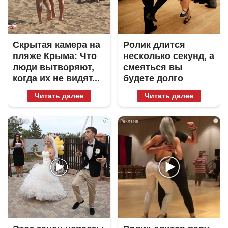
Скрытая камера на
Ролик длится
пляже Крыма: Что
несколько секунд, а
люди вытворяют,
смеяться вы
когда их не видят...
будете долго
Читать далее
Читать далее
i
i