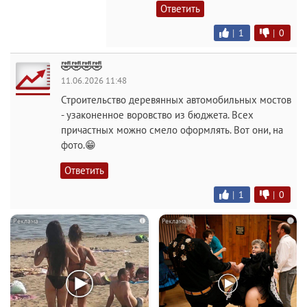
Ответить
|
1
|
0
🤣🤣🤣🤣
11.06.2026 11:48
Строительство деревянных автомобильных мостов
- узаконенное воровство из бюджета. Всех
причастных можно смело оформлять. Вот они, на
фото.😁
Ответить
|
1
|
0
i
i