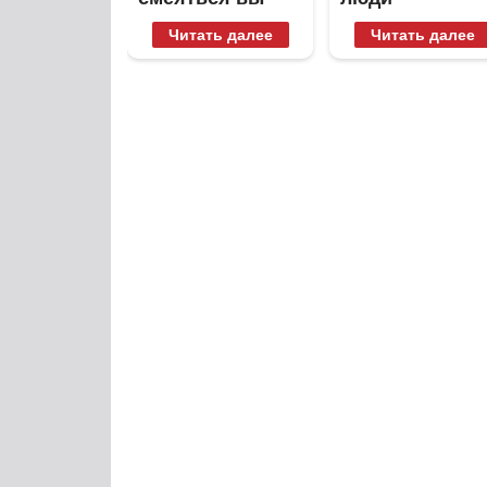
будете долго
вытворяют,
Читать далее
Читать далее
когда их не
видят...