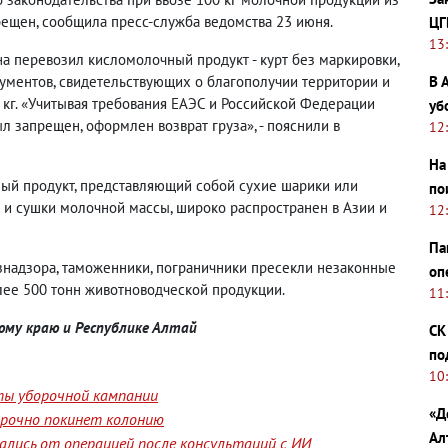
прещен, сообщила пресс-служба ведомства 23 июня.
ЦГ
13
а перевозил кисломолочный продукт - курт без маркировки,
ументов, свидетельствующих о благополучии территории и
В 
0 кг. «Учитывая требования ЕАЭС и Российской Федерации
уб
л запрещен, оформлен возврат груза», - пояснили в
12
На
ный продукт, представляющий собой сухие шарики или
по
 и сушки молочной массы, широко распространен в Азии и
12
Па
ознадзора, таможенники, пограничники пресекли незаконные
оп
лее 500 тонн животноводческой продукции.
11
ому краю и Республике Алтай
СК
по
10
ты уборочной кампании
«Д
срочно покинет колонию
Ал
лись от операцией после консультаций с ИИ