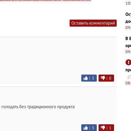
10
Ос
до
Оставить комментарий
09
В 
ор
09
пр
|
3
|
0
08
т голодать без традиционного продукта
|
3
|
1