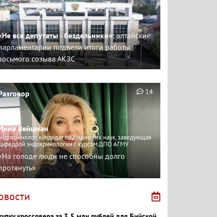
«Не все депутаты - бездельники»:
алтайские
парламентарии подвели итоги работы
восьмого созыва АКЗС
14
Разговор
Инна Вейцман
эндокринолог, кандидат медицинских наук, заведующая
кафедрой эндокринологии с курсом ДПО АГМУ
«На голоде люди не способны долго
протянуть»
овости
купку кроссовера за 3,5 млн рублей для Бийской