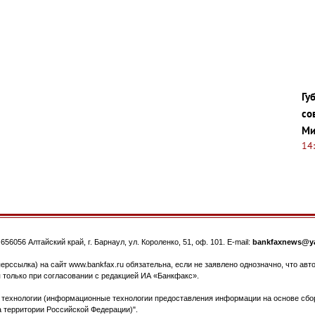
Гу
со
Ми
14
.
656056
Алтайский край, г. Барнаул
,
ул. Короленко, 51, оф. 101
. E-mail:
bankfaxnews@ya
ерссылка) на сайт www.bankfax.ru обязательна, если не заявлено однозначно, что ав
 только при согласовании с редакцией ИА «Банкфакс».
ехнологии (информационные технологии предоставления информации на основе сбора
 территории Российской Федерации)".