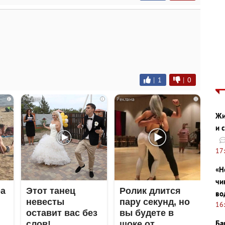
|
1
|
0
i
i
i
Жи
и 
17
«Н
чи
ра
Этот танец
Ролик длится
во
невесты
пару секунд, но
16
оставит вас без
вы будете в
Ба
слов!
шоке от