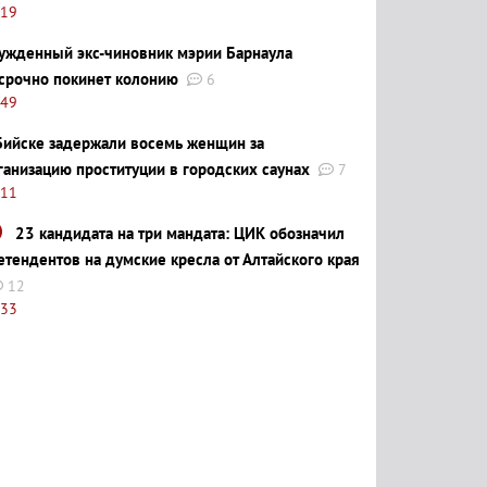
:19
ужденный экс-чиновник мэрии Барнаула
срочно покинет колонию
6
:49
Бийске задержали восемь женщин за
ганизацию проституции в городских саунах
7
:11
23 кандидата на три мандата: ЦИК обозначил
етендентов на думские кресла от Алтайского края
12
:33