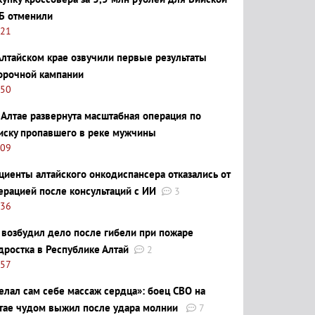
Б отменили
:21
Алтайском крае озвучили первые результаты
орочной кампании
:50
 Алтае развернута масштабная операция по
иску пропавшего в реке мужчины
:09
циенты алтайского онкодиспансера отказались от
ерацией после консультаций с ИИ
3
:36
 возбудил дело после гибели при пожаре
дростка в Республике Алтай
2
:57
елал сам себе массаж сердца»: боец СВО на
тае чудом выжил после удара молнии
7