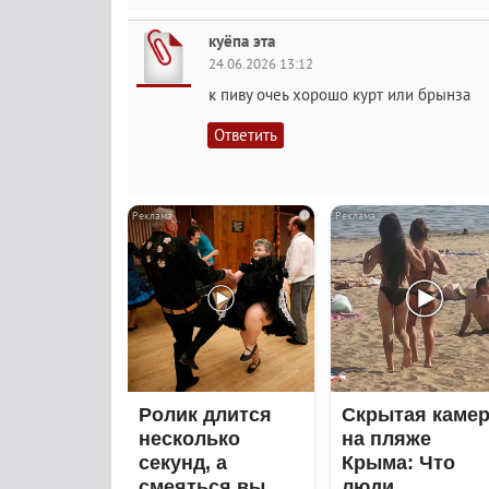
куёпа эта
24.06.2026 13:12
к пиву очеь хорошо курт или брынза
Ответить
i
Ролик длится
Скрытая каме
несколько
на пляже
секунд, а
Крыма: Что
смеяться вы
люди