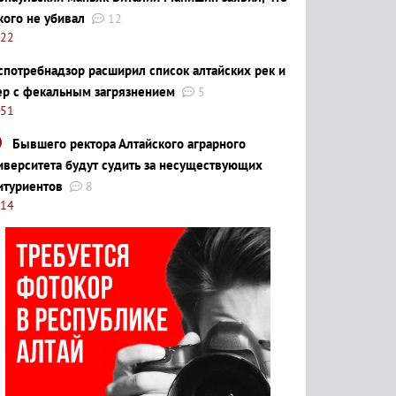
кого не убивал
12
:22
спотребнадзор расширил список алтайских рек и
ер с фекальным загрязнением
5
:51
Бывшего ректора Алтайского аграрного
иверситета будут судить за несуществующих
итуриентов
8
:14