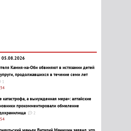
05.08.2026
теля Камня-на-Оби обвиняют в истязании детей
супруги, продолжавшихся в течение семи лет
1
:34
е катастрофа, а вынужденная мера»: алтайские
новники прокомментировали обмеление
дохранилища
2
:54
рнаульский маньяк Виталий Манишин заявил, что