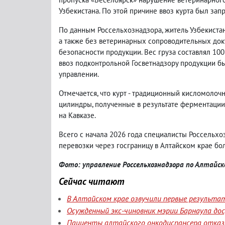
Узбекистана. По этой причине ввоз курта был за
По данным Россельхознадзора, житель Узбекистан
а также без ветеринарных сопроводительных док
безопасности продукции. Вес груза составлял 10
ввоз подконтрольной Госветнадзору продукции бы
управлении.
Отмечается, что курт - традиционный кисломолоч
цилиндры, полученные в результате ферментации
на Кавказе.
Всего с начала 2026 года специалисты Россельх
перевозки через госграницу в Алтайском крае бо
Фото: управление Россельхознадзора по Алтайск
Сейчас читают
В Алтайском крае озвучили первые результа
Осужденный экс-чиновник мэрии Барнаула до
Пациенты алтайского онкодиспансера отказа