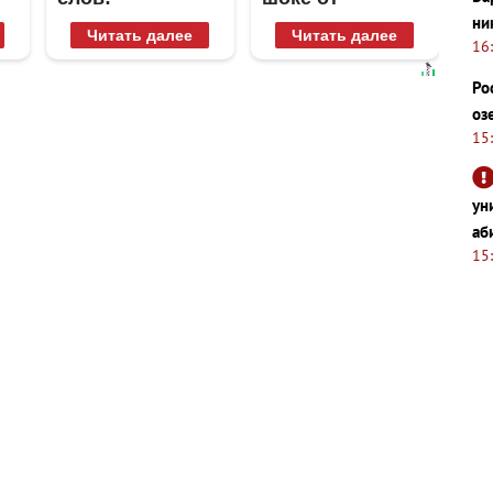
Пересмотрела
увиденного
ни
Читать далее
Читать далее
10 раз
16
Ро
оз
15
ун
аб
15