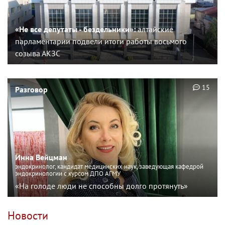
«Не все депутаты - бездельники»:
алтайские
парламентарии подвели итоги работы восьмого
созыва АКЗС
15
Разговор
Инна Вейцман
эндокринолог, кандидат медицинских наук, заведующая кафедрой
эндокринологии с курсом ДПО АГМУ
«На голоде люди не способны долго протянуть»
Новости