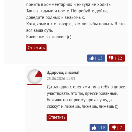
поныть в комментариях и никуда не ходить.
Так вы годами и ноете. Попробуйте дойти,
доведите родных и знакомых.
Хотя, кому я это говорю, вам лишь бы поныть. В это
вся ваша суть.
Какие же вы жалкие (с)
Ответить
|
13
|
22
Здарова, лизала!
25.06.2026 11:53
Да западло с оленями типа тебя в цирке
участвовать. это ты, дрессированный,
бежишь по первому приказу, куда
скажут и лижешь, лижешь, лижешь )))
Ответить
|
19
|
7