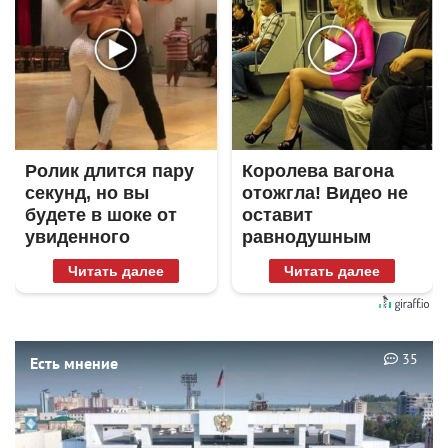
Ролик длится пару
Королева вагона
секунд, но вы
отожгла! Видео не
будете в шоке от
оставит
увиденного
равнодушным
Читать далее
Читать далее
35
Есть мнение