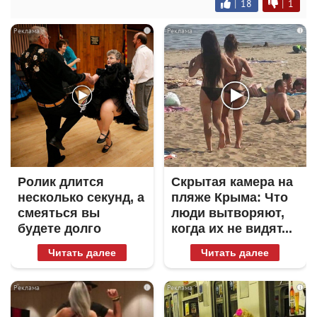
|
18
|
1
i
i
Ролик длится
Скрытая камера на
несколько секунд, а
пляже Крыма: Что
смеяться вы
люди вытворяют,
будете долго
когда их не видят...
Читать далее
Читать далее
i
i