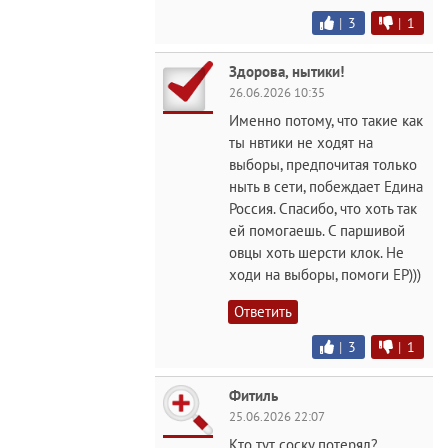
|
3
|
1
Здорова, нытики!
26.06.2026 10:35
Именно потому, что такие как
ты нвтики не ходят на
выборы, предпочитая только
ныть в сети, побеждает Едина
Россия. Спасибо, что хоть так
ей помогаешь. С паршивой
овцы хоть шерсти клок. Не
ходи на выборы, помоги ЕР)))
Ответить
|
3
|
1
Фитиль
25.06.2026 22:07
Кто тут соску потерял?