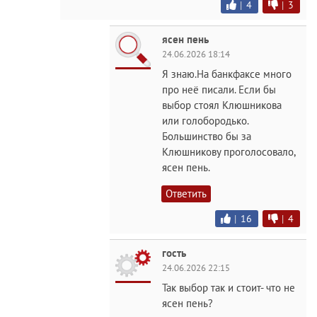
|
4
|
3
ясен пень
24.06.2026 18:14
Я знаю.На банкфаксе много
про неё писали. Если бы
выбор стоял Клюшникова
или голобородько.
Большинство бы за
Клюшникову проголосовало,
ясен пень.
Ответить
|
16
|
4
гость
24.06.2026 22:15
Так выбор так и стоит- что не
ясен пень?