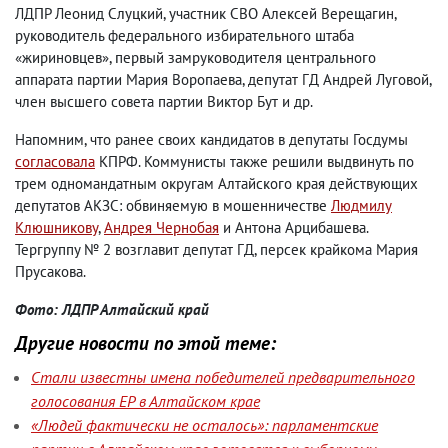
ЛДПР Леонид Слуцкий, участник СВО Алексей Верещагин,
руководитель федерального избирательного штаба
«жириновцев», первый замруководителя центрального
аппарата партии Мария Воропаева, депутат ГД Андрей Луговой,
член высшего совета партии Виктор Бут и др.
Напомним, что ранее своих кандидатов в депутаты Госдумы
согласовала
КПРФ. Коммунисты также решили выдвинуть по
трем одномандатным округам Алтайского края действующих
депутатов АКЗС: обвиняемую в мошенничестве
Людмилу
Клюшникову
,
Андрея Чернобая
и Антона Арцибашева.
Тергруппу № 2 возглавит депутат ГД, персек крайкома Мария
Прусакова.
Фото: ЛДПР Алтайский край
Другие новости по этой теме:
Стали известны имена победителей предварительного
голосования ЕР в Алтайском крае
«Людей фактически не осталось»: парламентские