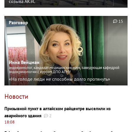
созыва АКЗС
15
Разговор
Инна Вейцман
эндокринолог, кандидат медицинских наук, заведующая кафедрой
эндокринологии с курсом ДПО АГМУ
«На голоде люди не способны долго протянуть»
Новости
Призывной пункт в алтайском райцентре выселили из
аварийного здания
2
18:08