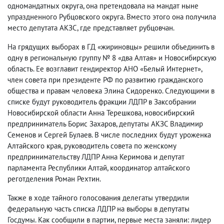
одномандатных округа, она претендовала на мандат ныне
упраздненного Рубцовского округа. Вместо этого она получила
место депутата АКЗС, где представляет рубцовчан.
На грядущих выборах в ГД «жириновцы» решили объединить в
одну в региональную группу № 8 «два Алтая» и Новосибирскую
область. Ее возглавит гендиректор АНО «Белый Интернет»,
член совета при президенте РФ по развитию гражданского
общества и правам человека Элина Сидоренко. Следующими в
списке будут руководитель фракции ЛДПР в Заксобрании
Новосибирской области Анна Терешкова, новосибирский
предприниматель Борис Захаров, депутаты АКЗС Владимир
Семенов и Сергей Булаев. В числе последних будут уроженка
Алтайского края, руководитель совета по женскому
предпринимательству ЛДПР Анна Керимова и депутат
парламента Республики Алтай, координатор алтайского
реготделения Роман Рехтин.
Также в ходе тайного голосования делегаты утвердили
федеральную часть списка ЛДПР на выборы в депутаты
Госдумы. Как сообщили в партии, первые места заняли: лидер