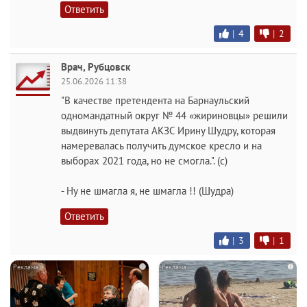
Ответить
|
4
|
2
Врач, Рубцовск
25.06.2026 11:38
"В качестве претендента на Барнаульский
одномандатный округ № 44 «жириновцы» решили
выдвинуть депутата АКЗС Ирину Шудру, которая
намеревалась получить думское кресло и на
выборах 2021 года, но не смогла.". (с)
- Ну не шмагла я, не шмагла !! (Шудра)
Ответить
|
3
|
1
i
i