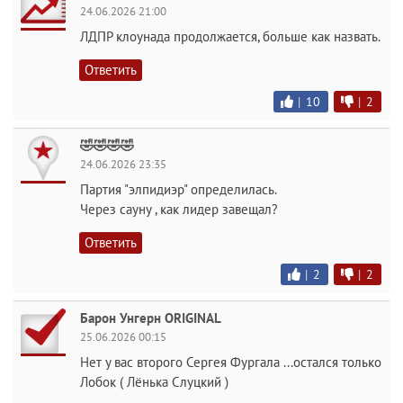
24.06.2026 21:00
ЛДПР клоунада продолжается, больше как назвать.
Ответить
|
10
|
2
🤣🤣🤣🤣
24.06.2026 23:35
Партия "элпидиэр" определилась.
Через сауну , как лидер завещал?
Ответить
|
2
|
2
Барон Унгерн ORIGINAL
25.06.2026 00:15
Нет у вас второго Сергея Фургала ...остался только
Лобок ( Лёнька Слуцкий )