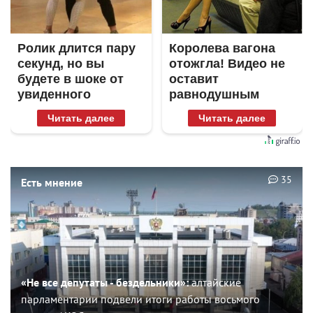
Ролик длится пару
Королева вагона
секунд, но вы
отожгла! Видео не
будете в шоке от
оставит
увиденного
равнодушным
Читать далее
Читать далее
35
Есть мнение
«Не все депутаты - бездельники»:
алтайские
парламентарии подвели итоги работы восьмого