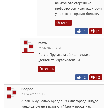
амиком это старейшие
инфоресурсы края, аудитория
у них явно гораздо больше.
Ответить
|
1
|
1
гость
24.06.2026 19:39
Да это Прусакова ей долг отдала
,деньги то израсходованы
Ответить
|
2
|
2
Вопрос
24.06.2026 19:43
А поц'чиму Вальку Бредер из Славгорода никуда
кандидатом не выставили? Она ж вроде как