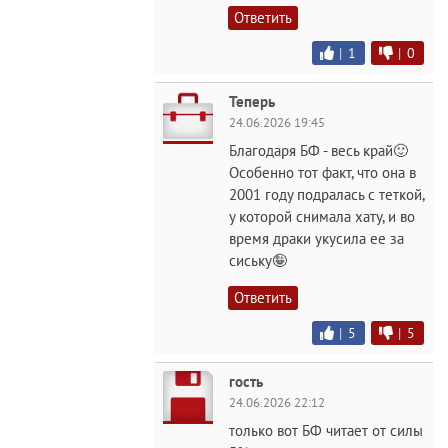
Ответить
|
1
|
0
Теперь
24.06.2026 19:45
Благодаря БФ - весь край🙂
Особенно тот факт, что она в
2001 году подралась с теткой,
у которой снимала хату, и во
время драки укусила ее за
сиську🤪
Ответить
|
5
|
5
гость
24.06.2026 22:12
только вот БФ читает от силы