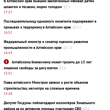
В Алтайском крае бывший заключенный избивал детей
шлангом и тесаком, морил голодом
5
17:27
Последовательницу одиозного иноагента подозревают в
призывах к терроризму в Алтайском крае
12
16:52
Федеральный министр и сенатор оценили развитие
промышленности в Алтайском крае
13
16:19
Алтайскому бизнесмену может грозить до 15 лет
лишения свободы за дачу взятки
6
15:51
Глава алтайского Минстроя заявил о росте объемов
строительства, несмотря на сложные времена
15:18
Депутат Госдумы поблагодарил волонтеров Зонального
района за их активную помощь участникам СВО
6