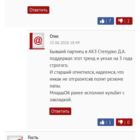
Ответить
|
7
|
2
Стик
25.06.2026 18:49
Бывший партиец в АКЗ Степурко Д.А.
поддержал этот тренд и уехал на 3 года
строгого.
И старший отметился, надеемся, что
никак не отгразитсяв полит резюме
папы.
МладшОй ранее исполнил кульбит с
закладкой.
Ответить
|
1
|
0
Гость