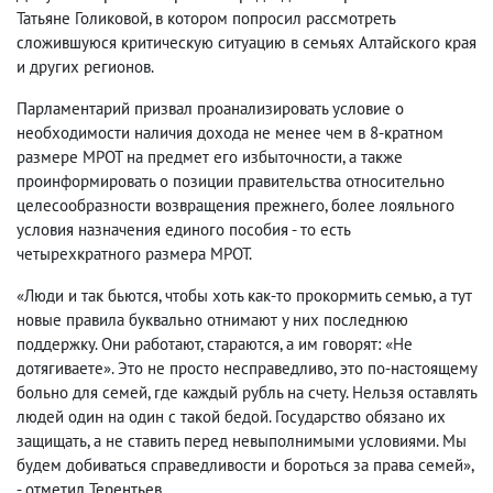
Татьяне Голиковой, в котором попросил рассмотреть
сложившуюся критическую ситуацию в семьях Алтайского края
и других регионов.
Парламентарий призвал проанализировать условие о
необходимости наличия дохода не менее чем в 8‑кратном
размере МРОТ на предмет его избыточности, а также
проинформировать о позиции правительства относительно
целесообразности возвращения прежнего, более лояльного
условия назначения единого пособия - то есть
четырехкратного размера МРОТ.
«Люди и так бьются, чтобы хоть как‑то прокормить семью, а тут
новые правила буквально отнимают у них последнюю
поддержку. Они работают, стараются, а им говорят: «Не
дотягиваете». Это не просто несправедливо, это по‑настоящему
больно для семей, где каждый рубль на счету. Нельзя оставлять
людей один на один с такой бедой. Государство обязано их
защищать, а не ставить перед невыполнимыми условиями. Мы
будем добиваться справедливости и бороться за права семей»,
- отметил Терентьев.