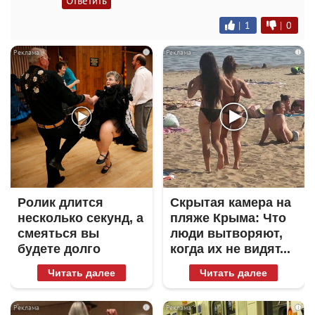
Ответить
|
1
|
0
i
i
Ролик длится
Скрытая камера на
несколько секунд, а
пляже Крыма: Что
смеяться вы
люди вытворяют,
будете долго
когда их не видят...
Читать далее
Читать далее
i
i