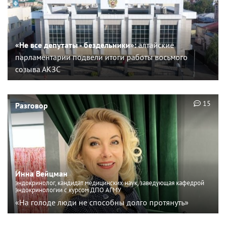
«Не все депутаты - бездельники»:
алтайские
парламентарии подвели итоги работы восьмого
созыва АКЗС
15
Разговор
Инна Вейцман
эндокринолог, кандидат медицинских наук, заведующая кафедрой
эндокринологии с курсом ДПО АГМУ
«На голоде люди не способны долго протянуть»