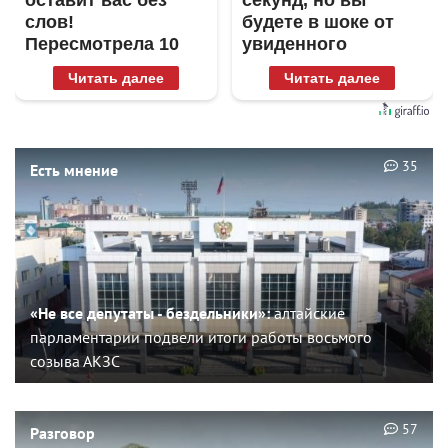
оставит вас без
секунд, но вы
слов!
будете в шоке от
Пересмотрела 10
увиденного
раз
Читать далее
Читать далее
35
Есть мнение
«Не все депутаты - бездельники»:
алтайские
парламентарии подвели итоги работы восьмого
созыва АКЗС
57
Разговор