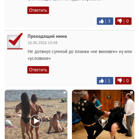
Ответить
|
3
|
0
Проходящий мимо
26.06.2026 10:48
Не дотянул суммой до планки «не виновен» ну или
«условное»
Ответить
|
1
|
0
i
i