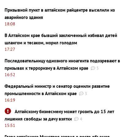
Призывной пункт в алтайском райцентре выселили из
аварийного здания
18:08
В Алтайском крае бывший заключенный избивал детей
шлангом и тесаком, морил голодом
17:27
Последовательницу одиозного иноагента подозревают в
призывах к терроризму в Алтайском крае
3
16:52
Федеральный министр и сенатор оценили развитие
промышленности в Алтайском крае
3
16:19
Алтайскому бизнесмену может грозить до 15 лет
лишения свободы за дачу взятки
4
15:51
Глава алтайского Минстроя заявил о росте объемов