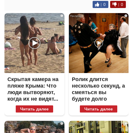
|
0
|
0
i
i
Скрытая камера на
Ролик длится
пляже Крыма: Что
несколько секунд, а
люди вытворяют,
смеяться вы
когда их не видят...
будете долго
Читать далее
Читать далее
i
i