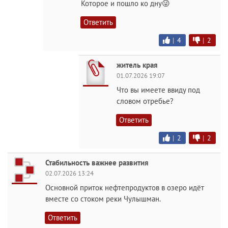
Которое и пошло ко дну😜
Ответить
|
4
|
2
житель края
01.07.2026 19:07
Что вы имеете ввиду под
словом отребье?
Ответить
|
2
|
2
Стабильность важнее развития
02.07.2026 13:24
Основной приток нефтепродуктов в озеро идёт
вместе со стоком реки Чулышман.
Ответить