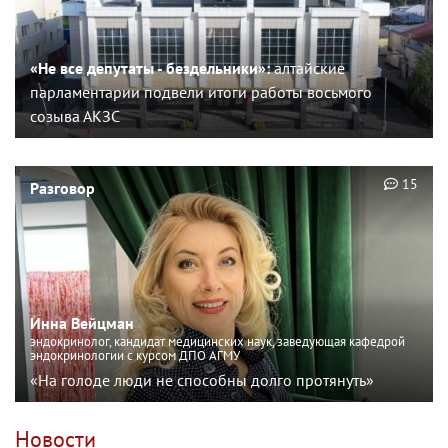
«Не все депутаты - бездельники»:
алтайские
парламентарии подвели итоги работы восьмого
созыва АКЗС
15
Разговор
Инна Вейцман
эндокринолог, кандидат медицинских наук, заведующая кафедрой
эндокринологии с курсом ДПО АГМУ
«На голоде люди не способны долго протянуть»
Новости