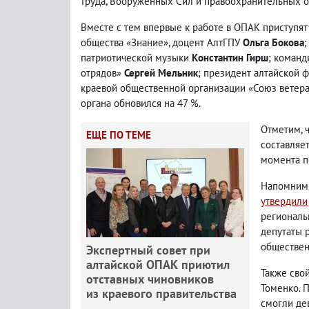
труда, Вооруженных Сил и правоохранительных 
Вместе с тем впервые к работе в ОПАК приступят
общества «Знание», доцент АлтГПУ
Ольга Бокова
;
патриотической музыки
Константин Гирш
; команд
отрядов»
Сергей Мельник
; президент алтайской
краевой общественной организации «Союз ветер
органа обновился на 47 %.
Отметим, 
ЕЩЕ ПО ТЕМЕ
составляе
момента п
Напомним,
утвердили
региональ
депутаты 
общественн
Экспертный совет при
алтайской ОПАК приютил
Также сво
отставных чиновников
Томенко. 
из краевого правительства
смогли де