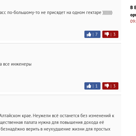
В 
сс по-большому-то не присядет на одном гектаре ))))))))
ор
09
|
7
|
3
сса все инженеры
|
1
|
3
 Алтайском крае. Неужели всё останется без изменений к
щественная палата нужна для повышения дохода её
и безнадёжно верить в неухудшение жизни для простых