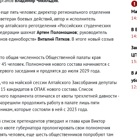
органов
Владимир Чикильдик
.
Ма
 еще пять человек: директор регионального отделения
14
 ветеран боевых действий, автор и исполнитель
ир алтайского реготделения «Российских студенческих
В 
 федерации шахмат
Артем Поломошнов
; руководитель
14
анов единоборств»
Виталий Пятков
. В итоге новый созыв
За
ЦГ
что общая численность Общественной палаты края
13
т 45 человек. Полномочия нового состава начинаются с
ервого заседания и продлятся до июля 2029 года.
В 
уб
 что на майской сессии Алтайского Заксобрания депутаты
12
15 кандидатов в ОПАК нового состава. Список
ного парламента отличался от квоты трехлетней давности -
разрешили продолжить работу в палате лишь пяти
икам, которые состояли в ней с 2023 года.
й список претендентов утвердил и глава края Виктор
По квоте губернатора пролонгировать свои полномочия
вять человек, еще шесть общественников попробуют там