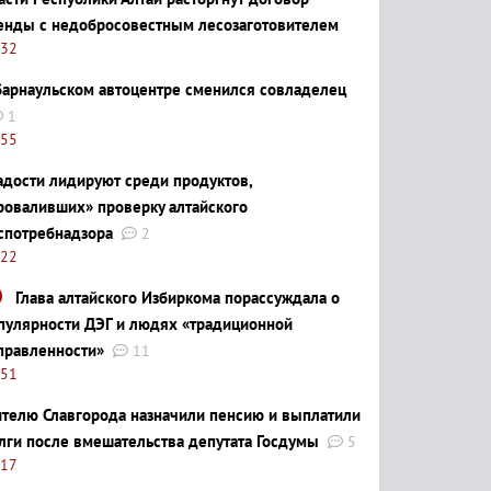
енды с недобросовестным лесозаготовителем
:32
барнаульском автоцентре сменился совладелец
1
:55
адости лидируют среди продуктов,
роваливших» проверку алтайского
спотребнадзора
2
:22
Глава алтайского Избиркома порассуждала о
пулярности ДЭГ и людях «традиционной
правленности»
11
:51
телю Славгорода назначили пенсию и выплатили
лги после вмешательства депутата Госдумы
5
:17