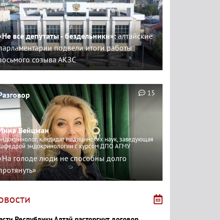
«Не все депутаты - бездельники»:
алтайские
парламентарии подвели итоги работы
восьмого созыва АКЗС
15
Разговор
Инна Вейцман
эндокринолог, кандидат медицинских наук, заведующая
кафедрой эндокринологии с курсом ДПО АГМУ
«На голоде люди не способны долго
протянуть»
овости
асти Республики Алтай расторгнут договор