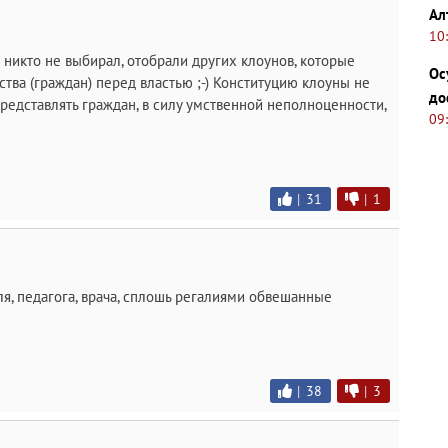
Ал
10
никто не выбирал, отобрали других клоунов, которые
Ос
тва (граждан) перед властью ;-) Конституцию клоуны не
до
представлять граждан, в силу умственной неполноценности,
09
|
31
|
1
ля, педагога, врача, сплошь регалиями обвешанные
|
38
|
3