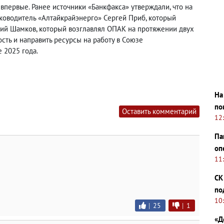
впервые. Ранее источники «Банкфакса» утверждали, что на
ководитель «Алтайкрайэнерго» Сергей Приб, который
ий Шамков, который возглавлял ОПАК на протяжении двух
сть и направить ресурсы на работу в Союзе
 2025 года.
На
по
Оставить комментарий
12
Па
оп
11
СК
по
10
|
25
|
1
«Д