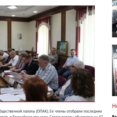
Н
бщественной палаты (ОПАК). Ее члены отобрали последних
Вл
тать в ближайшие три года. Состав палаты обновился на 47