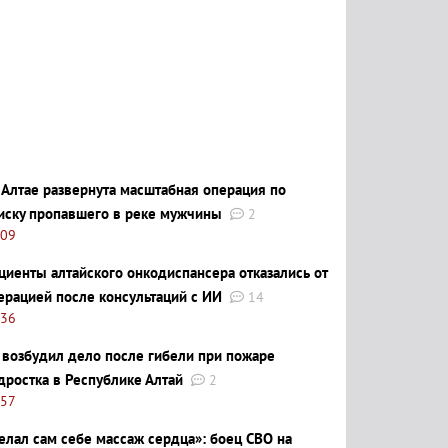
 Алтае развернута масштабная операция по
иску пропавшего в реке мужчины
2
:09
циенты алтайского онкодиспансера отказались от
ерацией после консультаций с ИИ
14
:36
 возбудил дело после гибели при пожаре
дростка в Республике Алтай
2
:57
елал сам себе массаж сердца»: боец СВО на