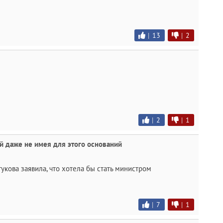
|
13
|
2
|
2
|
1
ий даже не имея для этого оснований
кова заявила, что хотела бы стать министром
|
7
|
1