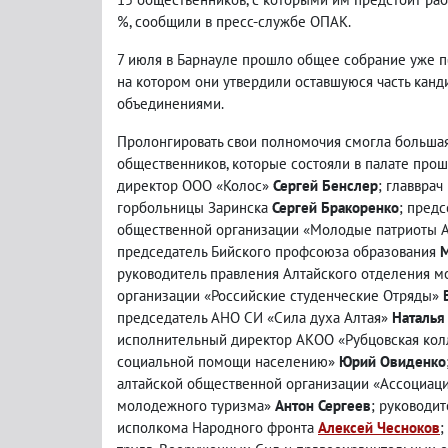
%, сообщили в пресс-службе ОПАК.
7 июля в Барнауле прошло общее собрание уже 
на котором они утвердили оставшуюся часть кан
объединениями.
Пролонгировать свои полномочия смогла большая
общественников, которые состояли в палате прош
директор ООО «Колос»
Сергей Бенслер
; главвра
горбольницы Заринска
Сергей Бракоренко
; предс
общественной организации «Молодые патриоты 
председатель Бийского профсоюза образования
М
руководитель правления Алтайского отделения 
организации «Российские студенческие Отряды»
председатель АНО СИ «Сила духа Алтая»
Наталья
исполнительный директор АКОО «Рубцовская кол
социальной помощи населению»
Юрий Овиденко
алтайской общественной организации «Ассоциаци
молодежного туризма»
Антон Сергеев
; руководи
исполкома Народного фронта
Алексей Чесноков
;