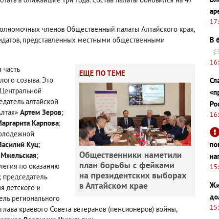
ар
17
полномочных членов Общественный палаты Алтайского края,
дидатов, представленных местными общественными
В 
16
 часть
ЕЩЕ ПО ТЕМЕ
лого созыва. Это
Сл
ч Центральной
«п
едатель алтайской
Ро
Алтая»
Артем Зеров
;
16
аргарита Карпова
;
молодежной
Василий Куц
;
по
Общественники наметили
 Мжельская
;
на
план борьбы с фейками
легия по оказанию
15
на президентских выборах
; председатель
в Алтайском крае
Жи
я детского и
до
тель регионального
15
 глава краевого Совета ветеранов (пенсионеров) войны,