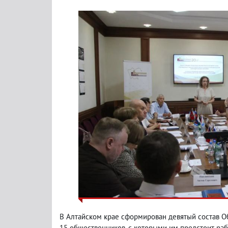
В Алтайском крае сформирован девятый состав О
15 общественников, с которыми им предстоит рабо