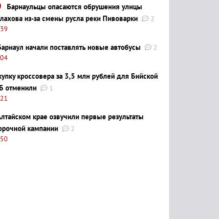
Барнаульцы опасаются обрушения улицы
лахова из-за смены русла реки Пивоварки
2
:39
Барнаул начали поставлять новые автобусы
2
:04
купку кроссовера за 3,5 млн рублей для Бийской
Б отменили
1
:21
Алтайском крае озвучили первые результаты
орочной кампании
2
:50