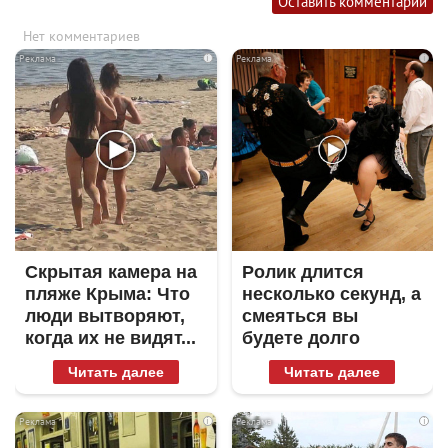
Оставить комментарий
Нет комментариев
i
i
Скрытая камера на
Ролик длится
пляже Крыма: Что
несколько секунд, а
люди вытворяют,
смеяться вы
когда их не видят...
будете долго
Читать далее
Читать далее
i
i