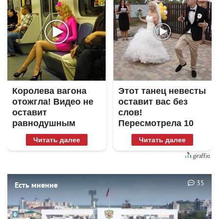
Королева вагона
Этот танец невесты
отожгла! Видео не
оставит вас без
оставит
слов!
равнодушным
Пересмотрела 10
раз
Читать далее
Читать далее
35
Есть мнение