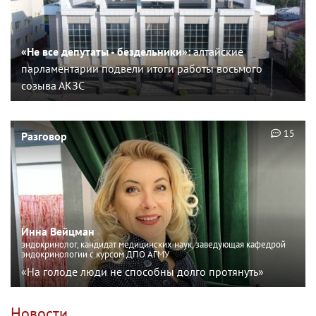
«Не все депутаты - бездельники»:
алтайские
парламентарии подвели итоги работы восьмого
созыва АКЗС
15
Разговор
Инна Вейцман
эндокринолог, кандидат медицинских наук, заведующая кафедрой
эндокринологии с курсом ДПО АГМУ
«На голоде люди не способны долго протянуть»
Новости