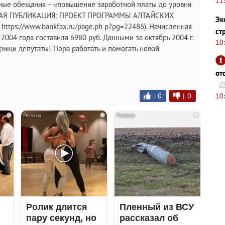
11
ные обещания – «повышение заработной платы до уровня
ЬНАЯ ПУБЛИКАЦИЯ: ПРОЕКТ ПРОГРАММЫ АЛТАЙСКИХ
Эк
tps://www.bankfax.ru/page.ph p?pg=22486). Начисленная
ст
2004 года составила 6980 руб. Данными за октябрь 2004 г.
10
варищи депутаты! Пора работать и помогать новой
от
10
|
0
|
0
i
i
i
Ролик длится
Пленный из ВСУ
пару секунд, но
рассказал об