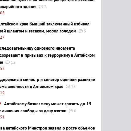
 аварийного здания
2
:08
Алтайском крае бывший заключенный избивал
тей шлангом и тесаком, морил голодом
5
:27
следовательницу одиозного иноагента
дозревают в призывах к терроризму в Алтайском
ае
12
:52
деральный министр и сенатор оценили развитие
омышленности в Алтайском крае
13
:19
Алтайскому бизнесмену может грозить до 15
т лишения свободы за дачу взятки
6
:51
ава алтайского Минстроя заявил о росте объемов