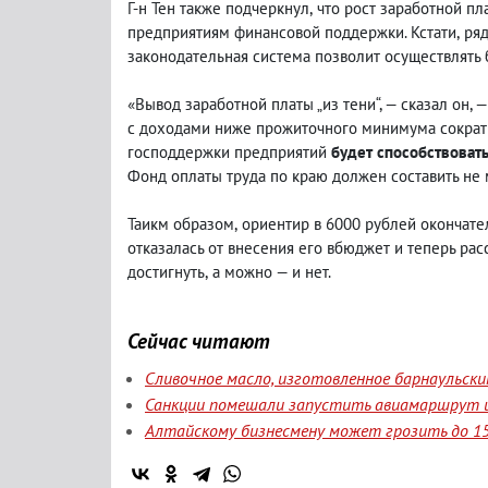
Г-н Тен также подчеркнул
,
что рост заработной п
предприятиям финансовой поддержки. Кстати
,
ряд
законодательная система позволит осуществлять
«Вывод заработной платы „из тени“, — сказал он,
с доходами ниже прожиточного минимума сократи
господдержки предприятий
будет способствоват
Фонд оплаты труда по краю должен составить не
Таикм образом
,
ориентир в 6000 рублей окончат
отказалась от внесения его вбюджет и теперь рас
достигнуть
,
а можно — и нет.
Сейчас читают
Сливочное масло, изготовленное барнаульск
Санкции помешали запустить авиамаршрут и
Алтайскому бизнесмену может грозить до 15