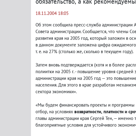
обязательство
,
а как рекомендуемы
18.11.2004 18:05
Об этом сообщила пресс-служба администрации А
Совета администрации. Сообщается
,
что члены Со
развития края на 2005 год
,
который заложен в осн
в данном документе заложена цифра ожидаемого 
т. е.
на 27%
(
столько же, сколько в текущем году).
Затем вновь подтверждается
(
хотя и в более рас
полиитки на 2005 г. - повышение уровня средней 
администрации края на 2005 год — это повышени
населения. Для этого в крае разработан механи
сектора экономики».
«Мы будем финансировать проекты и программы 
отбор
,
на условиях
возвратности
,
платности и ср
главы администрации края Сергей Тен, — именно 
благоприятные условия для устойчивого экономич