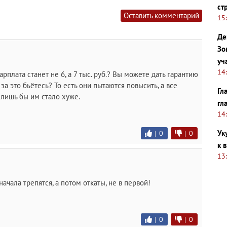
ст
Оставить комментарий
15
Де
Зо
уч
14
арплата станет не 6, а 7 тыс. руб.? Вы можете дать гарантию
за это бьётесь? То есть они пытаются повысить, а все
Гл
 лишь бы им стало хуже.
гл
14
Ук
|
0
|
0
к 
13
чала трепятся, а потом откаты, не в первой!
|
0
|
0