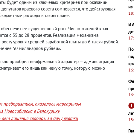
латы будет одним из ключевых критериев при оказании
из
 депутатов краевого совета сомневается
,
что действующая
18
 бюджетные расходы в таком плане.
В 
 — обеспечит ее существенный рост. Число жителей края
де
тся с 35 до 28 процентов. Реализация механизма
17
ь
росту уровня средней заработной платы до 6 тысяч рублей.
 менее 50 миллиардов рублей».
По
по
ельно приобрел неофрмальный характер — админситрация
кр
сматривает его лишь как некую точку
,
которую можно
16
Фе
пр
16
им предприятием, оказалось маргарином
з Новосибирска в Белокуриху
ле
 лет лишения свободы за дачу взятки
15
Гл