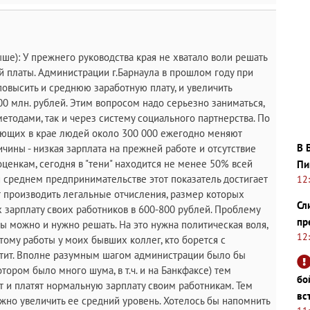
ыше): У прежнего руководства края не хватало воли решать
 платы. Администрации г.Барнаула в прошлом году при
овысить и среднюю заработную плату, и увеличить
0 млн. рублей. Этим вопросом надо серьезно заниматься,
етодами, так и через систему социального партнерства. По
ающих в крае людей около 300 000 ежегодно меняют
В 
ичины - низкая зарплата на прежней работе и отсутствие
ценкам, сегодня в "тени" находится не менее 50% всей
Пи
и среднем предпринимательстве этот показатель достигает
12
т производить легальные отчисления, размер которых
Сл
ах зарплату своих работников в 600-800 рублей. Проблему
пр
ты можно и нужно решать. На это нужна политическая воля,
12
тому работы у моих бывших коллег, кто борется с
атит. Вполне разумным шагом администрации было бы
ором было много шума, в т.ч. и на Банкфаксе) тем
бо
 и платят нормальную зарплату своим работникам. Тем
вс
жно увеличить ее средний уровень. Хотелось бы напомнить