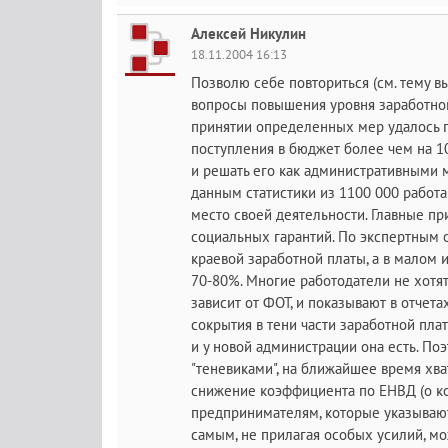
Алексей Никулин
18.11.2004 16:13
Позволю себе повториться (см. тему в
вопросы повышения уровня заработной
принятии определенных мер удалось п
поступления в бюджет более чем на 10
и решать его как административными м
данным статистики из 1100 000 работ
место своей деятельности. Главные пр
социальных гарантий. По экспертным о
краевой заработной платы, а в малом 
70-80%. Многие работодатели не хотя
зависит от ФОТ, и показывают в отчет
сокрытия в тени части заработной пла
и у новой администрации она есть. Поэ
"теневиками", на ближайшее время хв
снижение коэффициента по ЕНВД (о кот
предпринимателям, которые указывают
самым, не прилагая особых усилий, мо