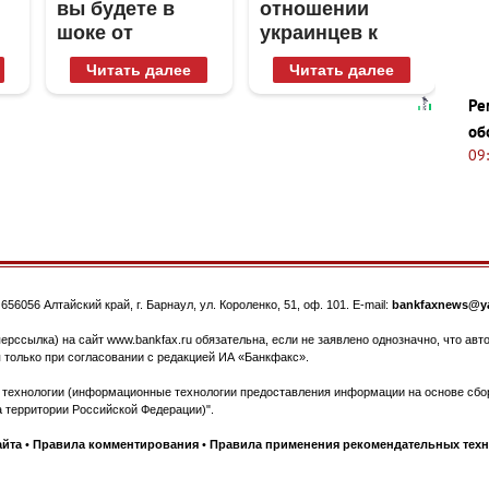
вы будете в
отношении
шоке от
украинцев к
увиденного
Донецку и
Читать далее
Читать далее
Луганску
Ре
об
09
.
656056
Алтайский край, г. Барнаул
,
ул. Короленко, 51, оф. 101
. E-mail:
bankfaxnews@ya
ерссылка) на сайт www.bankfax.ru обязательна, если не заявлено однозначно, что ав
 только при согласовании с редакцией ИА «Банкфакс».
ехнологии (информационные технологии предоставления информации на основе сбора
 территории Российской Федерации)".
айта
•
Правила комментирования
•
Правила применения рекомендательных тех