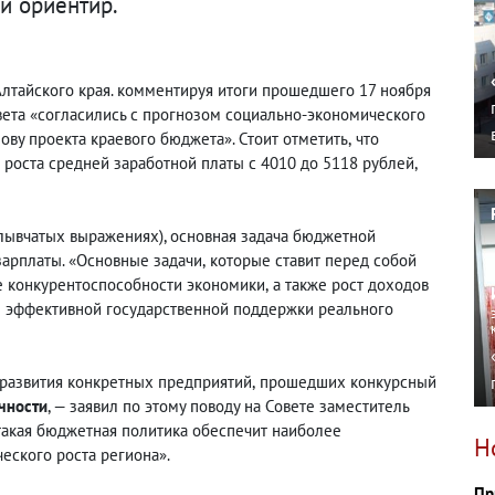
й ориентир.
лтайского края. комментируя итоги прошедшего 17 ноября
вета «согласились с прогнозом социально-экономического
ову проекта краевого бюджета». Стоит отметить
,
что
роста средней заработной платы с 4010 до 5118 рублей
,
плывчатых выражениях), основная задача бюджетной
зарплаты. «Основные задачи
,
которые ставит перед собой
е конкурентоспособности экономики
,
а также рост доходов
зм эффективной государственной поддержки реального
развития конкретных предприятий
,
прошедших конкурсный
очности
, — заявил по этому поводу на Совете заместитель
такая бюджетная политика обеспечит наиболее
Н
еского роста региона».
Пр