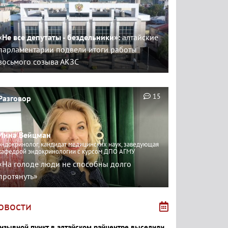
«Не все депутаты - бездельники»:
алтайские
парламентарии подвели итоги работы
восьмого созыва АКЗС
15
Разговор
Инна Вейцман
эндокринолог, кандидат медицинских наук, заведующая
кафедрой эндокринологии с курсом ДПО АГМУ
«На голоде люди не способны долго
протянуть»
овости
изывной пункт в алтайском райцентре выселили