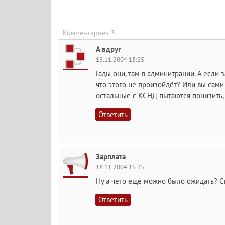
Комментариев 3
А вдруг
18.11.2004 15:25
Гады они, там в админитрации. А если з
что этого не произойдёт? Или вы сами 
остальные с КСНД пытаются понизить,
Ответить
Зарплата
18.11.2004 15:35
Ну а чего еще можно было ожидать? Сна
Ответить