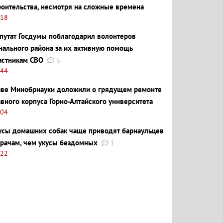
роительства, несмотря на сложные времена
:18
путат Госдумы поблагодарил волонтеров
нального района за их активную помощь
астникам СВО
6
:44
аве Минобрнауки доложили о грядущем ремонте
авного корпуса Горно-Алтайского университета
:04
усы домашних собак чаще приводят барнаульцев
врачам, чем укусы бездомных
1
:22