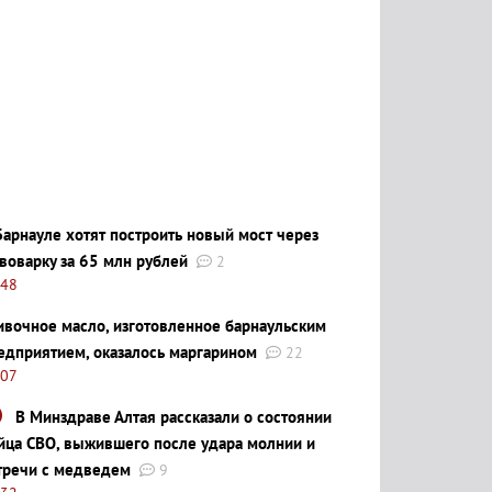
Барнауле хотят построить новый мост через
воварку за 65 млн рублей
2
:48
ивочное масло, изготовленное барнаульским
едприятием, оказалось маргарином
22
:07
В Минздраве Алтая рассказали о состоянии
йца СВО, выжившего после удара молнии и
тречи с медведем
9