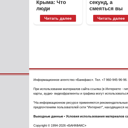
Крыма: Что
секунд, а
люди
смеяться вы
вытворяют,
будете долго
Читать далее
Читать далее
когда их не
видят...
Информационное агентство
«Банкфакс»
. Тел.
+7 960-945-96-96
При использовании материалов сайта ссылка (в Интернете - гип
карты, аудио- видеофрагменты и графика могут использоваться
"На информационном ресурсе применяются рекомендательные т
предпочтениям пользователей сети "Интернет", находящихся на
Выходные данные
•
Условия использования материалов с
Copyright © 1994-2026 «БАНКФАКС»