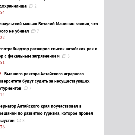
дохранилища
2
:54
рнаульский маньяк Виталий Манишин заявил, что
кого не убивал
7
:22
спотребнадзор расширил список алтайских рек и
ер с фекальным загрязнением
5
:51
Бывшего ректора Алтайского аграрного
иверситета будут судить за несуществующих
итуриентов
7
:14
бернатор Алтайского края поучаствовал в
вещании по развитию туризма, которое провел
шустин
8
:36