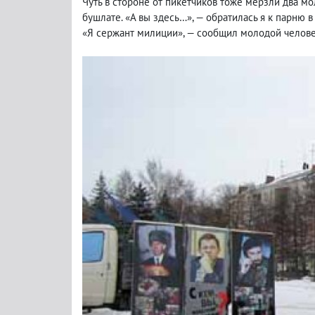
Чуть в стороне от пикетчиков тоже мерзли два м
бушлате. «А вы здесь…», — обратилась я к парню в
«Я сержант милиции», — сообщил молодой человек