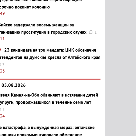
срочно покинет колонию
:49
Бийске задержали восемь женщин за
ганизацию проституции в городских саунах
1
:11
23 кандидата на три мандата: ЦИК обозначил
етендентов на думские кресла от Алтайского края
3
:33
05.08.2026
теля Камня-на-Оби обвиняют в истязании детей
супруги, продолжавшихся в течение семи лет
1
:34
е катастрофа, а вынужденная мера»: алтайские
новники прокомментировали обмеление