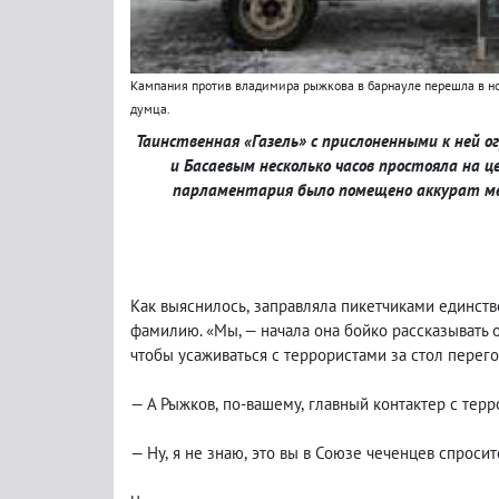
Кампания против владимира рыжкова в барнауле перешла в но
думца.
Таинственная «Газель» с прислоненными к ней
и Басаевым несколько часов простояла на 
парламентария было помещено аккурат 
Как выяснилось
,
заправляла пикетчиками единств
фамилию. «Мы, — начала она бойко рассказывать о
чтобы усаживаться с террористами за стол перего
— А Рыжков
,
по-вашему
,
главный контактер с тер
— Ну
,
я не знаю
,
это вы в Союзе чеченцев спросите