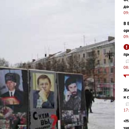
до
09
В 
ор
09
пр
08
Жи
и 
17
«Н
чи