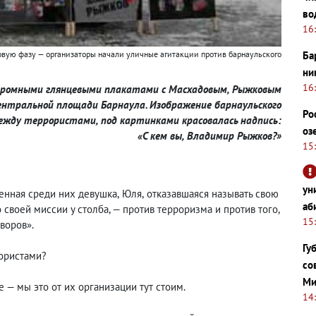
во
16
вую фазу — организаторы начали уличные агитакции против барнаульского
Ба
ни
16
 огромными глянцевыми плакатами с Масхадовым
,
Рыжковым
центральной площади Барнаула. Изображение барнаульского
Ро
между террористами
,
под картинками красовалась надпись:
оз
«С кем вы
,
Владимир Рыжков?»
15
ун
енная среди них девушка
,
Юля
,
отказавшаяся называть свою
аб
 своей миссии у столба, — против терроризма и против того
,
15
воров».
Гу
рористами?
со
Ми
 — мы это от их организации тут стоим.
14