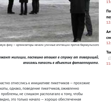
13
По
по
12
Ал
см
12
вую фазу — организаторы начали уличные агитакции против барнаульского
То
ержант милиции
,
поспешно отошел в строну от товарищей
,
опасаясь попасть в объектив фотоаппарата.
11
частно отнеслись к инициативе пикетчиков — прохожие
акаты
,
однако
,
поведение пикетчиков, оживленно
 проблемы, не слишком располагало к тому
,
чтобы
видно
,
это только начало — хорошо обеспеченная