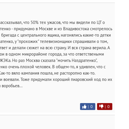
ссказывал, что 50% тех ужасов, что мы видели по ЦТ о
нко - придумано в Москве и из Владивостока смотрелось
бригада с центрального ящика, нагонялись какие-то детки
ратенко, у "прохожих" телевизионщики спрашивали о том,
вет и делали сюжет на всю страну. И вся страна верила. А
ои в одном микрорайоне города, за что ответствеными
ЭКа. Но раз Москва сказала "мочить Наздратенко",
нко очень плохой человек. В общем-то, я удивлен, что с
ак-то вяло кампания пошла, не расторопно как-то.
ми воевали. Тоже придумали хороший пиаровский ход по их
воробьев...
|
0
|
0