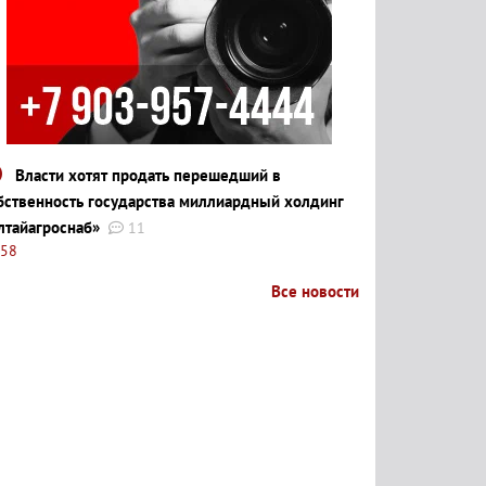
Власти хотят продать перешедший в
бственность государства миллиардный холдинг
лтайагроснаб»
11
:58
Все новости