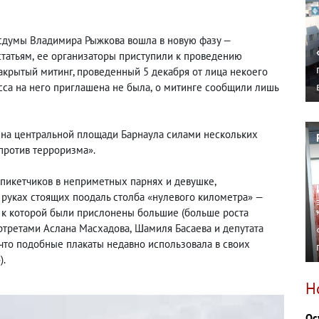
осдумы Владимира Рыжкова вошла в новую фазу —
статьям
,
ее организаторы приступили к проведению
закрытый митинг, проведенный 5 декабря от лица некоего
сса на него приглашена не была
,
о митинге сообщили лишь
» на центральной площади Барнаула силами нескольких
против терроризма».
 пикетчиков в неприметных парнях и девушке
,
руках стоящих поодаль столба «нулевого километра» —
, к которой были прислонены большие
(
больше роста
ортретами Аслана Масхадова
,
Шамиля Басаева и депутата
что подобные плакаты недавно использовала в своих
).
Н
Ос