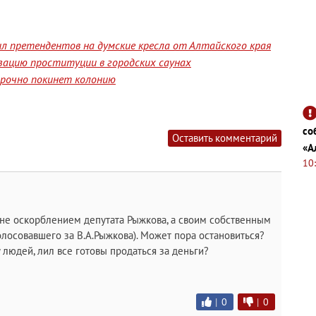
л претендентов на думские кресла от Алтайского края
изацию проституции в городских саунах
срочно покинет колонию
со
Оставить комментарий
«А
10
 не оскорблением депутата Рыжкова, а своим собственным
голосовавшего за В.А.Рыжкова). Может пора остановиться?
 людей, лил все готовы продаться за деньги?
|
0
|
0