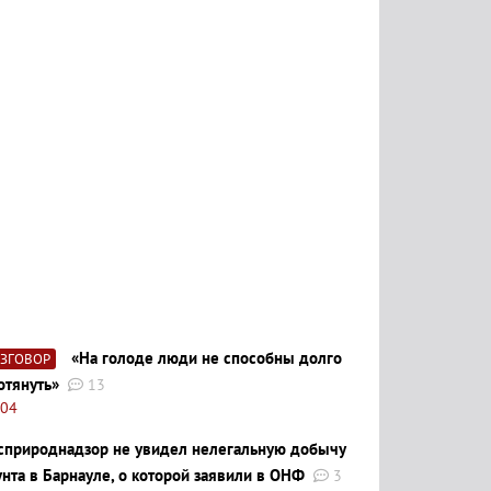
«На голоде люди не способны долго
АЗГОВОР
отянуть»
13
:04
сприроднадзор не увидел нелегальную добычу
унта в Барнауле, о которой заявили в ОНФ
3