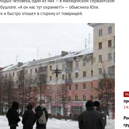
олодых человека, один из них — в милицейском сержантском
 бушлате. «А он нас тут охраняет!» — объяснила Юля.
 и быстро отошел в сторону от товарищей.
Р
пр
14
Ро
гр