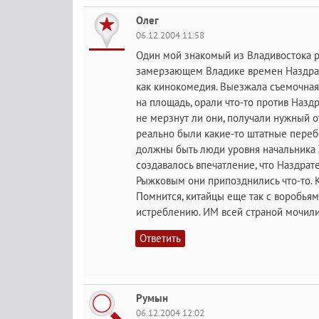
Олег
06.12.2004 11:58
Один мой знакомый из Владивостока ра
замерзающем Владике времен Наздрате
как кинокомедия. Выезжала съемочная 
на площадь, орали что-то против Назд
не мерзнут ли они, получали нужный от
реально были какие-то штатные переб
должны быть люди уровня начальника Ж
создавалось впечатление, что Наздрате
Рыжковым они припозднились что-то. К
Помнится, китайцы еще так с воробья
истреблению. ИМ всей страной мочили 
Ответить
Румын
06.12.2004 12:02