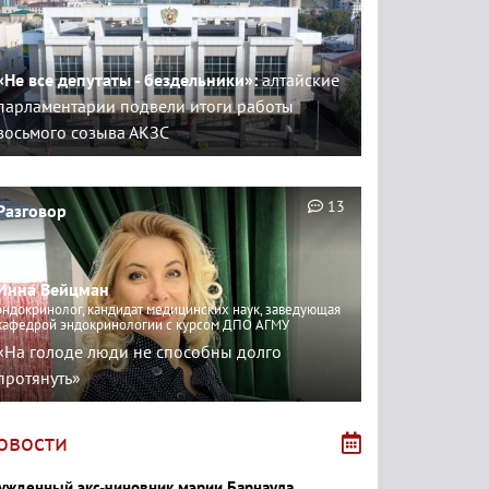
«Не все депутаты - бездельники»:
алтайские
парламентарии подвели итоги работы
восьмого созыва АКЗС
13
Разговор
Инна Вейцман
эндокринолог, кандидат медицинских наук, заведующая
кафедрой эндокринологии с курсом ДПО АГМУ
«На голоде люди не способны долго
протянуть»
овости
ужденный экс-чиновник мэрии Барнаула