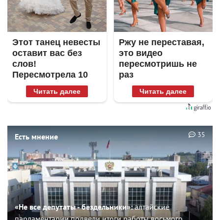
Этот танец невесты
Ржу не переставая,
оставит вас без
это видео
слов!
пересмотришь не
Пересмотрела 10
раз
раз
Читать далее
Читать далее
35
Есть мнение
«Не все депутаты - бездельники»:
алтайские
парламентарии подвели итоги работы восьмого