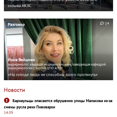
созыва АКЗС
14
Разговор
Инна Вейцман
эндокринолог, кандидат медицинских наук, заведующая кафедрой
эндокринологии с курсом ДПО АГМУ
«На голоде люди не способны долго протянуть»
Новости
Барнаульцы опасаются обрушения улицы Малахова из-за
смены русла реки Пивоварки
14:39