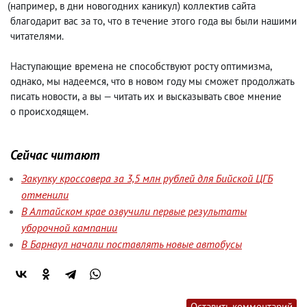
(
например
,
в дни новогодних каникул) коллектив сайта
благодарит вас за то
,
что в течение этого года вы были нашими
читателями.
Наступающие времена не способствуют росту оптимизма
,
однако
,
мы надеемся
,
что в новом году мы сможет продолжать
писать новости
,
а вы — читать их и высказывать свое мнение
о происходящем.
Сейчас читают
Закупку кроссовера за 3,5 млн рублей для Бийской ЦГБ
отменили
В Алтайском крае озвучили первые результаты
уборочной кампании
В Барнаул начали поставлять новые автобусы
Оставить комментарий