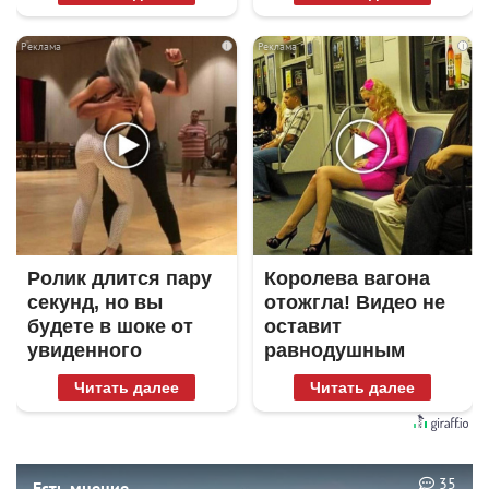
i
i
Ролик длится пару
Королева вагона
секунд, но вы
отожгла! Видео не
будете в шоке от
оставит
увиденного
равнодушным
Читать далее
Читать далее
35
Есть мнение