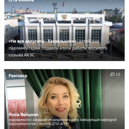
«Не все депутаты - бездельники»:
алтайские
парламентарии подвели итоги работы восьмого
созыва АКЗС
15
Разговор
Инна Вейцман
эндокринолог, кандидат медицинских наук, заведующая кафедрой
эндокринологии с курсом ДПО АГМУ