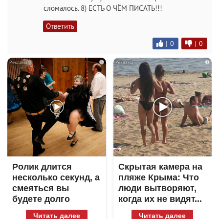
сломалось. 8) ЕСТЬ О ЧЁМ ПИСАТЬ!!!
Ответить
|
0
|
0
i
i
Ролик длится
Скрытая камера на
несколько секунд, а
пляже Крыма: Что
смеяться вы
люди вытворяют,
будете долго
когда их не видят...
Читать далее
Читать далее