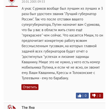
20.01.2005 09:53
А унас Суриков вообще был лучшим из лучших и 3
раза был удостоен звания "Лучший губернатор
России". Так что после отставки вашего
супергубернатора, Путин назначит вам Сурикова,
что бы у вас в области жить стало ещё
"прекраснее" чем сейчас. Что касается Миши, то он
предпочитает конкретную работу всяким
бессмысленным тусовкам, на которых главной
задачей всех губернаторов будет отчёт о
"достигнутых "успехах и лизание задницы
Квашнину. Мише это не нужно, у него есть номер
мобильника Путина, и если чё не ясно, он звонит
ему. Ваши Квашнины, Крессы и Толоконские с
Тулеевыми - ему по барабану.
Ответить
|
0
|
0
The Яна