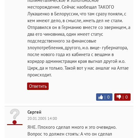
полиметалическое и золотоносное
месторождение. Сейчас наобещал ТАКОГО
Лукашенко в Белоруссии, что там сразу поняли, с
кем имеют дело, в смысле, иметь дел не стали.
Отправился он в Германию вместе со зверинцем, а
два его чиновника, один имеет статус
подследственного за финансовые
злоупотребления, другого, и.о. вице- губернатора,
после нового года из кабинета с вещами в
коридор администрации края выгнал другой и.о.
Цирк, да и только. Такой вот у нас аншлаг на Алтае
происходит.
Ответить
|
0
|
0
Сергей
20.01.2005 14:00
ЯНЕ. Плохого сделал много и это очевидно.
Вопрос то должен стоять: А что он сделал