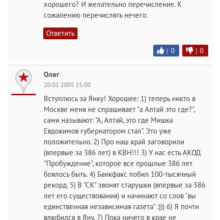
хорошего? И желательно перечисление. К
сожалению перечислять нечего.
Ответить
|
0
|
0
Олег
20.01.2005 15:00
Вступлюсь за Янку! Хорошее: 1) теперь никто в
Москве меня не спрашивает "а Алтай это где?",
сами называют: "А, Алтай, это где Мишка
Евдокимов губернатором стал". Это уже
положительно. 2) Про наш край заговорили
(впервые за 386 лет) в КВН!!! 3) У нас есть АКОД
"Пробуждение", которое все прошлые 386 лет
боялось быть. 4) Банкфакс побил 100-тысячный
рекорд. 5) В "СК" звонят старушки (впервые за 386
лет его существования) и начинают со слов "вы
единственная независимая газета" :))) 6) Я почти
влюбился в Яну. 7) Пока ничего в крае не