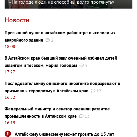
«На голоде люди не способны долго протянуть»
Новости
Призывной пункт в алтайском райцентре выселили из
аварийного здания
2
18:08
В Алтайском крае бывший заключенный избивал детей
шлангом и тесаком, морил голодом
5
17:27
Последовательницу одиозного иноагента подозревают в
призывах к терроризму в Алтайском крае
12
16:52
Федеральный министр и сенатор оценили развитие
промышленности в Алтайском крае
13
16:19
Алтайскому бизнесмену может грозить до 15 лет