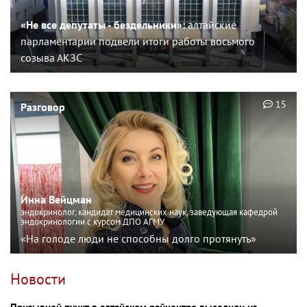
«Не все депутаты - бездельники»:
алтайские
парламентарии подвели итоги работы восьмого
созыва АКЗС
15
Разговор
Инна Вейцман
эндокринолог, кандидат медицинских наук, заведующая кафедрой
эндокринологии с курсом ДПО АГМУ
«На голоде люди не способны долго протянуть»
Новости