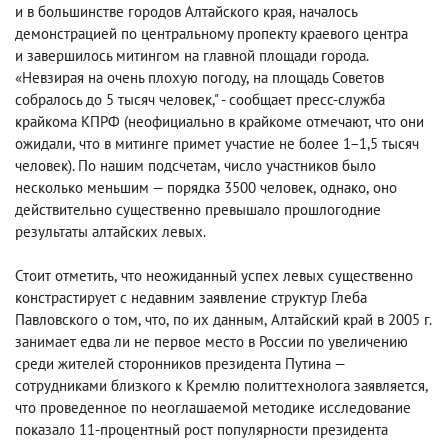
и в большинстве городов Алтайского края
,
началось
демонстрацией по центральному пропекту краевого центра
и завершилось митингом на главной площади города.
«Невзирая на очень плохую погоду
,
на площадь Советов
собралось до 5 тысяч человек," - сообщает пресс-служба
крайкома КПРФ
(
неофициально в крайкоме отмечают
,
что они
ожидали
,
что в митинге примет участие не более 1−1,5 тысяч
человек). По нашим подсчетам
,
число участников было
несколько меньшим — порядка 3500 человек
,
однако
,
оно
действительно существенно превышало прошлогодние
результаты алтайских левых.
Стоит отметить
,
что неожиданный успех левых существенно
констрастирует с недавним заявление структур Глеба
Павловского о том
,
что
,
по их данным
,
Алтайский край в 2005 г.
занимает едва ли не первое место в России по увеличению
среди жителей сторонников президента Путина —
сотрудниками близкого к Кремлю политтехнолога заявляется
,
что проведенное по неоглашаемой методике исследование
показало 11-процентный рост популярности президента