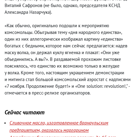
Виталий Сафронов
(
не было
,
однако
,
председателя КСНД
Александра Назарчука).
«Как обычно
,
оригинально подошли к мероприятию
комсомольцы. Обыгрывая тему «дня народного единства»,
один из них аллегорически изображал картину «единства»
богатых с бедными, которое нам сейчас предлагается: надев
маску волка
,
он держал куклу ягненка и плакат: «Они уже
объединились. А вы?». В раздаваемой прохожим листовке
пояснялось
,
что единство их возможно только в желудке
у волка. Кроме того
,
настоящим украшением демонстрации
и митинга стал большой комсомольский аэростат с надписями
«7 ноября. Продолжение будет!» и «One solution: revolution!," -
отмечается в пресс-релизе организаторов.
Сейчас читают
Сливочное масло, изготовленное барнаульским
предприятием, оказалось маргарином