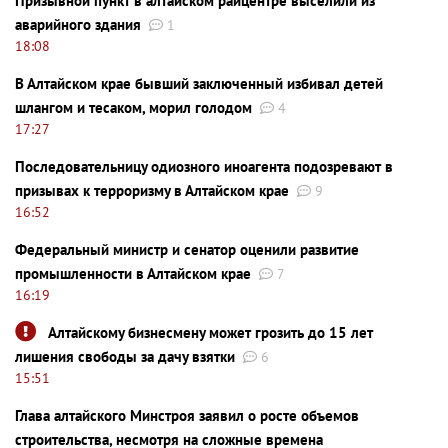
Призывной пункт в алтайском райцентре выселили из
аварийного здания
1
18:08
В Алтайском крае бывший заключенный избивал детей
шлангом и тесаком, морил голодом
4
17:27
Последовательницу одиозного иноагента подозревают в
призывах к терроризму в Алтайском крае
9
16:52
Федеральный министр и сенатор оценили развитие
промышленности в Алтайском крае
7
16:19
Алтайскому бизнесмену может грозить до 15 лет
лишения свободы за дачу взятки
6
15:51
Глава алтайского Минстроя заявил о росте объемов
строительства, несмотря на сложные времена