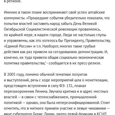
в регионе.
Именно в таком плане воспринимают свой успех алтайские
коммунисты. «Прошедшие события убедительно показали
,
что
попытки властей заставить народ забыть День Великой
Октябрьской Социалистической революции провалились
,
по крайней мере
,
в нашем городе. Люди не настолько глупы
и управляемы
,
как это хотелось бы Президенту
,
Правительству
,
«Единой России» и т.п. Наоборот, многих такие грубые
действия как раз привели на сегодняшнюю демонстрацию. И
,
конечно
,
их туда привела общая социально-экономическая
политика правительства," - сообщается в их пресс-релизе.
В 2005 году
,
помимо обычной тематики лозунгов
и выступлений
,
речь с ходе мероприятий шла о монетизации
,
предстоящем вступлении в силу ФЗ- 131
,
планах
перезахоронения Ленина. Звучала критика и в адрес местных
властей — в связи с теплоснабжением
,
промышленной
политикой — однако
,
она была неперсонифицированной. Стоит
отметить, что в митинге приняли участие и левые чиновники —
вице-губернатор Борис Ларин
,
лидер левой фракции в КСНД