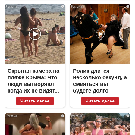
i
i
Скрытая камера на
Ролик длится
пляже Крыма: Что
несколько секунд, а
люди вытворяют,
смеяться вы
когда их не видят...
будете долго
Читать далее
Читать далее
i
i