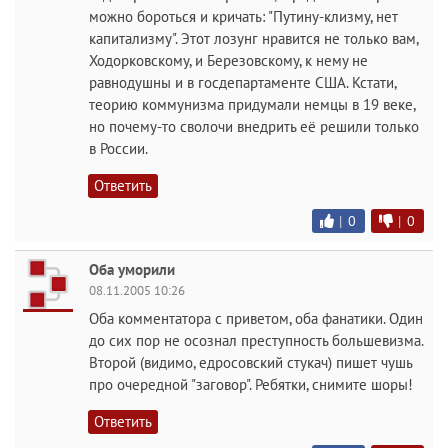
можно бороться и кричать: "Путину-клизму, нет
капитализму". Этот лозунг нравится не только вам,
Ходорковскому, и Березовскому, к нему не
равнодушны и в госдепартаменте США. Кстати,
теорию коммунизма придумали немцы в 19 веке,
но почему-то сволочи внедрить её решили только
в России.
Ответить
|
0
|
0
Оба уморили
08.11.2005 10:26
Оба комментатора с приветом, оба фанатики. Один
до сих пор не осознал преступность большевизма.
Второй (видимо, едросовский стукач) пишет чушь
про очередной "заговор". Ребятки, снимите шоры!
Ответить