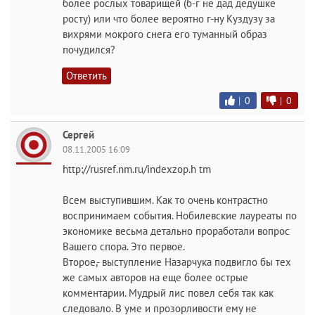
более рослых товарищей (б-г не дад дедушке
росту) или что более вероятно г-ну Куздузу за
вихрями мокрого снега его туманный образ
почудился?
Ответить
|
0
|
0
Сергей
08.11.2005 16:09
http://rusref.nm.ru/indexzop.h tm
Всем выступившим. Как то очень контрастно
воспринимаем события. Нобилевские лауреаты по
экономике весьма детально проработали вопрос
Вашего спора. Это первое.
Второе,- выступление Назарчука подвигло бы тех
же самых авторов на еще более острые
комментарии. Мудрый лис повел себя так как
следовало. В уме и прозорливости ему не