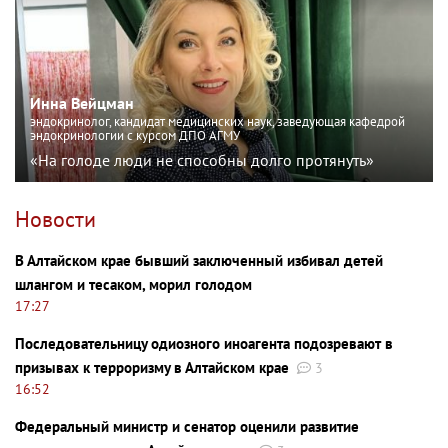
Инна Вейцман
эндокринолог, кандидат медицинских наук, заведующая кафедрой
эндокринологии с курсом ДПО АГМУ
«На голоде люди не способны долго протянуть»
Новости
В Алтайском крае бывший заключенный избивал детей
шлангом и тесаком, морил голодом
17:27
Последовательницу одиозного иноагента подозревают в
призывах к терроризму в Алтайском крае
3
16:52
Федеральный министр и сенатор оценили развитие