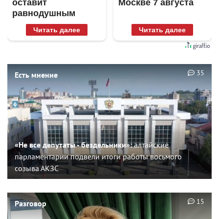
оставит
Москве 7 августа
равнодушным
Читать далее
Читать далее
35
Есть мнение
«Не все депутаты - бездельники»:
алтайские
парламентарии подвели итоги работы восьмого
созыва АКЗС
15
Разговор