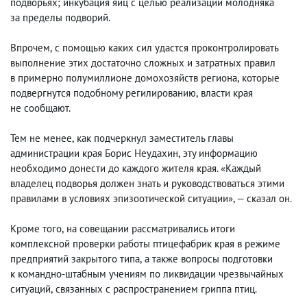
подворьях; инкубация яиц с целью реализации молодняка
за пределы подворий.
Впрочем
,
с помощью каких сил удастся проконтролировать
выполнение этих достаточно сложных и затратных правил
в примерно полумиллионе домохозяйств региона
,
которые
подвергнутся подобному регилированию
,
власти края
не сообщают.
Тем не менее
,
как подчеркнул заместитель главы
администрации края Борис Неудахин
,
эту информацию
необходимо донести до каждого жителя края. «Каждый
владелец подворья должен знать и руководствоваться этими
правилами в условиях эпизоотической ситуации», — сказал он.
Кроме того
,
на совещании рассматривались итоги
комплексной проверки работы птицефабрик края в режиме
предприятий закрытого типа
,
а также вопросы подготовки
к командно-штабным учениям по ликвидации чрезвычайных
ситуаций
,
связанных с распространением гриппа птиц.