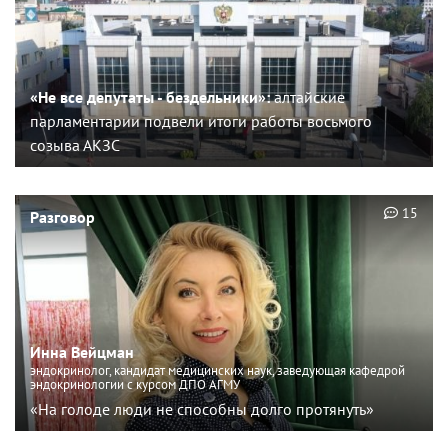
«Не все депутаты - бездельники»:
алтайские
парламентарии подвели итоги работы восьмого
созыва АКЗС
15
Разговор
Инна Вейцман
эндокринолог, кандидат медицинских наук, заведующая кафедрой
эндокринологии с курсом ДПО АГМУ
«На голоде люди не способны долго протянуть»