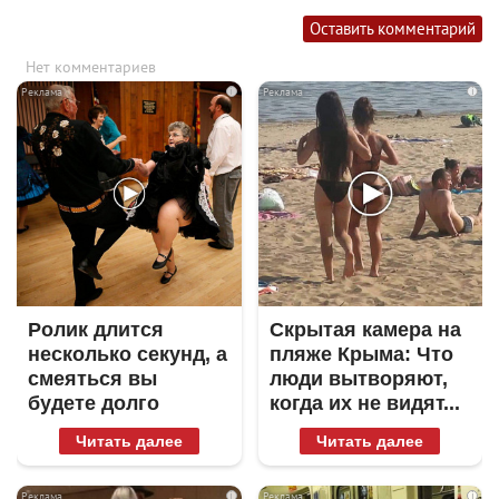
Оставить комментарий
Нет комментариев
i
i
Ролик длится
Скрытая камера на
несколько секунд, а
пляже Крыма: Что
смеяться вы
люди вытворяют,
будете долго
когда их не видят...
Читать далее
Читать далее
i
i