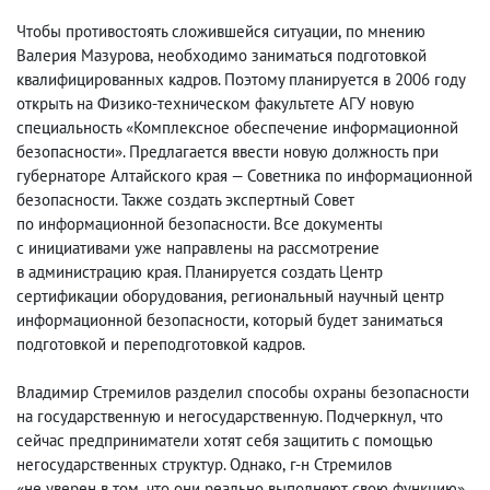
Чтобы противостоять сложившейся ситуации
,
по мнению
Валерия Мазурова
,
необходимо заниматься подготовкой
квалифицированных кадров. Поэтому планируется в 2006 году
открыть на Физико-техническом факультете АГУ новую
специальность «Комплексное обеспечение информационной
безопасности». Предлагается ввести новую должность при
губернаторе Алтайского края — Советника по информационной
безопасности. Также создать экспертный Совет
по информационной безопасности. Все документы
с инициативами уже направлены на рассмотрение
в администрацию края. Планируется создать Центр
сертификации оборудования
,
региональный научный центр
информационной безопасности
,
который будет заниматься
подготовкой и переподготовкой кадров.
Владимир Стремилов разделил способы охраны безопасности
на государственную и негосударственную. Подчеркнул
,
что
сейчас предприниматели хотят себя защитить с помощью
негосударственных структур. Однако
,
г-н Стремилов
«не уверен в том
,
что они реально выполняют свою функцию».