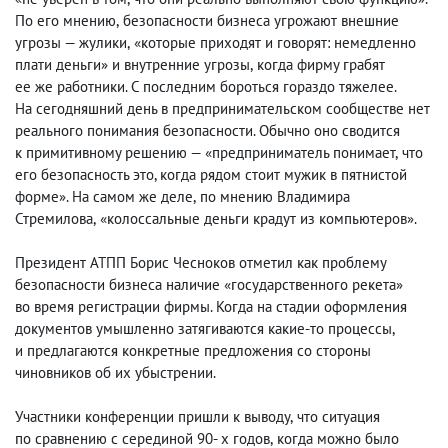
По его мнению
,
безопасности бизнеса угрожают внешние
угрозы — жулики
,
«которые приходят и говорят: немедленно
плати деньги» и внутренние угрозы
,
когда фирму грабят
ее же работники. С последним бороться гораздо тяжелее.
На сегодняшний день в предпринимательском сообществе нет
реального понимания безопасности. Обычно оно сводится
к примитивному решению — «предприниматель понимает
,
что
его безопасность это, когда рядом стоит мужик в пятнистой
форме». На самом же деле
,
по мнению Владимира
Стремилова
,
«колоссальные деньги крадут из компьютеров».
Президент АТПП Борис Чесноков отметил как проблему
безопасности бизнеса наличие «государственного рекета»
во время регистрации фирмы. Когда на стадии оформления
документов умышленно затягиваются какие-то процессы
,
и предлагаются конкретные предложения со стороны
чиновников об их убыстрении.
Участники конференции пришли к выводу
,
что ситуация
по сравнению с серединой 90- х годов
,
когда можно было